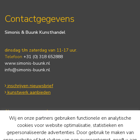
Contactgegevens
Simonis & Buunk Kunsthandel
dinsdag t/m zaterdag van 11-17 uur.
Telefoon
+31 (0) 318 652888
www.simonis-buunk.nl
info@simonis-buunk.nl
inschrijven nieuwsbrief
kunstwerk aanbieden
Algemene voorwaarden
Wij en onze partners gebruiken functionele en analytische
Privacy statement
Cookie Policy
cookies voor website optimalisatie, statistieken en
Disclaimer
gepersonaliseerde advertenties. Door gebruik te maken van
onze website of het sluiten van een overeenkomst, geeft u aan