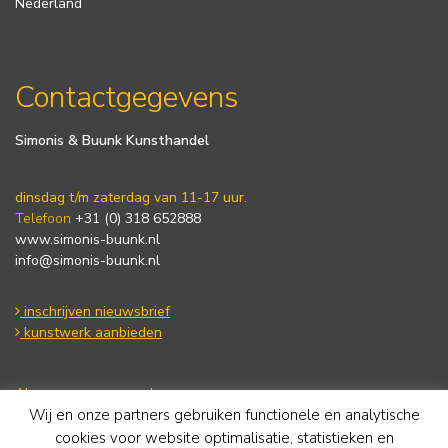
Nederland
Contactgegevens
Simonis & Buunk Kunsthandel
dinsdag t/m zaterdag van 11-17 uur.
Telefoon
+31 (0) 318 652888
www.simonis-buunk.nl
info@simonis-buunk.nl
inschrijven nieuwsbrief
kunstwerk aanbieden
Algemene voorwaarden
Wij en onze partners gebruiken functionele en analytische
Privacy statement
Cookie Policy
cookies voor website optimalisatie, statistieken en