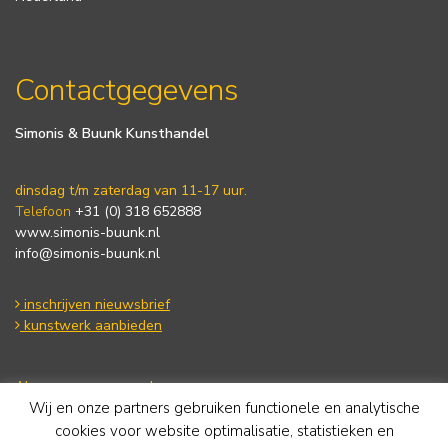
Contactgegevens
Simonis & Buunk Kunsthandel
dinsdag t/m zaterdag van 11-17 uur.
Telefoon
+31 (0) 318 652888
www.simonis-buunk.nl
info@simonis-buunk.nl
inschrijven nieuwsbrief
kunstwerk aanbieden
Algemene voorwaarden
Wij en onze partners gebruiken functionele en analytische
Privacy statement
Cookie Policy
cookies voor website optimalisatie, statistieken en