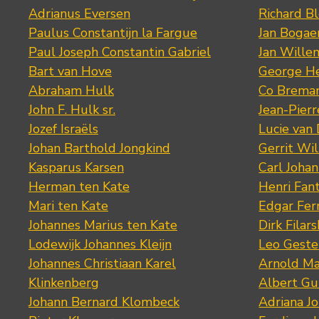
Adrianus Eversen
Richard B
Paulus Constantijn la Fargue
Jan Bogae
Paul Joseph Constantin Gabriel
Jan Wille
Bart van Hove
George He
Abraham Hulk
Co Brema
John F. Hulk sr.
Jean-Pier
Jozef Israëls
Lucie van 
Johan Barthold Jongkind
Gerrit Wil
Kasparus Karsen
Carl Joha
Herman ten Kate
Henri Fan
Mari ten Kate
Edgar Fer
Johannes Marius ten Kate
Dirk Filars
Lodewijk Johannes Kleijn
Leo Geste
Johannes Christiaan Karel
Arnold Ma
Klinkenberg
Albert Gu
Johann Bernard Klombeck
Adriana J