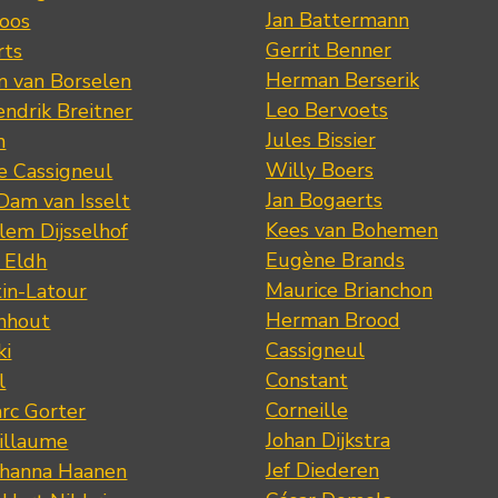
Jan Battermann
loos
Gerrit Benner
rts
Herman Berserik
m van Borselen
Leo Bervoets
ndrik Breitner
Jules Bissier
n
Willy Boers
re Cassigneul
Jan Bogaerts
Dam van Isselt
Kees van Bohemen
lem Dijsselhof
Eugène Brands
n Eldh
Maurice Brianchon
tin-Latour
Herman Brood
nhout
Cassigneul
ki
Constant
l
Corneille
rc Gorter
Johan Dijkstra
illaume
Jef Diederen
ohanna Haanen