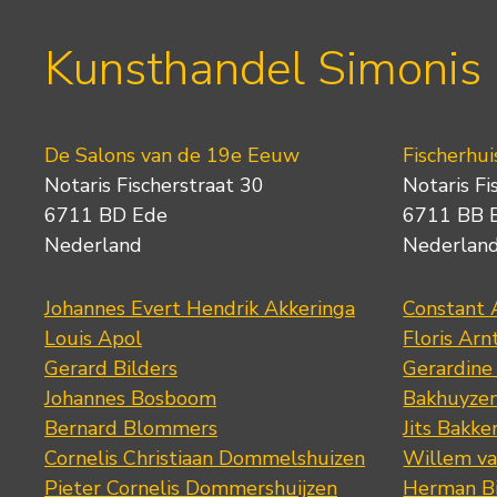
Kunsthandel Simonis
De Salons van de 19e Eeuw
Fischerhui
Notaris Fischerstraat 30
Notaris Fi
6711 BD Ede
6711 BB 
Nederland
Nederlan
Johannes Evert Hendrik Akkeringa
Constant 
Louis Apol
Floris Arn
Gerard Bilders
Gerardine
Johannes Bosboom
Bakhuyze
Bernard Blommers
Jits Bakke
Cornelis Christiaan Dommelshuizen
Willem va
Pieter Cornelis Dommershuijzen
Herman Bi