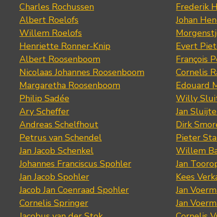
Charles Rochussen
Frederik 
Albert Roelofs
Johan Hen
Willem Roelofs
Morgenst
Henriette Ronner-Knip
Evert Piet
Albert Roosenboom
François 
Nicolaas Johannes Roosenboom
Cornelis 
Margaretha Roosenboom
Edouard M
Philip Sadée
Willy Slui
Ary Scheffer
Jan Sluijte
Andreas Schelfhout
Dirk Smo
Petrus van Schendel
Pieter St
Jan Jacob Schenkel
Willem Ba
Johannes Franciscus Spohler
Jan Tooro
Jan Jacob Spohler
Kees Verk
Jacob Jan Coenraad Spohler
Jan Voerma
Cornelis Springer
Jan Voerma
Jacobus van der Stok
Cornelis 