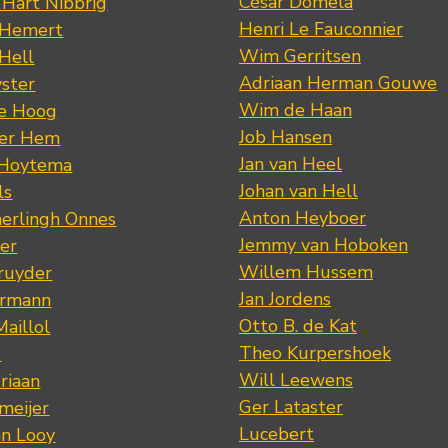
César Domela
 Hart Nibbrig
Henri Le Fauconnier
 Hemert
Wim Gerritsen
 Hell
Adriaan Herman Gouwe
ster
Wim de Haan
de Hoog
Job Hansen
der Hem
Jan van Heel
 Hoytema
Johan van Hell
ls
Anton Heyboer
erlingh Onnes
Jemmy van Hoboken
er
Willem Hussem
ruyder
Jan Jordens
ermann
Otto B. de Kat
Maillol
Theo Kurpershoek
s
Will Leewens
riaan
Ger Lataster
meijer
Lucebert
an Looy