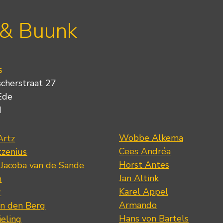
 & Buunk
s
scherstraat 27
Ede
d
Wobbe Alkema
Artz
Cees Andréa
tzenius
Horst Antes
 Jacoba van de Sande
Jan Altink
n
Karel Appel
r
Armando
n den Berg
Hans von Bartels
eling