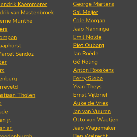
George Martens
Hendrik Kaemmerer
Sal Meijer
drik van Mastenbroek
Cole Morgan
jerne Munthe
Jaap Nanninga
ers
Emil Nolde
Pompon
Piet Ouborg
Raaphorst
Jan Roëde
arcel Sandoz
Gé Röling
ter
Anton Rooskens
rs
Ferry Slebe
renberg
Yvan Theys
arreveld
Ernst Vijlbrief
stiaan Tholen
Auke de Vries
p
Jan van Vuuren
ade
Otto von Waetjen
n jr.
Jaap Wagemaker
n sr.
Ben Walrecht
Vreedenburgh