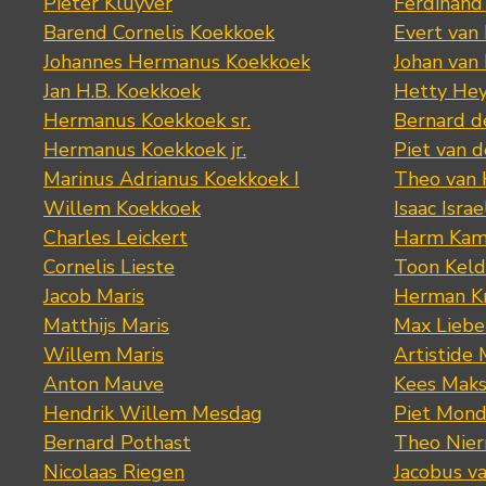
Pieter Kluyver
Ferdinand
Barend Cornelis Koekkoek
Evert van
Johannes Hermanus Koekkoek
Johan van
Jan H.B. Koekkoek
Hetty Hey
Hermanus Koekkoek sr.
Bernard 
Hermanus Koekkoek jr.
Piet van 
Marinus Adrianus Koekkoek I
Theo van
Willem Koekkoek
Isaac Israe
Charles Leickert
Harm Kam
Cornelis Lieste
Toon Keld
Jacob Maris
Herman K
Matthijs Maris
Max Lieb
Willem Maris
Artistide 
Anton Mauve
Kees Mak
Hendrik Willem Mesdag
Piet Mond
Bernard Pothast
Theo Nier
Nicolaas Riegen
Jacobus v