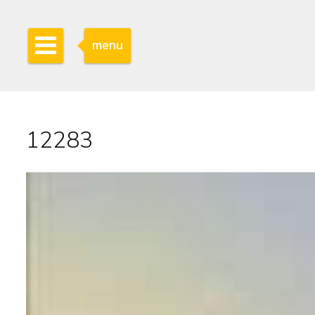
menu
12283