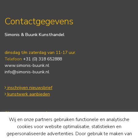
Contactgegevens
Simonis & Buunk Kunsthandel
dinsdag t/m zaterdag van 11-17 uur.
Telefoon
+31 (0) 318 652888
www.simonis-buunk.nl
info@simonis-buunk.nl
inschrijven nieuwsbrief
kunstwerk aanbieden
Algemene voorwaarden
Privacy statement
Wij en onze partners gebruiken functionele en analytische
Cookie Policy
cookies voor website optimalisatie, statistieken en
Disclaimer
gepersonaliseerde advertenties. Door gebruik te maken van