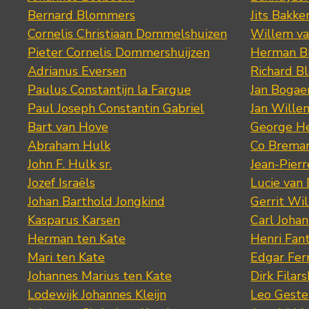
Bernard Blommers
Jits Bakke
Cornelis Christiaan Dommelshuizen
Willem va
Pieter Cornelis Dommershuijzen
Herman Bi
Adrianus Eversen
Richard B
Paulus Constantijn la Fargue
Jan Bogae
Paul Joseph Constantin Gabriel
Jan Wille
Bart van Hove
George He
Abraham Hulk
Co Brema
John F. Hulk sr.
Jean-Pier
Jozef Israëls
Lucie van 
Johan Barthold Jongkind
Gerrit Wil
Kasparus Karsen
Carl Joha
Herman ten Kate
Henri Fan
Mari ten Kate
Edgar Fer
Johannes Marius ten Kate
Dirk Filars
Lodewijk Johannes Kleijn
Leo Geste