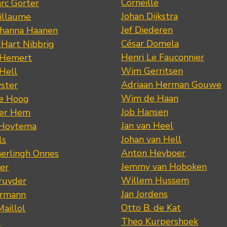
Corneille
rc Gorter
Johan Dijkstra
illaume
Jef Diederen
ohanna Haanen
César Domela
 Hart Nibbrig
Henri Le Fauconnier
 Hemert
Wim Gerritsen
 Hell
Adriaan Herman Gouwe
ster
Wim de Haan
de Hoog
Job Hansen
der Hem
Jan van Heel
 Hoytema
Johan van Hell
ls
Anton Heyboer
erlingh Onnes
Jemmy van Hoboken
er
Willem Hussem
ruyder
Jan Jordens
ermann
Otto B. de Kat
Maillol
Theo Kurpershoek
s