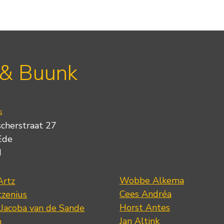
 & Buunk
s
scherstraat 27
Ede
d
Wobbe Alkema
Artz
Cees Andréa
tzenius
Horst Antes
 Jacoba van de Sande
Jan Altink
n