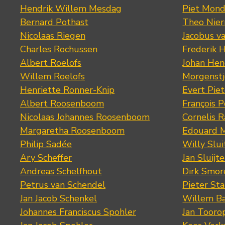
Hendrik Willem Mesdag
Piet Mond
Bernard Pothast
Theo Nier
Nicolaas Riegen
Jacobus v
Charles Rochussen
Frederik 
Albert Roelofs
Johan Hen
Willem Roelofs
Morgenst
Henriette Ronner-Knip
Evert Piet
Albert Roosenboom
François 
Nicolaas Johannes Roosenboom
Cornelis 
Margaretha Roosenboom
Edouard M
Philip Sadée
Willy Slui
Ary Scheffer
Jan Sluijte
Andreas Schelfhout
Dirk Smo
Petrus van Schendel
Pieter St
Jan Jacob Schenkel
Willem Ba
Johannes Franciscus Spohler
Jan Tooro