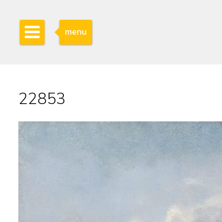
menu
22853