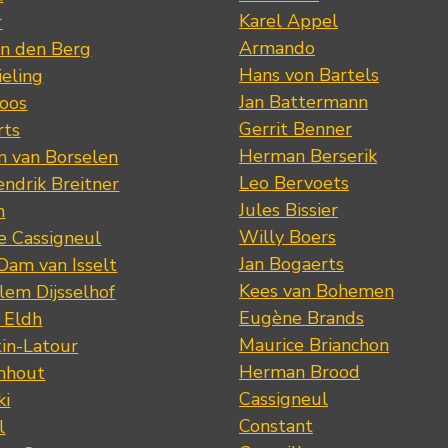
Karel Appel
r
Armando
n den Berg
Hans von Bartels
eling
Jan Battermann
loos
Gerrit Benner
rts
Herman Berserik
m van Borselen
Leo Bervoets
ndrik Breitner
Jules Bissier
n
Willy Boers
re Cassigneul
Jan Bogaerts
Dam van Isselt
Kees van Bohemen
lem Dijsselhof
Eugène Brands
n Eldh
Maurice Brianchon
tin-Latour
Herman Brood
nhout
Cassigneul
ki
Constant
l