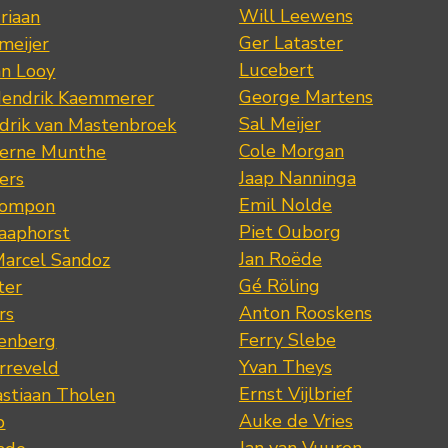
Will Leewens
riaan
Ger Lataster
meijer
Lucebert
an Looy
George Martens
Hendrik Kaemmerer
Sal Meijer
drik van Mastenbroek
Cole Morgan
jerne Munthe
Jaap Nanninga
ers
Emil Nolde
Pompon
Piet Ouborg
Raaphorst
Jan Roëde
arcel Sandoz
Gé Röling
ter
Anton Rooskens
rs
Ferry Slebe
renberg
Yvan Theys
arreveld
Ernst Vijlbrief
stiaan Tholen
Auke de Vries
p