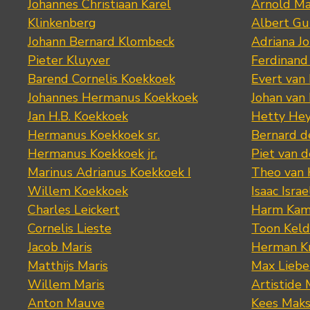
Johannes Christiaan Karel
Arnold Ma
Klinkenberg
Albert Gu
Johann Bernard Klombeck
Adriana J
Pieter Kluyver
Ferdinand
Barend Cornelis Koekkoek
Evert van
Johannes Hermanus Koekkoek
Johan van
Jan H.B. Koekkoek
Hetty Hey
Hermanus Koekkoek sr.
Bernard 
Hermanus Koekkoek jr.
Piet van 
Marinus Adrianus Koekkoek I
Theo van
Willem Koekkoek
Isaac Israe
Charles Leickert
Harm Kam
Cornelis Lieste
Toon Keld
Jacob Maris
Herman K
Matthijs Maris
Max Lieb
Willem Maris
Artistide 
Anton Mauve
Kees Mak