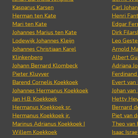
Kasparus Karsen
Carl Joha
Herman ten Kate
Henri Fan
Mari ten Kate
Edgar Fer
Johannes Marius ten Kate
Dirk Filars
Lodewijk Johannes Kleijn
Leo Geste
Johannes Christiaan Karel
Arnold Ma
Klinkenberg
Albert Gu
Johann Bernard Klombeck
Adriana J
Pieter Kluyver
Ferdinand
Barend Cornelis Koekkoek
Evert van
Johannes Hermanus Koekkoek
Johan van
Jan H.B. Koekkoek
Hetty Hey
Hermanus Koekkoek sr.
Bernard 
Hermanus Koekkoek jr.
Piet van 
Marinus Adrianus Koekkoek I
Theo van
Willem Koekkoek
Isaac Israe