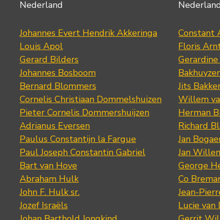
Nederland
Nederlan
Johannes Evert Hendrik Akkeringa
Constant 
Louis Apol
Floris Arn
Gerard Bilders
Gerardine
Johannes Bosboom
Bakhuyze
Bernard Blommers
Jits Bakke
Cornelis Christiaan Dommelshuizen
Willem va
Pieter Cornelis Dommershuijzen
Herman Bi
Adrianus Eversen
Richard B
Paulus Constantijn la Fargue
Jan Bogae
Paul Joseph Constantin Gabriel
Jan Wille
Bart van Hove
George He
Abraham Hulk
Co Brema
John F. Hulk sr.
Jean-Pier
Jozef Israëls
Lucie van 
Johan Barthold Jongkind
Gerrit Wil