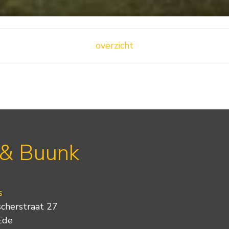
overzicht
 & Buunk
s
scherstraat 27
Ede