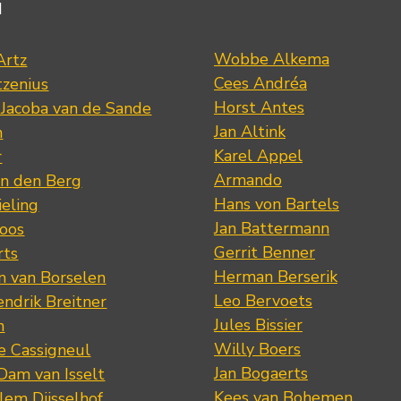
d
Wobbe Alkema
Artz
Cees Andréa
tzenius
Horst Antes
 Jacoba van de Sande
Jan Altink
n
Karel Appel
r
Armando
n den Berg
Hans von Bartels
eling
Jan Battermann
loos
Gerrit Benner
rts
Herman Berserik
m van Borselen
Leo Bervoets
ndrik Breitner
Jules Bissier
n
Willy Boers
re Cassigneul
Jan Bogaerts
Dam van Isselt
Kees van Bohemen
lem Dijsselhof