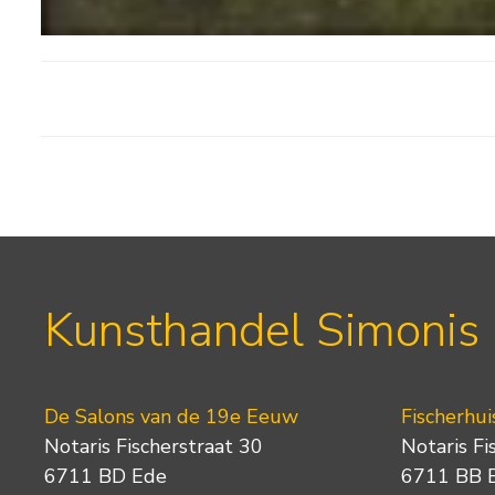
Kunsthandel Simonis
De Salons van de 19e Eeuw
Fischerhui
Notaris Fischerstraat 30
Notaris Fi
6711 BD Ede
6711 BB 