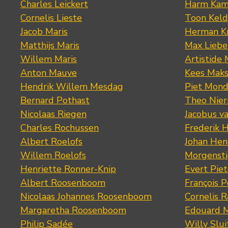
Charles Leickert
Harm Kam
Cornelis Lieste
Toon Keld
Jacob Maris
Herman K
Matthijs Maris
Max Lieb
Willem Maris
Artistide 
Anton Mauve
Kees Mak
Hendrik Willem Mesdag
Piet Mond
Bernard Pothast
Theo Nier
Nicolaas Riegen
Jacobus v
Charles Rochussen
Frederik 
Albert Roelofs
Johan Hen
Willem Roelofs
Morgenst
Henriette Ronner-Knip
Evert Piet
Albert Roosenboom
François 
Nicolaas Johannes Roosenboom
Cornelis 
Margaretha Roosenboom
Edouard M
Philip Sadée
Willy Slui