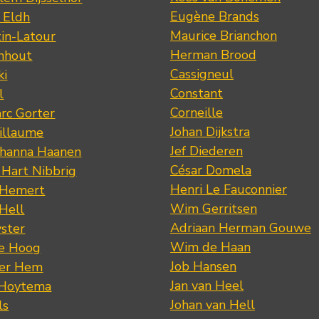
Eugène Brands
n Eldh
Maurice Brianchon
tin-Latour
Herman Brood
nhout
Cassigneul
ki
Constant
l
Corneille
rc Gorter
Johan Dijkstra
illaume
Jef Diederen
ohanna Haanen
César Domela
 Hart Nibbrig
Henri Le Fauconnier
 Hemert
Wim Gerritsen
 Hell
Adriaan Herman Gouwe
ster
Wim de Haan
de Hoog
Job Hansen
der Hem
Jan van Heel
 Hoytema
Johan van Hell
ls