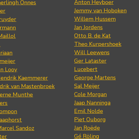
Anton Heyboer
erlingh Onnes
Jemmy van Hoboken
er
Willem Hussem
ruyder
Jan Jordens
ermann
Otto B. de Kat
Maillol
Theo Kurpershoek
s
Will Leewens
riaan
Ger Lataster
meijer
Lucebert
an Looy
George Martens
Hendrik Kaemmerer
Sal Meijer
drik van Mastenbroek
Cole Morgan
jerne Munthe
Jaap Nanninga
ers
Emil Nolde
Pompon
Piet Ouborg
Raaphorst
Jan Roëde
arcel Sandoz
Gé Röling
ter