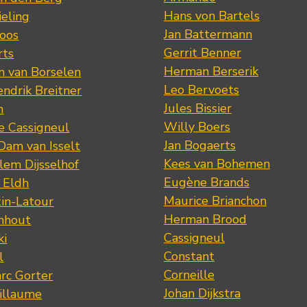
Hans von Bartels
eling
Jan Battermann
loos
Gerrit Benner
rts
Herman Berserik
m van Borselen
Leo Bervoets
ndrik Breitner
Jules Bissier
n
Willy Boers
re Cassigneul
Jan Bogaerts
Dam van Isselt
Kees van Bohemen
lem Dijsselhof
Eugène Brands
n Eldh
Maurice Brianchon
tin-Latour
Herman Brood
nhout
Cassigneul
ki
Constant
l
Corneille
rc Gorter
Johan Dijkstra
illaume