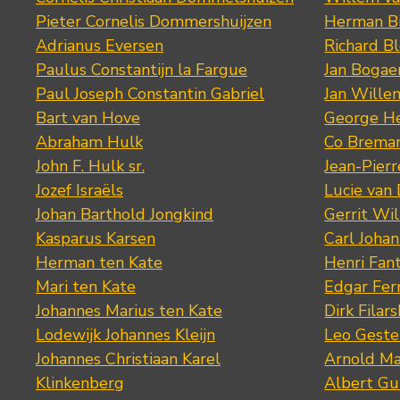
Pieter Cornelis Dommershuijzen
Herman Bi
Adrianus Eversen
Richard B
Paulus Constantijn la Fargue
Jan Bogae
Paul Joseph Constantin Gabriel
Jan Wille
Bart van Hove
George He
Abraham Hulk
Co Brema
John F. Hulk sr.
Jean-Pier
Jozef Israëls
Lucie van 
Johan Barthold Jongkind
Gerrit Wil
Kasparus Karsen
Carl Joha
Herman ten Kate
Henri Fan
Mari ten Kate
Edgar Fer
Johannes Marius ten Kate
Dirk Filars
Lodewijk Johannes Kleijn
Leo Geste
Johannes Christiaan Karel
Arnold Ma
Klinkenberg
Albert Gu