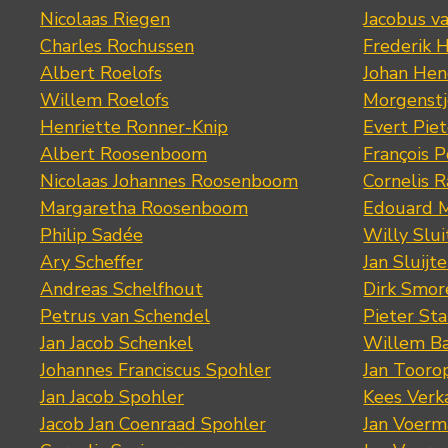
Nicolaas Riegen
Jacobus v
Charles Rochussen
Frederik 
Albert Roelofs
Johan Hen
Willem Roelofs
Morgenst
Henriette Ronner-Knip
Evert Piet
Albert Roosenboom
François 
Nicolaas Johannes Roosenboom
Cornelis 
Margaretha Roosenboom
Edouard M
Philip Sadée
Willy Slui
Ary Scheffer
Jan Sluijte
Andreas Schelfhout
Dirk Smo
Petrus van Schendel
Pieter St
Jan Jacob Schenkel
Willem Ba
Johannes Franciscus Spohler
Jan Tooro
Jan Jacob Spohler
Kees Verk
Jacob Jan Coenraad Spohler
Jan Voerma