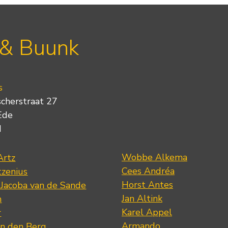
 & Buunk
s
scherstraat 27
Ede
d
Wobbe Alkema
Artz
Cees Andréa
tzenius
Horst Antes
 Jacoba van de Sande
Jan Altink
n
Karel Appel
r
Armando
n den Berg