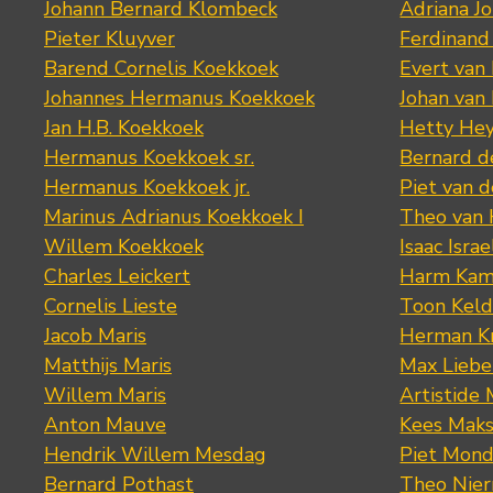
Johann Bernard Klombeck
Adriana J
Pieter Kluyver
Ferdinand
Barend Cornelis Koekkoek
Evert van
Johannes Hermanus Koekkoek
Johan van
Jan H.B. Koekkoek
Hetty Hey
Hermanus Koekkoek sr.
Bernard 
Hermanus Koekkoek jr.
Piet van 
Marinus Adrianus Koekkoek I
Theo van
Willem Koekkoek
Isaac Israe
Charles Leickert
Harm Kam
Cornelis Lieste
Toon Keld
Jacob Maris
Herman K
Matthijs Maris
Max Lieb
Willem Maris
Artistide 
Anton Mauve
Kees Mak
Hendrik Willem Mesdag
Piet Mond
Bernard Pothast
Theo Nier