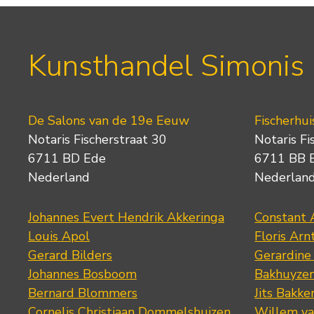
Kunsthandel Simonis
De Salons van de 19e Eeuw
Fischerhui
Notaris Fischerstraat 30
Notaris Fi
6711 BD Ede
6711 BB 
Nederland
Nederlan
Johannes Evert Hendrik Akkeringa
Constant 
Louis Apol
Floris Arn
Gerard Bilders
Gerardine
Johannes Bosboom
Bakhuyze
Bernard Blommers
Jits Bakke
Cornelis Christiaan Dommelshuizen
Willem va