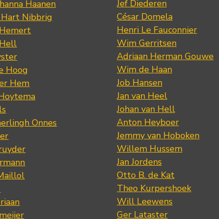
Jef Diederen
ohanna Haanen
César Domela
 Hart Nibbrig
Henri Le Fauconnier
 Hemert
Wim Gerritsen
 Hell
Adriaan Herman Gouwe
ster
Wim de Haan
de Hoog
Job Hansen
der Hem
Jan van Heel
 Hoytema
Johan van Hell
ls
Anton Heyboer
erlingh Onnes
Jemmy van Hoboken
er
Willem Hussem
ruyder
Jan Jordens
ermann
Otto B. de Kat
Maillol
Theo Kurpershoek
s
Will Leewens
riaan
Ger Lataster
meijer