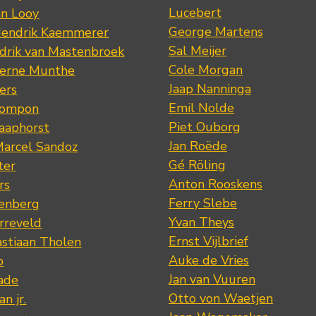
Lucebert
an Looy
George Martens
Hendrik Kaemmerer
Sal Meijer
drik van Mastenbroek
Cole Morgan
jerne Munthe
Jaap Nanninga
ers
Emil Nolde
Pompon
Piet Ouborg
Raaphorst
Jan Roëde
arcel Sandoz
Gé Röling
ter
Anton Rooskens
rs
Ferry Slebe
renberg
Yvan Theys
arreveld
Ernst Vijlbrief
stiaan Tholen
Auke de Vries
p
Jan van Vuuren
ade
Otto von Waetjen
n jr.