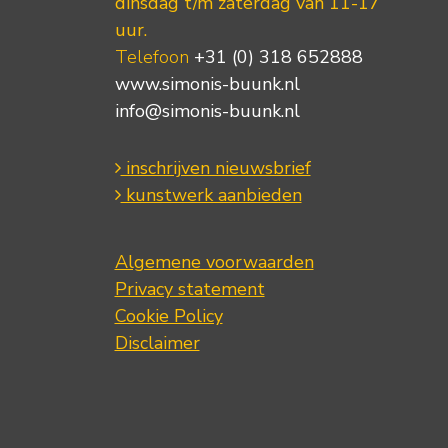
dinsdag t/m zaterdag van 11-17
uur.
Telefoon
+31 (0) 318 652888
www.simonis-buunk.nl
info@simonis-buunk.nl
inschrijven nieuwsbrief
kunstwerk aanbieden
Algemene voorwaarden
Privacy statement
Cookie Policy
Disclaimer