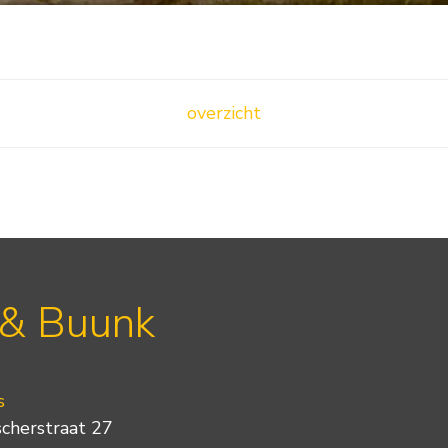
overzicht
 & Buunk
s
scherstraat 27