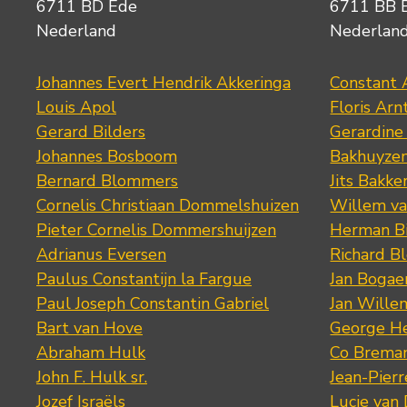
6711 BD Ede
6711 BB 
Nederland
Nederlan
Johannes Evert Hendrik Akkeringa
Constant 
Louis Apol
Floris Arn
Gerard Bilders
Gerardine
Johannes Bosboom
Bakhuyze
Bernard Blommers
Jits Bakke
Cornelis Christiaan Dommelshuizen
Willem va
Pieter Cornelis Dommershuijzen
Herman Bi
Adrianus Eversen
Richard B
Paulus Constantijn la Fargue
Jan Bogae
Paul Joseph Constantin Gabriel
Jan Wille
Bart van Hove
George He
Abraham Hulk
Co Brema
John F. Hulk sr.
Jean-Pier
Jozef Israëls
Lucie van 