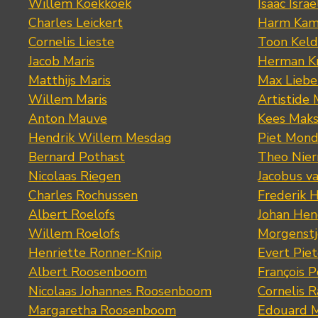
Willem Koekkoek
Isaac Israe
Charles Leickert
Harm Kam
Cornelis Lieste
Toon Keld
Jacob Maris
Herman K
Matthijs Maris
Max Lieb
Willem Maris
Artistide 
Anton Mauve
Kees Mak
Hendrik Willem Mesdag
Piet Mond
Bernard Pothast
Theo Nier
Nicolaas Riegen
Jacobus v
Charles Rochussen
Frederik 
Albert Roelofs
Johan Hen
Willem Roelofs
Morgenst
Henriette Ronner-Knip
Evert Piet
Albert Roosenboom
François 
Nicolaas Johannes Roosenboom
Cornelis 
Margaretha Roosenboom
Edouard M