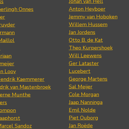
Johan van Hell
ls
Anton Heyboer
erlingh Onnes
Jemmy van Hoboken
er
Willem Hussem
ruyder
Jan Jordens
ermann
Otto B. de Kat
Maillol
Theo Kurpershoek
s
Will Leewens
riaan
Ger Lataster
meijer
Lucebert
an Looy
George Martens
Hendrik Kaemmerer
Sal Meijer
drik van Mastenbroek
Cole Morgan
jerne Munthe
Jaap Nanninga
ers
Emil Nolde
Pompon
Piet Ouborg
Raaphorst
Jan Roëde
arcel Sandoz