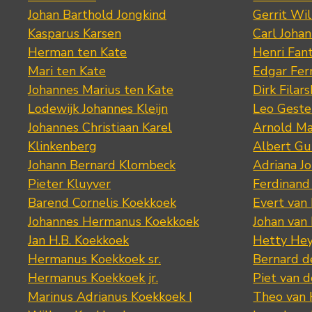
Johan Barthold Jongkind
Gerrit Wil
Kasparus Karsen
Carl Joha
Herman ten Kate
Henri Fan
Mari ten Kate
Edgar Fer
Johannes Marius ten Kate
Dirk Filars
Lodewijk Johannes Kleijn
Leo Geste
Johannes Christiaan Karel
Arnold Ma
Klinkenberg
Albert Gu
Johann Bernard Klombeck
Adriana J
Pieter Kluyver
Ferdinand
Barend Cornelis Koekkoek
Evert van
Johannes Hermanus Koekkoek
Johan van
Jan H.B. Koekkoek
Hetty Hey
Hermanus Koekkoek sr.
Bernard 
Hermanus Koekkoek jr.
Piet van 
Marinus Adrianus Koekkoek I
Theo van