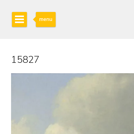
menu
15827