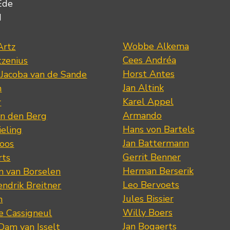
Ede
d
Wobbe Alkema
Artz
Cees Andréa
tzenius
Horst Antes
 Jacoba van de Sande
Jan Altink
n
Karel Appel
r
Armando
n den Berg
Hans von Bartels
eling
Jan Battermann
loos
Gerrit Benner
rts
Herman Berserik
m van Borselen
Leo Bervoets
ndrik Breitner
Jules Bissier
n
Willy Boers
re Cassigneul
Jan Bogaerts
Dam van Isselt