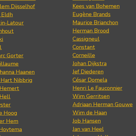
Kees van Bohemen
lem Dijsselhof
Eugène Brands
n Eldh
Maurice Brianchon
tin-Latour
Herman Brood
nhout
Cassigneul
ki
Constant
l
Corneille
rc Gorter
Johan Dijkstra
illaume
Jef Diederen
ohanna Haanen
César Domela
 Hart Nibbrig
Henri Le Fauconnier
 Hemert
Wim Gerritsen
 Hell
Adriaan Herman Gouwe
ster
Wim de Haan
de Hoog
Job Hansen
der Hem
Jan van Heel
 Hoytema