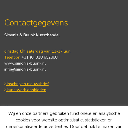
Contactgegevens
Simonis & Buunk Kunsthandel
dinsdag t/m zaterdag van 11-17 uur.
Telefoon
+31 (0) 318 652888
www.simonis-buunk.nl
info@simonis-buunk.nl
inschrijven nieuwsbrief
kunstwerk aanbieden
Algemene voorwaarden
Wij en onze partners gebruiken functionele en analytische
Privacy statement
Cookie Policy
cookies voor website optimalisatie, statistieken en
Disclaimer
gepersonaliseerde advertenties. Door gebruik te maken van