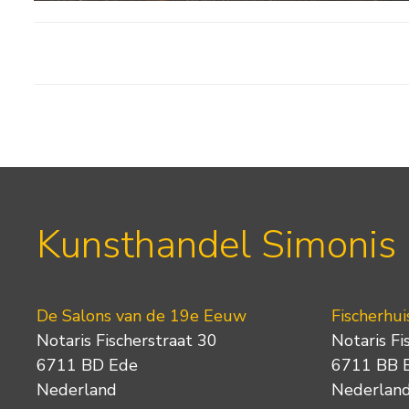
Kunsthandel Simonis
De Salons van de 19e Eeuw
Fischerhui
Notaris Fischerstraat 30
Notaris Fi
6711 BD Ede
6711 BB 
Nederland
Nederlan