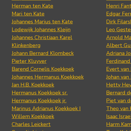
Herman ten Kate
Henri Fan
Mari ten Kate
Edgar Fer
Johannes Marius ten Kate
Dirk Filars
Lodewijk Johannes Kleijn
Leo Geste
Johannes Christiaan Karel
Arnold Ma
Klinkenberg
Albert Gu
Johann Bernard Klombeck
Adriana J
Pieter Kluyver
Ferdinand
Barend Cornelis Koekkoek
Evert van
Johannes Hermanus Koekkoek
Johan van
Jan H.B. Koekkoek
Hetty Hey
Hermanus Koekkoek sr.
Bernard 
Hermanus Koekkoek jr.
Piet van 
Marinus Adrianus Koekkoek I
Theo van
Willem Koekkoek
Isaac Israe
Charles Leickert
Harm Kam