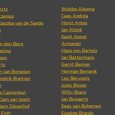
Wobbe Alkema
Artz
Cees Andréa
tzenius
Horst Antes
 Jacoba van de Sande
Jan Altink
n
Karel Appel
r
Armando
n den Berg
Hans von Bartels
eling
Jan Battermann
loos
Gerrit Benner
rts
Herman Berserik
m van Borselen
Leo Bervoets
ndrik Breitner
Jules Bissier
n
Willy Boers
re Cassigneul
Jan Bogaerts
Dam van Isselt
Kees van Bohemen
lem Dijsselhof
Eugène Brands
n Eldh