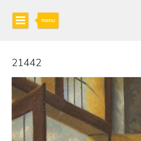
menu
21442