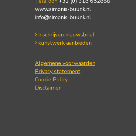
Telefoon
+31 (0) 318 652888
www.simonis-buunk.nl
info@simonis-buunk.nl
inschrijven nieuwsbrief
kunstwerk aanbieden
Algemene voorwaarden
Privacy statement
Cookie Policy
Disclaimer