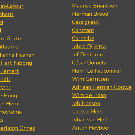
Maurice Brianchon
tin-Latour
Herman Brood
nhout
Cassigneul
ki
Constant
l
Corneille
rc Gorter
Johan Dijkstra
illaume
Jef Diederen
ohanna Haanen
César Domela
 Hart Nibbrig
Henri Le Fauconnier
 Hemert
Wim Gerritsen
 Hell
Adriaan Herman Gouwe
ster
Wim de Haan
de Hoog
Job Hansen
der Hem
Jan van Heel
 Hoytema
Johan van Hell
ls
Anton Heyboer
erlingh Onnes