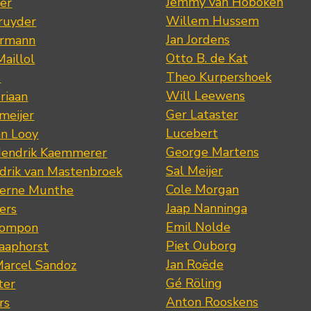
Jemmy van Hoboken
er
Willem Hussem
ruyder
Jan Jordens
ermann
Otto B. de Kat
Maillol
Theo Kurpershoek
s
Will Leewens
riaan
Ger Lataster
meijer
Lucebert
an Looy
George Martens
Hendrik Kaemmerer
Sal Meijer
drik van Mastenbroek
Cole Morgan
jerne Munthe
Jaap Nanninga
ers
Emil Nolde
Pompon
Piet Ouborg
Raaphorst
Jan Roëde
arcel Sandoz
Gé Röling
ter
Anton Rooskens
rs