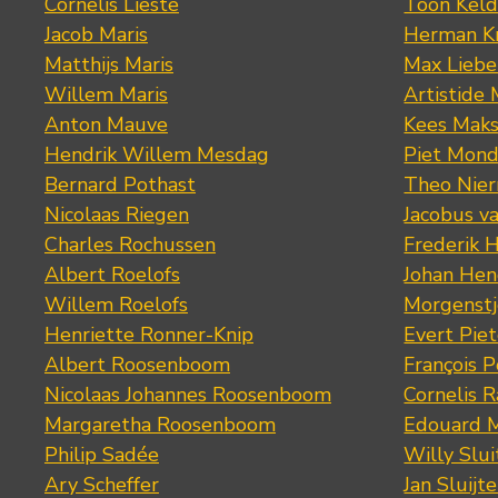
Cornelis Lieste
Toon Keld
Jacob Maris
Herman K
Matthijs Maris
Max Lieb
Willem Maris
Artistide 
Anton Mauve
Kees Mak
Hendrik Willem Mesdag
Piet Mond
Bernard Pothast
Theo Nier
Nicolaas Riegen
Jacobus v
Charles Rochussen
Frederik 
Albert Roelofs
Johan Hen
Willem Roelofs
Morgenst
Henriette Ronner-Knip
Evert Piet
Albert Roosenboom
François 
Nicolaas Johannes Roosenboom
Cornelis 
Margaretha Roosenboom
Edouard M
Philip Sadée
Willy Slui
Ary Scheffer
Jan Sluijte