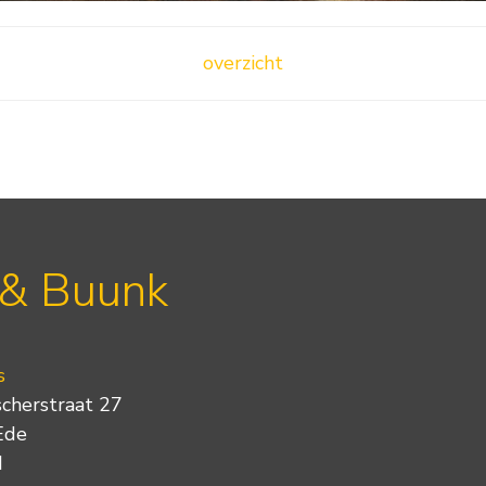
overzicht
 & Buunk
s
scherstraat 27
Ede
d