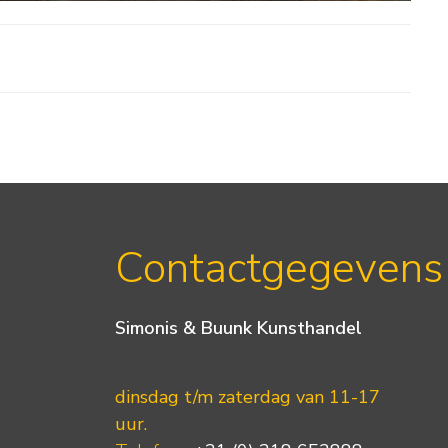
Contactgegevens
Simonis & Buunk Kunsthandel
dinsdag t/m zaterdag van 11-17
uur.