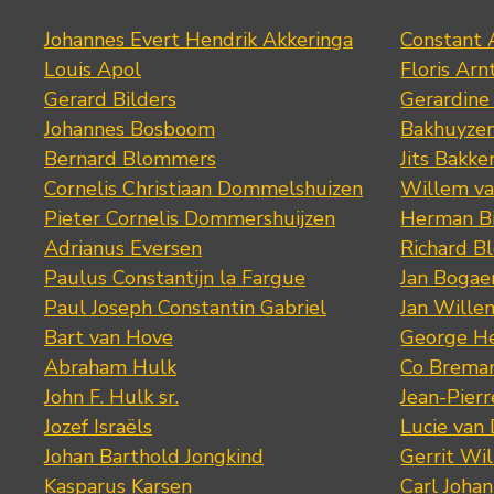
Johannes Evert Hendrik Akkeringa
Constant 
Louis Apol
Floris Arn
Gerard Bilders
Gerardine
Johannes Bosboom
Bakhuyze
Bernard Blommers
Jits Bakke
Cornelis Christiaan Dommelshuizen
Willem va
Pieter Cornelis Dommershuijzen
Herman Bi
Adrianus Eversen
Richard B
Paulus Constantijn la Fargue
Jan Bogae
Paul Joseph Constantin Gabriel
Jan Wille
Bart van Hove
George He
Abraham Hulk
Co Brema
John F. Hulk sr.
Jean-Pier
Jozef Israëls
Lucie van 
Johan Barthold Jongkind
Gerrit Wil
Kasparus Karsen
Carl Joha