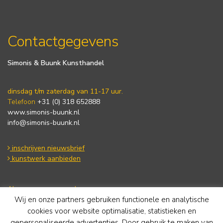
Contactgegevens
Simonis & Buunk Kunsthandel
dinsdag t/m zaterdag van 11-17 uur.
Telefoon
+31 (0) 318 652888
www.simonis-buunk.nl
info@simonis-buunk.nl
inschrijven nieuwsbrief
kunstwerk aanbieden
Algemene voorwaarden
Wij en onze partners gebruiken functionele en analytische
Privacy statement
Cookie Policy
cookies voor website optimalisatie, statistieken en
Disclaimer
gepersonaliseerde advertenties. Door gebruik te maken van