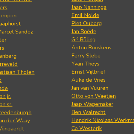
Jaap Nanninga
ers
Emil Nolde
Pompon
Piet Ouborg
Raaphorst
Jan Roëde
arcel Sandoz
Gé Röling
ter
Anton Rooskens
rs
Ferry Slebe
renberg
Yvan Theys
arreveld
Ernst Vijlbrief
stiaan Tholen
Auke de Vries
p
Jan van Vuuren
ade
Otto von Waetjen
n jr.
Jaap Wagemaker
n sr.
Ben Walrecht
Vreedenburgh
Hendrik Nicolaas Werkm
van der Waay
Co Westerik
Wijngaerdt