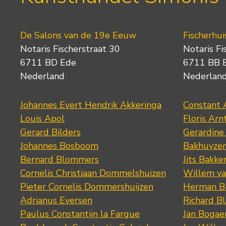
De Salons van de 19e Eeuw
Fischerhui
Notaris Fischerstraat 30
Notaris Fi
6711 BD Ede
6711 BB 
Nederland
Nederlan
Johannes Evert Hendrik Akkeringa
Constant 
Louis Apol
Floris Arn
Gerard Bilders
Gerardine
Johannes Bosboom
Bakhuyze
Bernard Blommers
Jits Bakke
Cornelis Christiaan Dommelshuizen
Willem va
Pieter Cornelis Dommershuijzen
Herman Bi
Adrianus Eversen
Richard B
Paulus Constantijn la Fargue
Jan Bogae