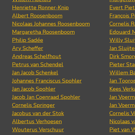
Henriette Ronner-Knip
Evert Piet
Albert Roosenboom
François 
Nicolaas Johannes Roosenboom
Cornelis 
Margaretha Roosenboom
Edouard M
Philip Sadée
Willy Slui
Ary Scheffer
Jan Sluijte
Andreas Schelfhout
Dirk Smo
Petrus van Schendel
Pieter St
Jan Jacob Schenkel
Willem Ba
Johannes Franciscus Spohler
Jan Tooro
Jan Jacob Spohler
Kees Verk
Jacob Jan Coenraad Spohler
Jan Voerma
Cornelis Springer
Jan Voerma
Jacobus van der Stok
Cornelis 
Albertus Verhoesen
Nicolaas 
Wouterus Verschuur
Piet van 