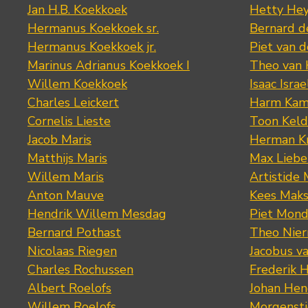
Jan H.B. Koekkoek
Hetty Hey
Hermanus Koekkoek sr.
Bernard 
Hermanus Koekkoek jr.
Piet van 
Marinus Adrianus Koekkoek I
Theo van
Willem Koekkoek
Isaac Israe
Charles Leickert
Harm Kam
Cornelis Lieste
Toon Keld
Jacob Maris
Herman K
Matthijs Maris
Max Lieb
Willem Maris
Artistide 
Anton Mauve
Kees Mak
Hendrik Willem Mesdag
Piet Mond
Bernard Pothast
Theo Nier
Nicolaas Riegen
Jacobus v
Charles Rochussen
Frederik 
Albert Roelofs
Johan Hen
Willem Roelofs
Morgenst