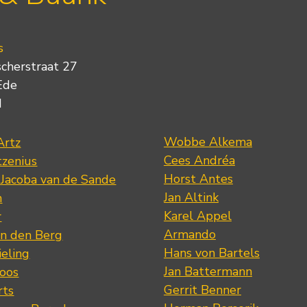
s
scherstraat 27
Ede
d
Wobbe Alkema
Artz
Cees Andréa
tzenius
Horst Antes
 Jacoba van de Sande
Jan Altink
n
Karel Appel
r
Armando
n den Berg
Hans von Bartels
eling
Jan Battermann
loos
Gerrit Benner
rts