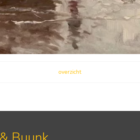
overzicht
 & Buunk