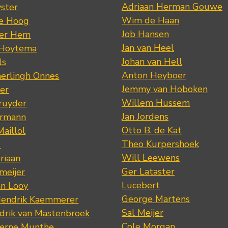
Adriaan Herman Gouwe
ster
Wim de Haan
de Hoog
Job Hansen
der Hem
Jan van Heel
 Hoytema
Johan van Hell
ls
Anton Heyboer
erlingh Onnes
Jemmy van Hoboken
er
Willem Hussem
ruyder
Jan Jordens
ermann
Otto B. de Kat
Maillol
Theo Kurpershoek
s
Will Leewens
riaan
Ger Lataster
meijer
Lucebert
an Looy
George Martens
Hendrik Kaemmerer
Sal Meijer
drik van Mastenbroek
Cole Morgan
jerne Munthe