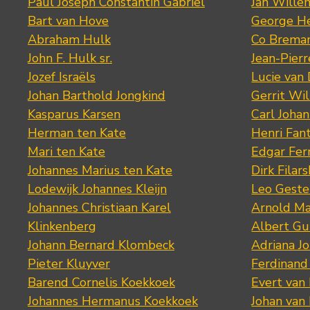
Paul Joseph Constantin Gabriel
Jan Wille
Bart van Hove
George He
Abraham Hulk
Co Brema
John F. Hulk sr.
Jean-Pier
Jozef Israëls
Lucie van 
Johan Barthold Jongkind
Gerrit Wil
Kasparus Karsen
Carl Joha
Herman ten Kate
Henri Fan
Mari ten Kate
Edgar Fer
Johannes Marius ten Kate
Dirk Filars
Lodewijk Johannes Kleijn
Leo Geste
Johannes Christiaan Karel
Arnold Ma
Klinkenberg
Albert Gu
Johann Bernard Klombeck
Adriana J
Pieter Kluyver
Ferdinand
Barend Cornelis Koekkoek
Evert van
Johannes Hermanus Koekkoek
Johan van