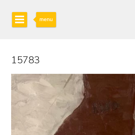
menu
15783