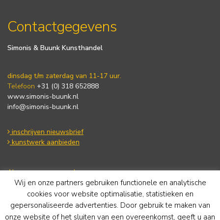
Contactgegevens
Simonis & Buunk Kunsthandel
dinsdag t/m zaterdag van 11-17 uur.
Telefoon
+31 (0) 318 652888
www.simonis-buunk.nl
info@simonis-buunk.nl
inschrijven nieuwsbrief
kunstwerk aanbieden
Algemene voorwaarden
Wij en onze partners gebruiken functionele en analytische
Privacy statement
Cookie Policy
cookies voor website optimalisatie, statistieken en
Disclaimer
gepersonaliseerde advertenties. Door gebruik te maken van
onze website of het sluiten van een overeenkomst, geeft u aan