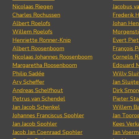
Nicolaas Riegen
Jacobus v
Charles Rochussen
Frederik 
Albert Roelofs
Johan Hen
Willem Roelofs
Morgenst
Henriette Ronner-Knip
Evert Piet
Albert Roosenboom
François 
Nicolaas Johannes Roosenboom
Cornelis 
Margaretha Roosenboom
Edouard M
Philip Sadée
Willy Slui
Ary Scheffer
Jan Sluijte
Andreas Schelfhout
Dirk Smo
Petrus van Schendel
Pieter St
Jan Jacob Schenkel
Willem Ba
Johannes Franciscus Spohler
Jan Tooro
Jan Jacob Spohler
Kees Verk
Jacob Jan Coenraad Spohler
Jan Voerma