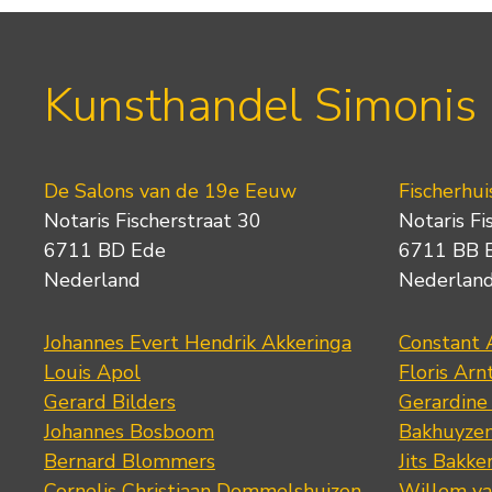
Kunsthandel Simonis
De Salons van de 19e Eeuw
Fischerhui
Notaris Fischerstraat 30
Notaris Fi
6711 BD Ede
6711 BB 
Nederland
Nederlan
Johannes Evert Hendrik Akkeringa
Constant 
Louis Apol
Floris Arn
Gerard Bilders
Gerardine
Johannes Bosboom
Bakhuyze
Bernard Blommers
Jits Bakke
Cornelis Christiaan Dommelshuizen
Willem va