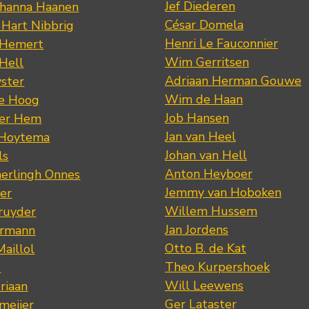
Jef Diederen
ohanna Haanen
César Domela
 Hart Nibbrig
Henri Le Fauconnier
 Hemert
Wim Gerritsen
 Hell
Adriaan Herman Gouwe
ster
Wim de Haan
de Hoog
Job Hansen
der Hem
Jan van Heel
 Hoytema
Johan van Hell
ls
Anton Heyboer
erlingh Onnes
Jemmy van Hoboken
er
Willem Hussem
ruyder
Jan Jordens
ermann
Otto B. de Kat
Maillol
Theo Kurpershoek
s
Will Leewens
riaan
Ger Lataster
meijer