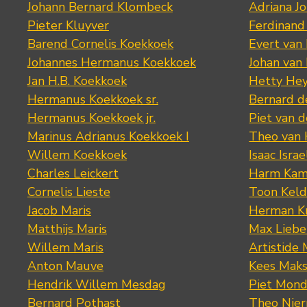
Johann Bernard Klombeck
Adriana J
Pieter Kluyver
Ferdinand
Barend Cornelis Koekkoek
Evert van
Johannes Hermanus Koekkoek
Johan van
Jan H.B. Koekkoek
Hetty Hey
Hermanus Koekkoek sr.
Bernard 
Hermanus Koekkoek jr.
Piet van 
Marinus Adrianus Koekkoek I
Theo van
Willem Koekkoek
Isaac Israe
Charles Leickert
Harm Kam
Cornelis Lieste
Toon Keld
Jacob Maris
Herman K
Matthijs Maris
Max Lieb
Willem Maris
Artistide 
Anton Mauve
Kees Mak
Hendrik Willem Mesdag
Piet Mond
Bernard Pothast
Theo Nier