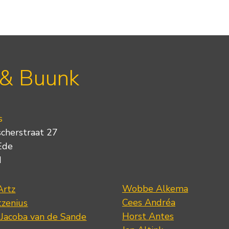
 & Buunk
s
scherstraat 27
Ede
d
Wobbe Alkema
Artz
Cees Andréa
tzenius
Horst Antes
 Jacoba van de Sande