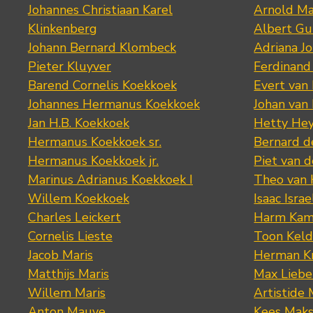
Johannes Christiaan Karel
Arnold Ma
Klinkenberg
Albert Gu
Johann Bernard Klombeck
Adriana J
Pieter Kluyver
Ferdinand
Barend Cornelis Koekkoek
Evert van
Johannes Hermanus Koekkoek
Johan van
Jan H.B. Koekkoek
Hetty Hey
Hermanus Koekkoek sr.
Bernard 
Hermanus Koekkoek jr.
Piet van 
Marinus Adrianus Koekkoek I
Theo van
Willem Koekkoek
Isaac Israe
Charles Leickert
Harm Kam
Cornelis Lieste
Toon Keld
Jacob Maris
Herman K
Matthijs Maris
Max Lieb
Willem Maris
Artistide 
Anton Mauve
Kees Mak