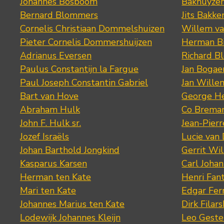
Johannes Bosboom
Bakhuyze
Bernard Blommers
Jits Bakke
Cornelis Christiaan Dommelshuizen
Willem va
Pieter Cornelis Dommershuijzen
Herman Bi
Adrianus Eversen
Richard B
Paulus Constantijn la Fargue
Jan Bogae
Paul Joseph Constantin Gabriel
Jan Wille
Bart van Hove
George He
Abraham Hulk
Co Brema
John F. Hulk sr.
Jean-Pier
Jozef Israëls
Lucie van 
Johan Barthold Jongkind
Gerrit Wil
Kasparus Karsen
Carl Joha
Herman ten Kate
Henri Fan
Mari ten Kate
Edgar Fer
Johannes Marius ten Kate
Dirk Filars
Lodewijk Johannes Kleijn
Leo Geste