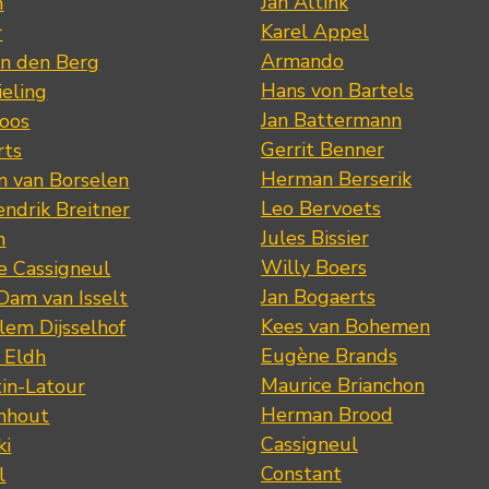
Jan Altink
n
Karel Appel
r
Armando
n den Berg
Hans von Bartels
eling
Jan Battermann
loos
Gerrit Benner
rts
Herman Berserik
m van Borselen
Leo Bervoets
ndrik Breitner
Jules Bissier
n
Willy Boers
re Cassigneul
Jan Bogaerts
Dam van Isselt
Kees van Bohemen
lem Dijsselhof
Eugène Brands
n Eldh
Maurice Brianchon
tin-Latour
Herman Brood
nhout
Cassigneul
ki
Constant
l