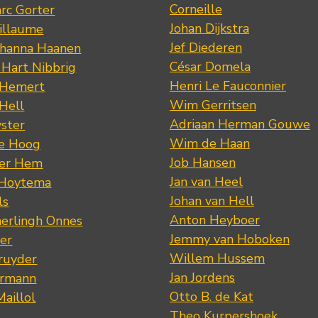
Corneille
rc Gorter
Johan Dijkstra
illaume
Jef Diederen
ohanna Haanen
César Domela
 Hart Nibbrig
Henri Le Fauconnier
 Hemert
Wim Gerritsen
 Hell
Adriaan Herman Gouwe
ster
Wim de Haan
de Hoog
Job Hansen
der Hem
Jan van Heel
 Hoytema
Johan van Hell
ls
Anton Heyboer
erlingh Onnes
Jemmy van Hoboken
er
Willem Hussem
ruyder
Jan Jordens
ermann
Otto B. de Kat
Maillol
Theo Kurpershoek
s