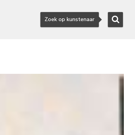
Zoeken
Zoek op kunstenaar