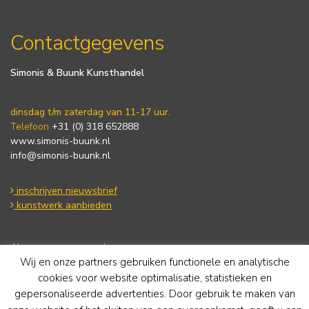
Contactgegevens
Simonis & Buunk Kunsthandel
dinsdag t/m zaterdag van 11-17 uur.
Telefoon
+31 (0) 318 652888
www.simonis-buunk.nl
info@simonis-buunk.nl
inschrijven nieuwsbrief
kunstwerk aanbieden
Algemene voorwaarden
Wij en onze partners gebruiken functionele en analytische
Privacy statement
Cookie Policy
cookies voor website optimalisatie, statistieken en
Disclaimer
gepersonaliseerde advertenties. Door gebruik te maken van