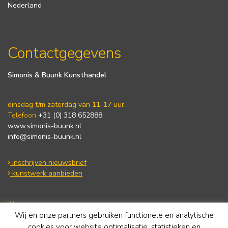
Nederland
Contactgegevens
Simonis & Buunk Kunsthandel
dinsdag t/m zaterdag van 11-17 uur.
Telefoon
+31 (0) 318 652888
www.simonis-buunk.nl
info@simonis-buunk.nl
inschrijven nieuwsbrief
kunstwerk aanbieden
Algemene voorwaarden
Privacy statement
Wij en onze partners gebruiken functionele en analytische
Cookie Policy
cookies voor website optimalisatie, statistieken en