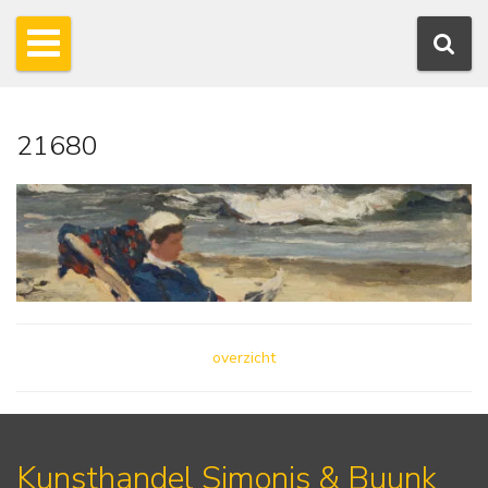
21680
overzicht
Kunsthandel Simonis & Buunk