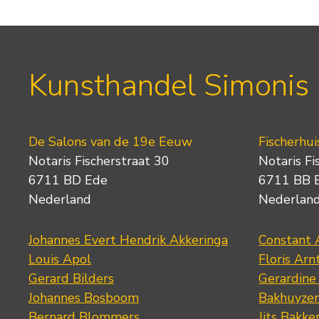
Kunsthandel Simonis
De Salons van de 19e Eeuw
Fischerhui
Notaris Fischerstraat 30
Notaris Fi
6711 BD Ede
6711 BB 
Nederland
Nederlan
Johannes Evert Hendrik Akkeringa
Constant 
Louis Apol
Floris Arn
Gerard Bilders
Gerardine
Johannes Bosboom
Bakhuyze
Bernard Blommers
Jits Bakke