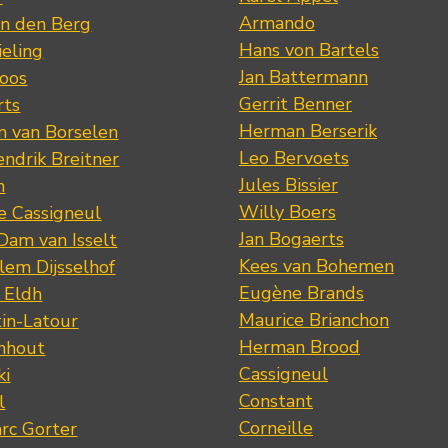
Armando
n den Berg
Hans von Bartels
eling
Jan Battermann
loos
Gerrit Benner
rts
Herman Berserik
m van Borselen
Leo Bervoets
ndrik Breitner
Jules Bissier
n
Willy Boers
re Cassigneul
Jan Bogaerts
Dam van Isselt
Kees van Bohemen
lem Dijsselhof
Eugène Brands
n Eldh
Maurice Brianchon
tin-Latour
Herman Brood
nhout
Cassigneul
ki
Constant
l
Corneille
rc Gorter