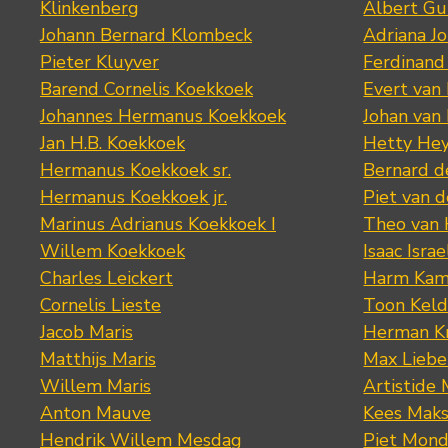
Klinkenberg
Albert Gu
Johann Bernard Klombeck
Adriana J
Pieter Kluyver
Ferdinand
Barend Cornelis Koekkoek
Evert van
Johannes Hermanus Koekkoek
Johan van
Jan H.B. Koekkoek
Hetty Hey
Hermanus Koekkoek sr.
Bernard 
Hermanus Koekkoek jr.
Piet van 
Marinus Adrianus Koekkoek I
Theo van
Willem Koekkoek
Isaac Israe
Charles Leickert
Harm Kam
Cornelis Lieste
Toon Keld
Jacob Maris
Herman K
Matthijs Maris
Max Lieb
Willem Maris
Artistide 
Anton Mauve
Kees Mak
Hendrik Willem Mesdag
Piet Mond