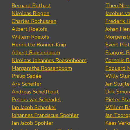
Bernard Pothast
Theo Nier
Nicolaas Riegen
Jacobus v
Charles Rochussen
Frederik 
Albert Roelofs
Johan Hen
Willem Roelofs
Morgenst
Henriette Ronner-Knip
Evert Piet
Albert Roosenboom
François 
Nicolaas Johannes Roosenboom
Cornelis 
Margaretha Roosenboom
Edouard M
Philip Sadée
Willy Slui
Ary Scheffer
Jan Sluijte
Andreas Schelfhout
Dirk Smo
Petrus van Schendel
Pieter St
Jan Jacob Schenkel
Willem Ba
Johannes Franciscus Spohler
Jan Tooro
Jan Jacob Spohler
Kees Verk