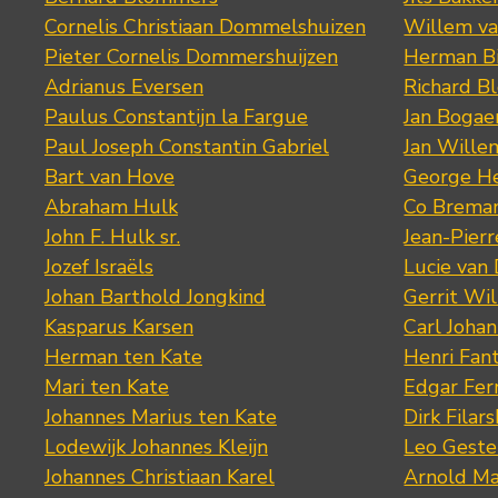
Cornelis Christiaan Dommelshuizen
Willem va
Pieter Cornelis Dommershuijzen
Herman Bi
Adrianus Eversen
Richard B
Paulus Constantijn la Fargue
Jan Bogae
Paul Joseph Constantin Gabriel
Jan Wille
Bart van Hove
George He
Abraham Hulk
Co Brema
John F. Hulk sr.
Jean-Pier
Jozef Israëls
Lucie van 
Johan Barthold Jongkind
Gerrit Wil
Kasparus Karsen
Carl Joha
Herman ten Kate
Henri Fan
Mari ten Kate
Edgar Fer
Johannes Marius ten Kate
Dirk Filars
Lodewijk Johannes Kleijn
Leo Geste
Johannes Christiaan Karel
Arnold Ma