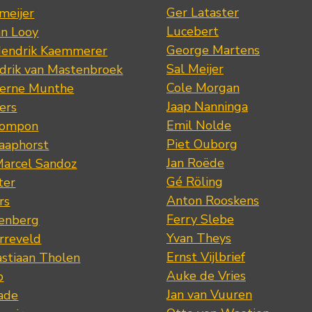
Ger Lataster
meijer
Lucebert
an Looy
George Martens
Hendrik Kaemmerer
Sal Meijer
drik van Mastenbroek
Cole Morgan
jerne Munthe
Jaap Nanninga
ers
Emil Nolde
Pompon
Piet Ouborg
Raaphorst
Jan Roëde
arcel Sandoz
Gé Röling
ter
Anton Rooskens
rs
Ferry Slebe
renberg
Yvan Theys
arreveld
Ernst Vijlbrief
stiaan Tholen
Auke de Vries
p
Jan van Vuuren
ade