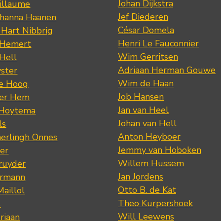
Johan Dijkstra
illaume
Jef Diederen
ohanna Haanen
César Domela
 Hart Nibbrig
Henri Le Fauconnier
 Hemert
Wim Gerritsen
 Hell
Adriaan Herman Gouwe
ster
Wim de Haan
de Hoog
Job Hansen
der Hem
Jan van Heel
 Hoytema
Johan van Hell
ls
Anton Heyboer
erlingh Onnes
Jemmy van Hoboken
er
Willem Hussem
ruyder
Jan Jordens
ermann
Otto B. de Kat
Maillol
Theo Kurpershoek
s
Will Leewens
riaan