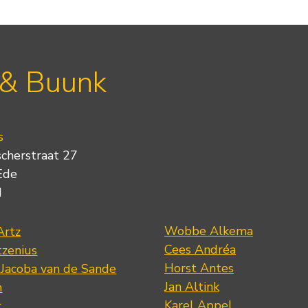
 & Buunk
s
scherstraat 27
Ede
d
Wobbe Alkema
Artz
Cees Andréa
tzenius
Horst Antes
 Jacoba van de Sande
Jan Altink
n
Karel Appel
r