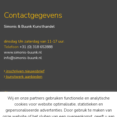
Contactgegevens
Simonis & Buunk Kunsthandel
dinsdag t/m zaterdag van 11-17 uur.
Telefoon
+31 (0) 318 652888
www.simonis-buunk.nl
info@simonis-buunk.nl
inschrijven nieuwsbrief
kunstwerk aanbieden
Algemene voorwaarden
Wij en onze partners gebruiken functionele en analytische
Privacy statement
Cookie Policy
cookies voor website optimalisatie, statistieken en
Disclaimer
gepersonaliseerde advertenties. Door gebruik te maken van
onze website of het sluiten van een overeenkomst, geeft u aan