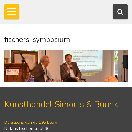
fischers-symposium
Kunsthandel Simonis & Buunk
De Salons van de 19e Eeuw
Notaris Fischerstraat 30