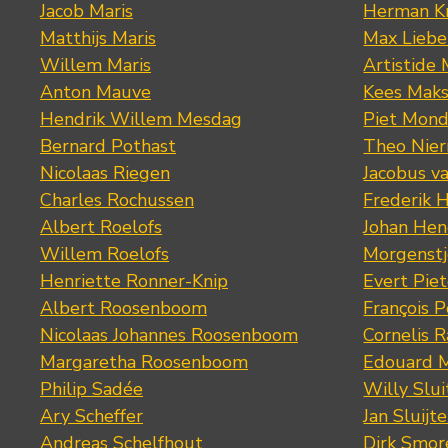
Jacob Maris
Herman K
Matthijs Maris
Max Lieb
Willem Maris
Artistide 
Anton Mauve
Kees Mak
Hendrik Willem Mesdag
Piet Mond
Bernard Pothast
Theo Nier
Nicolaas Riegen
Jacobus v
Charles Rochussen
Frederik 
Albert Roelofs
Johan Hen
Willem Roelofs
Morgenst
Henriette Ronner-Knip
Evert Piet
Albert Roosenboom
François 
Nicolaas Johannes Roosenboom
Cornelis 
Margaretha Roosenboom
Edouard M
Philip Sadée
Willy Slui
Ary Scheffer
Jan Sluijte
Andreas Schelfhout
Dirk Smo