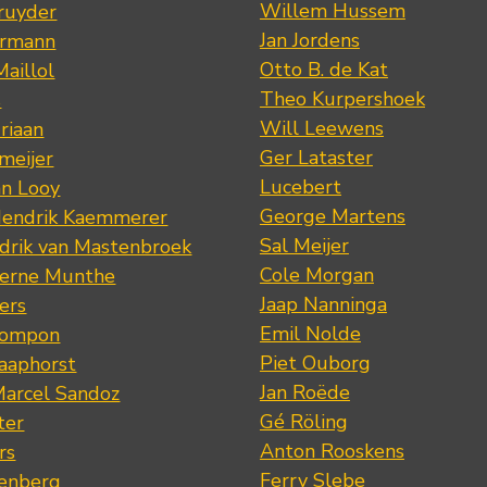
Willem Hussem
ruyder
Jan Jordens
ermann
Otto B. de Kat
Maillol
Theo Kurpershoek
s
Will Leewens
riaan
Ger Lataster
meijer
Lucebert
an Looy
George Martens
Hendrik Kaemmerer
Sal Meijer
drik van Mastenbroek
Cole Morgan
jerne Munthe
Jaap Nanninga
ers
Emil Nolde
Pompon
Piet Ouborg
Raaphorst
Jan Roëde
arcel Sandoz
Gé Röling
ter
Anton Rooskens
rs
Ferry Slebe
renberg