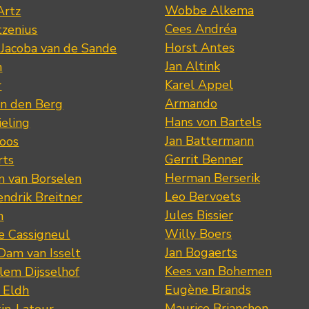
Wobbe Alkema
Artz
Cees Andréa
tzenius
Horst Antes
 Jacoba van de Sande
Jan Altink
n
Karel Appel
r
Armando
n den Berg
Hans von Bartels
eling
Jan Battermann
loos
Gerrit Benner
rts
Herman Berserik
m van Borselen
Leo Bervoets
ndrik Breitner
Jules Bissier
n
Willy Boers
re Cassigneul
Jan Bogaerts
Dam van Isselt
Kees van Bohemen
lem Dijsselhof
Eugène Brands
n Eldh
Maurice Brianchon
tin-Latour