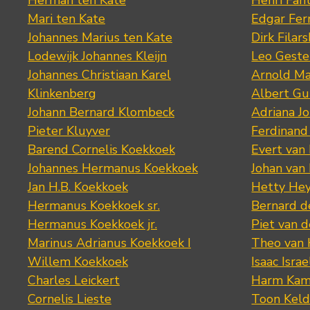
Mari ten Kate
Edgar Fer
Johannes Marius ten Kate
Dirk Filars
Lodewijk Johannes Kleijn
Leo Geste
Johannes Christiaan Karel
Arnold Ma
Klinkenberg
Albert Gu
Johann Bernard Klombeck
Adriana J
Pieter Kluyver
Ferdinand
Barend Cornelis Koekkoek
Evert van
Johannes Hermanus Koekkoek
Johan van
Jan H.B. Koekkoek
Hetty Hey
Hermanus Koekkoek sr.
Bernard 
Hermanus Koekkoek jr.
Piet van 
Marinus Adrianus Koekkoek I
Theo van
Willem Koekkoek
Isaac Israe
Charles Leickert
Harm Kam
Cornelis Lieste
Toon Keld