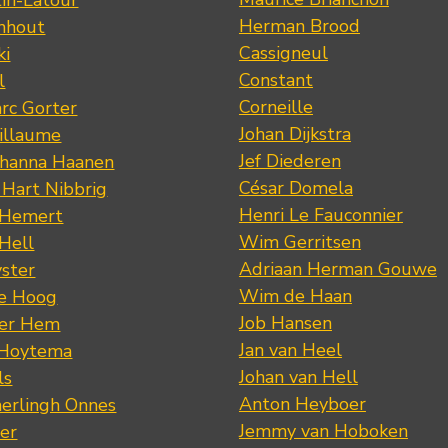
Herman Brood
nhout
Cassigneul
ki
Constant
l
Corneille
rc Gorter
Johan Dijkstra
illaume
Jef Diederen
ohanna Haanen
César Domela
 Hart Nibbrig
Henri Le Fauconnier
 Hemert
Wim Gerritsen
 Hell
Adriaan Herman Gouwe
ster
Wim de Haan
de Hoog
Job Hansen
der Hem
Jan van Heel
 Hoytema
Johan van Hell
ls
Anton Heyboer
erlingh Onnes
Jemmy van Hoboken
er