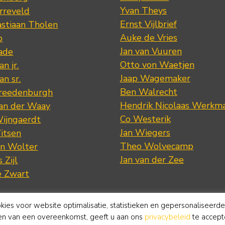
Yvan Theys
arreveld
Ernst Vijlbrief
stiaan Tholen
Auke de Vries
p
Jan van Vuuren
ade
Otto von Waetjen
n jr.
Jaap Wagemaker
n sr.
Ben Walrecht
Vreedenburgh
Hendrik Nicolaas Werkm
van der Waay
Co Westerik
Wijngaerdt
Jan Wiegers
itsen
Theo Wolvecamp
an Wolter
Jan van der Zee
 Zijl
e Zwart
okies voor website optimalisatie, statistieken en gepersonaliseerd
ten van een overeenkomst, geeft u aan ons
privacybeleid
te accept