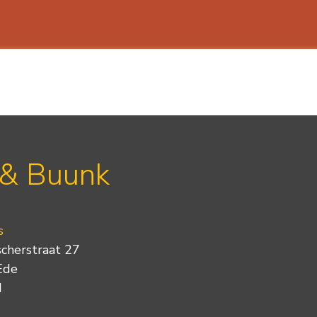
 & Buunk
s
scherstraat 27
Ede
d