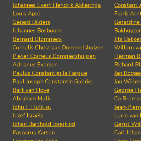
Johannes Evert Hendrik Akkeringa
Constant 
Louis Apol
Floris Arn
Gerard Bilders
Gerardine
Johannes Bosboom
Bakhuyze
Bernard Blommers
Jits Bakke
Cornelis Christiaan Dommelshuizen
Willem va
Pieter Cornelis Dommershuijzen
Herman Bi
Adrianus Eversen
Richard B
Paulus Constantijn la Fargue
Jan Bogae
Paul Joseph Constantin Gabriel
Jan Wille
Bart van Hove
George He
Abraham Hulk
Co Brema
John F. Hulk sr.
Jean-Pier
Jozef Israëls
Lucie van 
Johan Barthold Jongkind
Gerrit Wil
Kasparus Karsen
Carl Joha
Herman ten Kate
Henri Fan