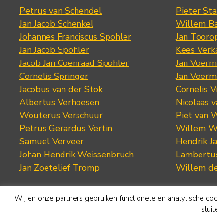
Petrus van Schendel
Pieter St
Jan Jacob Schenkel
Willem Ba
Johannes Franciscus Spohler
Jan Tooro
Jan Jacob Spohler
Kees Verk
Jacob Jan Coenraad Spohler
Jan Voerma
Cornelis Springer
Jan Voerma
Jacobus van der Stok
Cornelis 
Albertus Verhoesen
Nicolaas 
Wouterus Verschuur
Piet van 
Petrus Gerardus Vertin
Willem W
Samuel Verveer
Hendrik J
Johan Hendrik Weissenbruch
Lambertus
Jan Zoetelief Tromp
Willem d
Wij en onze partners gebruiken functionele en analytische co
slui