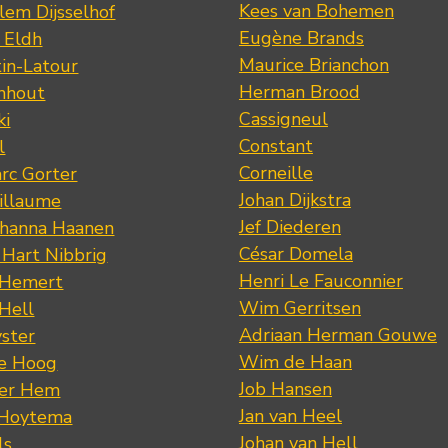
Kees van Bohemen
lem Dijsselhof
Eugène Brands
n Eldh
Maurice Brianchon
tin-Latour
Herman Brood
nhout
Cassigneul
ki
Constant
l
Corneille
rc Gorter
Johan Dijkstra
illaume
Jef Diederen
ohanna Haanen
César Domela
 Hart Nibbrig
Henri Le Fauconnier
 Hemert
Wim Gerritsen
 Hell
Adriaan Herman Gouwe
ster
Wim de Haan
de Hoog
Job Hansen
der Hem
Jan van Heel
 Hoytema
Johan van Hell
ls