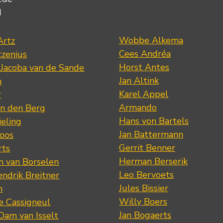
d
Wobbe Alkema
Artz
Cees Andréa
tzenius
Horst Antes
 Jacoba van de Sande
Jan Altink
n
Karel Appel
r
Armando
n den Berg
Hans von Bartels
eling
Jan Battermann
loos
Gerrit Benner
rts
Herman Berserik
m van Borselen
Leo Bervoets
ndrik Breitner
Jules Bissier
n
Willy Boers
re Cassigneul
Jan Bogaerts
Dam van Isselt