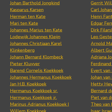
Johan Barthold Jongkind
Gerrit Wil
Kasparus Karsen
Carl Joha
Herman ten Kate
Henri Fan
Mari ten Kate
Edgar Fer
Johannes Marius ten Kate
Dirk Filars
Lodewijk Johannes Kleijn
Leo Geste
Johannes Christiaan Karel
Arnold Ma
Klinkenberg
Albert Gu
Johann Bernard Klombeck
Adriana J
Pieter Kluyver
Ferdinand
Barend Cornelis Koekkoek
Evert van
Johannes Hermanus Koekkoek
Johan van
Jan H.B. Koekkoek
Hetty Hey
Hermanus Koekkoek sr.
Bernard 
Hermanus Koekkoek jr.
Piet van 
Marinus Adrianus Koekkoek I
Theo van
Willem Koekkoek
Isaac Israe