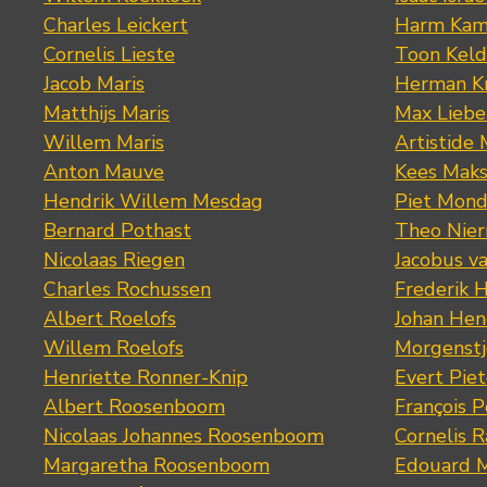
Charles Leickert
Harm Kam
Cornelis Lieste
Toon Keld
Jacob Maris
Herman K
Matthijs Maris
Max Lieb
Willem Maris
Artistide 
Anton Mauve
Kees Mak
Hendrik Willem Mesdag
Piet Mond
Bernard Pothast
Theo Nier
Nicolaas Riegen
Jacobus v
Charles Rochussen
Frederik 
Albert Roelofs
Johan Hen
Willem Roelofs
Morgenst
Henriette Ronner-Knip
Evert Piet
Albert Roosenboom
François 
Nicolaas Johannes Roosenboom
Cornelis 
Margaretha Roosenboom
Edouard M