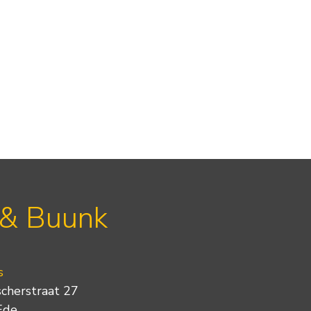
 & Buunk
s
scherstraat 27
Ede