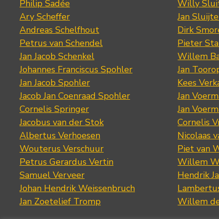
Philip Sadée
Willy Slui
Ary Scheffer
Jan Sluijte
Andreas Schelfhout
Dirk Smo
Petrus van Schendel
Pieter St
Jan Jacob Schenkel
Willem Ba
Johannes Franciscus Spohler
Jan Tooro
Jan Jacob Spohler
Kees Verk
Jacob Jan Coenraad Spohler
Jan Voerma
Cornelis Springer
Jan Voerma
Jacobus van der Stok
Cornelis 
Albertus Verhoesen
Nicolaas 
Wouterus Verschuur
Piet van 
Petrus Gerardus Vertin
Willem W
Samuel Verveer
Hendrik J
Johan Hendrik Weissenbruch
Lambertus
Jan Zoetelief Tromp
Willem d