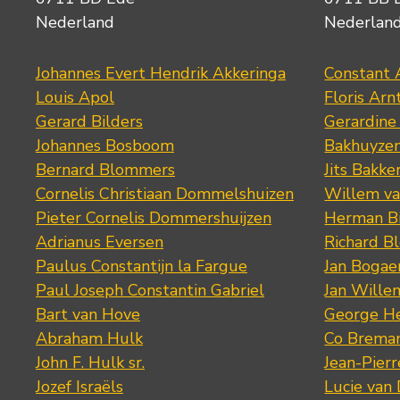
Nederland
Nederlan
Johannes Evert Hendrik Akkeringa
Constant 
Louis Apol
Floris Arn
Gerard Bilders
Gerardine
Johannes Bosboom
Bakhuyze
Bernard Blommers
Jits Bakke
Cornelis Christiaan Dommelshuizen
Willem va
Pieter Cornelis Dommershuijzen
Herman Bi
Adrianus Eversen
Richard B
Paulus Constantijn la Fargue
Jan Bogae
Paul Joseph Constantin Gabriel
Jan Wille
Bart van Hove
George He
Abraham Hulk
Co Brema
John F. Hulk sr.
Jean-Pier
Jozef Israëls
Lucie van 