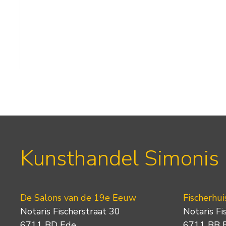
Kunsthandel Simonis
De Salons van de 19e Eeuw
Fischerhui
Notaris Fischerstraat 30
Notaris Fi
6711 BD Ede
6711 BB 