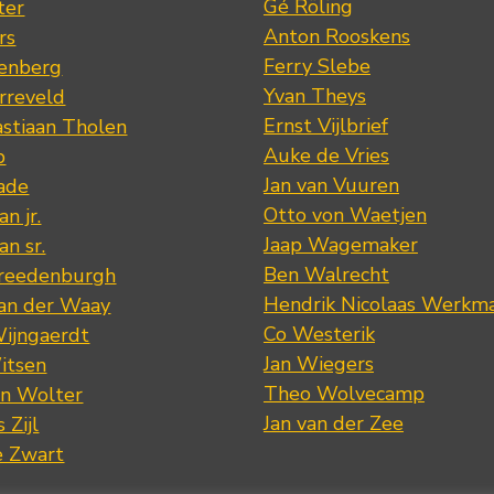
Gé Röling
ter
Anton Rooskens
rs
Ferry Slebe
renberg
Yvan Theys
arreveld
Ernst Vijlbrief
stiaan Tholen
Auke de Vries
p
Jan van Vuuren
ade
Otto von Waetjen
n jr.
Jaap Wagemaker
n sr.
Ben Walrecht
Vreedenburgh
Hendrik Nicolaas Werkm
van der Waay
Co Westerik
Wijngaerdt
Jan Wiegers
itsen
Theo Wolvecamp
an Wolter
Jan van der Zee
 Zijl
e Zwart