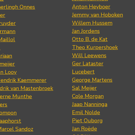
Anton Heyboer
erlingh Onnes
Jemmy van Hoboken
er
Willem Hussem
ruyder
Jan Jordens
ermann
Otto B. de Kat
Maillol
Theo Kurpershoek
s
Will Leewens
riaan
Ger Lataster
meijer
Lucebert
an Looy
George Martens
Hendrik Kaemmerer
Sal Meijer
drik van Mastenbroek
Cole Morgan
jerne Munthe
Jaap Nanninga
ers
Emil Nolde
Pompon
Piet Ouborg
Raaphorst
Jan Roëde
arcel Sandoz