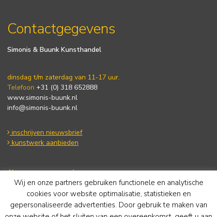
Contactgegevens
Simonis & Buunk Kunsthandel
dinsdag t/m zaterdag van 11-17 uur.
Telefoon
+31 (0) 318 652888
www.simonis-buunk.nl
info@simonis-buunk.nl
inschrijven nieuwsbrief
kunstwerk aanbieden
Algemene voorwaarden
Wij en onze partners gebruiken functionele en analytische
Privacy statement
Cookie Policy
cookies voor website optimalisatie, statistieken en
Disclaimer
gepersonaliseerde advertenties. Door gebruik te maken van
onze website of het sluiten van een overeenkomst, geeft u aan