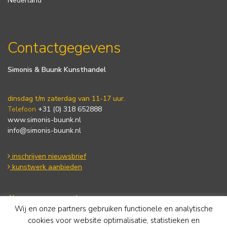
Nederland
Contactgegevens
Simonis & Buunk Kunsthandel
dinsdag t/m zaterdag van 11-17 uur.
Telefoon
+31 (0) 318 652888
www.simonis-buunk.nl
info@simonis-buunk.nl
inschrijven nieuwsbrief
kunstwerk aanbieden
Algemene voorwaarden
Wij en onze partners gebruiken functionele en analytische
Privacy statement
Cookie Policy
cookies voor website optimalisatie, statistieken en