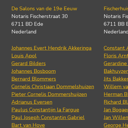
De Salons van de 19e Eeuw
Fischerhui
Notaris Fischerstraat 30
Notaris Fi
6711 BD Ede
6711 BB 
Nederland
Nederlan
Johannes Evert Hendrik Akkeringa
Constant 
Louis Apol
Floris Arn
Gerard Bilders
Gerardine
Johannes Bosboom
Bakhuyze
Bernard Blommers
Jits Bakke
Cornelis Christiaan Dommelshuizen
Willem va
Pieter Cornelis Dommershuijzen
Herman Bi
Adrianus Eversen
Richard B
Paulus Constantijn la Fargue
Jan Bogae
Paul Joseph Constantin Gabriel
Jan Wille
Bart van Hove
George He