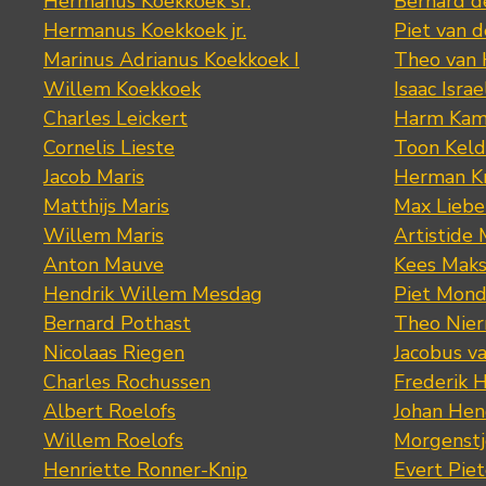
Hermanus Koekkoek sr.
Bernard 
Hermanus Koekkoek jr.
Piet van 
Marinus Adrianus Koekkoek I
Theo van
Willem Koekkoek
Isaac Israe
Charles Leickert
Harm Kam
Cornelis Lieste
Toon Keld
Jacob Maris
Herman K
Matthijs Maris
Max Lieb
Willem Maris
Artistide 
Anton Mauve
Kees Mak
Hendrik Willem Mesdag
Piet Mond
Bernard Pothast
Theo Nier
Nicolaas Riegen
Jacobus v
Charles Rochussen
Frederik 
Albert Roelofs
Johan Hen
Willem Roelofs
Morgenst
Henriette Ronner-Knip
Evert Piet