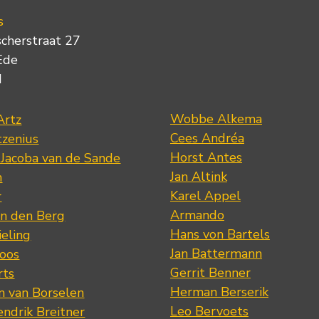
s
scherstraat 27
Ede
d
Wobbe Alkema
Artz
Cees Andréa
tzenius
Horst Antes
 Jacoba van de Sande
Jan Altink
n
Karel Appel
r
Armando
n den Berg
Hans von Bartels
eling
Jan Battermann
loos
Gerrit Benner
rts
Herman Berserik
m van Borselen
Leo Bervoets
ndrik Breitner