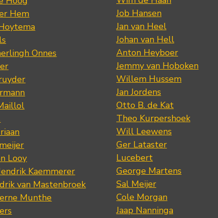
de Hoog
Job Hansen
der Hem
Jan van Heel
 Hoytema
Johan van Hell
ls
Anton Heyboer
erlingh Onnes
Jemmy van Hoboken
er
Willem Hussem
ruyder
Jan Jordens
ermann
Otto B. de Kat
Maillol
Theo Kurpershoek
s
Will Leewens
riaan
Ger Lataster
meijer
Lucebert
an Looy
George Martens
Hendrik Kaemmerer
Sal Meijer
drik van Mastenbroek
Cole Morgan
jerne Munthe
Jaap Nanninga
ers