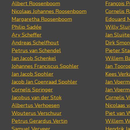
Albert Roosenboom
François 
Nicolaas Johannes Roosenboom
Cornelis 
Margaretha Roosenboom
Edouard M
Philip Sadée
Willy Slui
Ary Scheffer
Jan Sluijte
Andreas Schelfhout
Dirk Smo
Petrus van Schendel
Pieter St
Jan Jacob Schenkel
Willem Ba
Johannes Franciscus Spohler
Jan Tooro
Jan Jacob Spohler
Kees Verk
Jacob Jan Coenraad Spohler
Jan Voerma
Cornelis Springer
Jan Voerma
Jacobus van der Stok
Cornelis 
Albertus Verhoesen
Nicolaas 
Wouterus Verschuur
Piet van 
Petrus Gerardus Vertin
Willem W
Samuel Verveer
Hendrik J