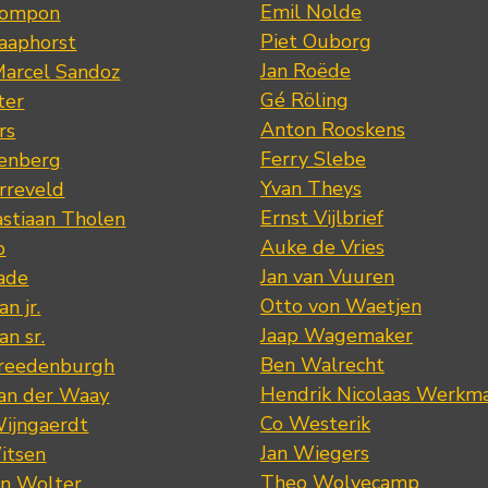
Emil Nolde
Pompon
Piet Ouborg
Raaphorst
Jan Roëde
arcel Sandoz
Gé Röling
ter
Anton Rooskens
rs
Ferry Slebe
renberg
Yvan Theys
arreveld
Ernst Vijlbrief
stiaan Tholen
Auke de Vries
p
Jan van Vuuren
ade
Otto von Waetjen
n jr.
Jaap Wagemaker
n sr.
Ben Walrecht
Vreedenburgh
Hendrik Nicolaas Werkm
van der Waay
Co Westerik
Wijngaerdt
Jan Wiegers
itsen
Theo Wolvecamp
an Wolter