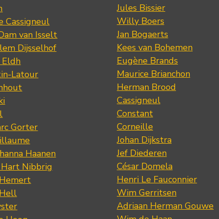
Jules Bissier
n
Willy Boers
re Cassigneul
Jan Bogaerts
Dam van Isselt
Kees van Bohemen
lem Dijsselhof
Eugène Brands
n Eldh
Maurice Brianchon
tin-Latour
Herman Brood
nhout
Cassigneul
ki
Constant
l
Corneille
rc Gorter
Johan Dijkstra
illaume
Jef Diederen
ohanna Haanen
César Domela
 Hart Nibbrig
Henri Le Fauconnier
 Hemert
Wim Gerritsen
 Hell
Adriaan Herman Gouwe
ster
Wim de Haan