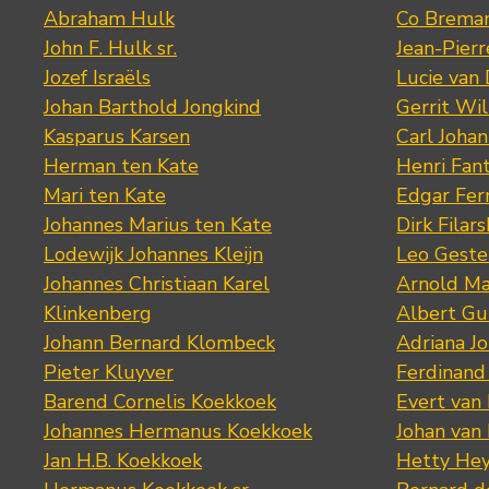
Abraham Hulk
Co Brema
John F. Hulk sr.
Jean-Pier
Jozef Israëls
Lucie van 
Johan Barthold Jongkind
Gerrit Wil
Kasparus Karsen
Carl Joha
Herman ten Kate
Henri Fan
Mari ten Kate
Edgar Fer
Johannes Marius ten Kate
Dirk Filars
Lodewijk Johannes Kleijn
Leo Geste
Johannes Christiaan Karel
Arnold Ma
Klinkenberg
Albert Gu
Johann Bernard Klombeck
Adriana J
Pieter Kluyver
Ferdinand
Barend Cornelis Koekkoek
Evert van
Johannes Hermanus Koekkoek
Johan van
Jan H.B. Koekkoek
Hetty Hey