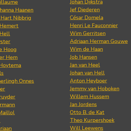
Johan Dijkstra
illaume
Jef Diederen
ohanna Haanen
César Domela
 Hart Nibbrig
Henri Le Fauconnier
 Hemert
Wim Gerritsen
 Hell
Adriaan Herman Gouwe
ster
Wim de Haan
de Hoog
Job Hansen
der Hem
Jan van Heel
 Hoytema
Johan van Hell
ls
Anton Heyboer
erlingh Onnes
Jemmy van Hoboken
er
Willem Hussem
ruyder
Jan Jordens
ermann
Otto B. de Kat
Maillol
Theo Kurpershoek
s
Will Leewens
riaan