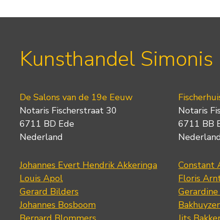
Kunsthandel Simonis
De Salons van de 19e Eeuw
Fischerhui
Notaris Fischerstraat 30
Notaris Fi
6711 BD Ede
6711 BB 
Nederland
Nederlan
Johannes Evert Hendrik Akkeringa
Constant 
Louis Apol
Floris Arn
Gerard Bilders
Gerardine
Johannes Bosboom
Bakhuyze
Bernard Blommers
Jits Bakke