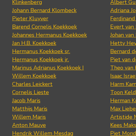
Klinkenberg
Albert Gu
Johann Bernard Klombeck
Adriana J
Pieter Kluyver
Ferdinand
Barend Cornelis Koekkoek
Evert van
Johannes Hermanus Koekkoek
Johan van
Jan H.B. Koekkoek
Hetty Hey
Hermanus Koekkoek sr.
Bernard 
Hermanus Koekkoek jr.
Piet van 
Marinus Adrianus Koekkoek I
Theo van
Willem Koekkoek
Isaac Israe
Charles Leickert
Harm Kam
Cornelis Lieste
Toon Keld
Jacob Maris
Herman K
Matthijs Maris
Max Lieb
Willem Maris
Artistide 
Anton Mauve
Kees Mak
Hendrik Willem Mesdag
Piet Mond