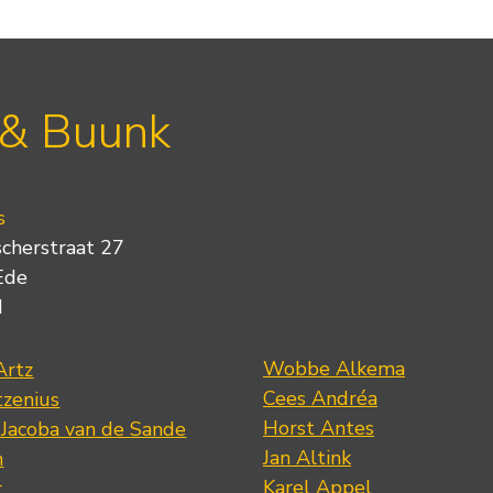
 & Buunk
s
scherstraat 27
Ede
d
Wobbe Alkema
Artz
Cees Andréa
tzenius
Horst Antes
 Jacoba van de Sande
Jan Altink
n
Karel Appel
r