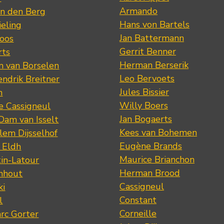
Armando
n den Berg
Hans von Bartels
eling
Jan Battermann
loos
Gerrit Benner
rts
Herman Berserik
m van Borselen
Leo Bervoets
ndrik Breitner
Jules Bissier
n
Willy Boers
re Cassigneul
Jan Bogaerts
Dam van Isselt
Kees van Bohemen
lem Dijsselhof
Eugène Brands
n Eldh
Maurice Brianchon
tin-Latour
Herman Brood
nhout
Cassigneul
ki
Constant
l
Corneille
rc Gorter