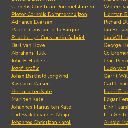
Cornelis Christiaan Dommelshuizen
Willem va
Pieter Cornelis Dommershuijzen
Herman Bi
Adrianus Eversen
Richard B
Paulus Constantijn la Fargue
Jan Bogae
Paul Joseph Constantin Gabriel
Jan Wille
Bart van Hove
George He
Abraham Hulk
Co Brema
John F. Hulk sr.
Jean-Pier
Jozef Israëls
Lucie van 
Johan Barthold Jongkind
Gerrit Wil
Kasparus Karsen
Carl Joha
Herman ten Kate
Henri Fan
Mari ten Kate
Edgar Fer
Johannes Marius ten Kate
Dirk Filars
Lodewijk Johannes Kleijn
Leo Geste
Johannes Christiaan Karel
Arnold Ma