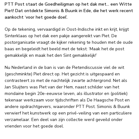
PTT Post staat de Goedheiligman op het dak met… een Witte
Piet! Dat ontdekte Simonis & Buunk in Ede, die het werk recent
aankocht ‘voor het goede doel’.
Op de tekening, vervaardigd in Oost-Indische inkt en krijt, krijgt
Sinterklaas op het dak een pakje aangereikt van Piet. De
postorganisatie vraagt de kijker rekening te houden met de oude
baas en begeleidt het beeld met de tekst: ‘Maak het de post
gemakkelijk en maak het den Sint gemakkelijk!’
Nu Nederland in de ban is van de Pietendiscussie viel de wit
(geschminkte) Piet direct op. Het gezicht is uitgespaard en
contrasteert zo met de nachtelijk zwarte achtergrond. Net als
Jan Sluijters was Piet van der Hem, naast schilder van het
mondaine begin 20e-eeuwse leven, als illustrator en (politiek)
tekenaar werkzaam voor tijdschriften als De Haagsche Post en
andere opdrachtgevers, waaronder PTT Post. Simonis & Buunk
verwierf het kunstwerk op een privé-veiling van een particuliere
verzamelaar. Een deel van zijn collectie werd geveild onder
vrienden voor het goede doel.