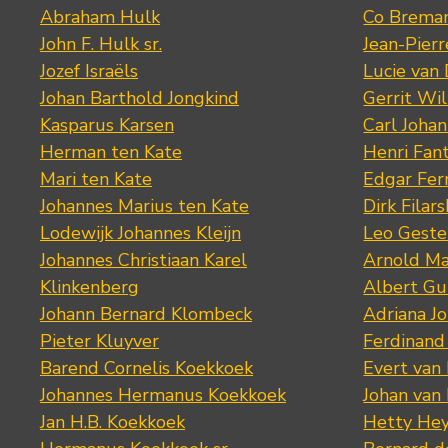
Abraham Hulk
Co Brema
John F. Hulk sr.
Jean-Pier
Jozef Israëls
Lucie van 
Johan Barthold Jongkind
Gerrit Wil
Kasparus Karsen
Carl Joha
Herman ten Kate
Henri Fan
Mari ten Kate
Edgar Fer
Johannes Marius ten Kate
Dirk Filars
Lodewijk Johannes Kleijn
Leo Geste
Johannes Christiaan Karel
Arnold Ma
Klinkenberg
Albert Gu
Johann Bernard Klombeck
Adriana J
Pieter Kluyver
Ferdinand
Barend Cornelis Koekkoek
Evert van
Johannes Hermanus Koekkoek
Johan van
Jan H.B. Koekkoek
Hetty Hey