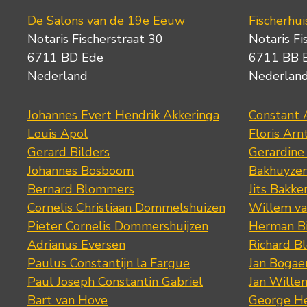
De Salons van de 19e Eeuw
Fischerhui
Notaris Fischerstraat 30
Notaris Fi
6711 BD Ede
6711 BB 
Nederland
Nederlan
Johannes Evert Hendrik Akkeringa
Constant 
Louis Apol
Floris Arn
Gerard Bilders
Gerardine
Johannes Bosboom
Bakhuyze
Bernard Blommers
Jits Bakke
Cornelis Christiaan Dommelshuizen
Willem va
Pieter Cornelis Dommershuijzen
Herman Bi
Adrianus Eversen
Richard B
Paulus Constantijn la Fargue
Jan Bogae
Paul Joseph Constantin Gabriel
Jan Wille
Bart van Hove
George He