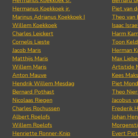
Hermanus Koekkoek sr.
Bernard 
Hermanus Koekkoek jr.
Piet van 
Marinus Adrianus Koekkoek I
Theo van
Willem Koekkoek
Isaac Israe
Charles Leickert
Harm Kam
Cornelis Lieste
Toon Keld
Jacob Maris
Herman K
Matthijs Maris
Max Lieb
Willem Maris
Artistide 
Anton Mauve
Kees Mak
Hendrik Willem Mesdag
Piet Mond
Bernard Pothast
Theo Nier
Nicolaas Riegen
Jacobus v
Charles Rochussen
Frederik 
Albert Roelofs
Johan Hen
Willem Roelofs
Morgenst
Henriette Ronner-Knip
Evert Piet