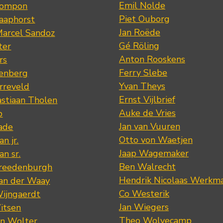
Emil Nolde
Pompon
Piet Ouborg
Raaphorst
Jan Roëde
arcel Sandoz
Gé Röling
ter
Anton Rooskens
rs
Ferry Slebe
renberg
Yvan Theys
arreveld
Ernst Vijlbrief
stiaan Tholen
Auke de Vries
p
Jan van Vuuren
ade
Otto von Waetjen
n jr.
Jaap Wagemaker
n sr.
Ben Walrecht
Vreedenburgh
Hendrik Nicolaas Werkm
van der Waay
Co Westerik
Wijngaerdt
Jan Wiegers
itsen
Theo Wolvecamp
an Wolter