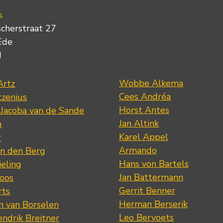
s
scherstraat 27
Ede
d
Wobbe Alkema
Artz
Cees Andréa
tzenius
Horst Antes
 Jacoba van de Sande
Jan Altink
n
Karel Appel
r
Armando
n den Berg
Hans von Bartels
eling
Jan Battermann
loos
Gerrit Benner
rts
Herman Berserik
m van Borselen
Leo Bervoets
ndrik Breitner