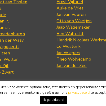
Ernst Vijlbrief
stiaan Tholen
Auke de Vries
p
Jan van Vuuren
ade
Otto von Waetjen
n jr.
Jaap Wagemaker
n sr.
Ben Walrecht
Vreedenburgh
Hendrik Nicolaas Werkm
van der Waay
Co Westerik
Wijngaerdt
Jan Wiegers
itsen
Theo Wolvecamp
an Wolter
Jan van der Zee
 Zijl
e Zwart
okies voor website optimalisatie, statistieken en gepersonaliseerd
ten van een overeenkomst, geeft u aan ons
privacybeleid
te accept
Ik ga akkoord