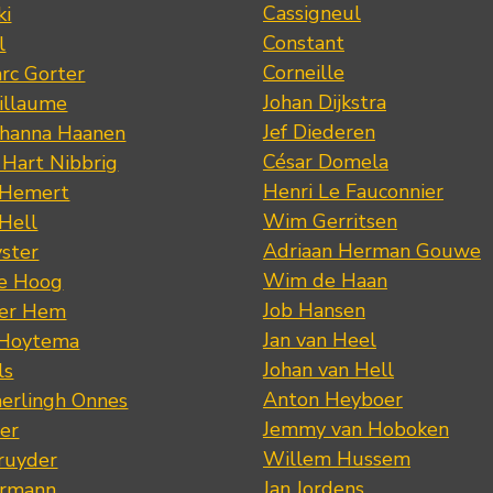
Cassigneul
ki
Constant
l
Corneille
rc Gorter
Johan Dijkstra
illaume
Jef Diederen
ohanna Haanen
César Domela
 Hart Nibbrig
Henri Le Fauconnier
 Hemert
Wim Gerritsen
 Hell
Adriaan Herman Gouwe
ster
Wim de Haan
de Hoog
Job Hansen
der Hem
Jan van Heel
 Hoytema
Johan van Hell
ls
Anton Heyboer
erlingh Onnes
Jemmy van Hoboken
er
Willem Hussem
ruyder
Jan Jordens
ermann