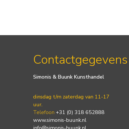
Contactgegevens
Simonis & Buunk Kunsthandel
dinsdag t/m zaterdag van 11-17
uur.
Telefoon
+31 (0) 318 652888
www.simonis-buunk.nl
info@simonis-buunk.nl