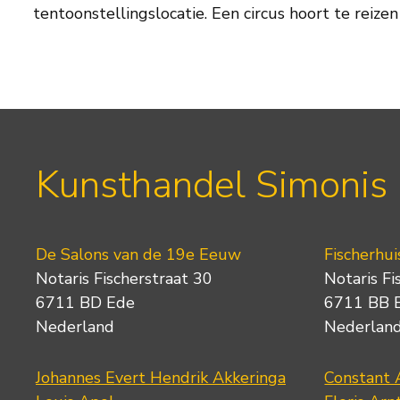
tentoonstellingslocatie. Een circus hoort te reizen
Kunsthandel Simonis
De Salons van de 19e Eeuw
Fischerhui
Notaris Fischerstraat 30
Notaris Fi
6711 BD Ede
6711 BB 
Nederland
Nederlan
Johannes Evert Hendrik Akkeringa
Constant 