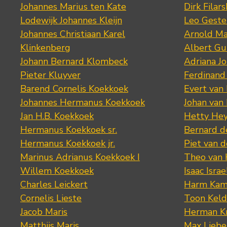
Johannes Marius ten Kate
Dirk Filars
Lodewijk Johannes Kleijn
Leo Geste
Johannes Christiaan Karel
Arnold Ma
Klinkenberg
Albert Gu
Johann Bernard Klombeck
Adriana J
Pieter Kluyver
Ferdinand
Barend Cornelis Koekkoek
Evert van
Johannes Hermanus Koekkoek
Johan van
Jan H.B. Koekkoek
Hetty Hey
Hermanus Koekkoek sr.
Bernard 
Hermanus Koekkoek jr.
Piet van 
Marinus Adrianus Koekkoek I
Theo van
Willem Koekkoek
Isaac Israe
Charles Leickert
Harm Kam
Cornelis Lieste
Toon Keld
Jacob Maris
Herman K
Matthijs Maris
Max Lieb