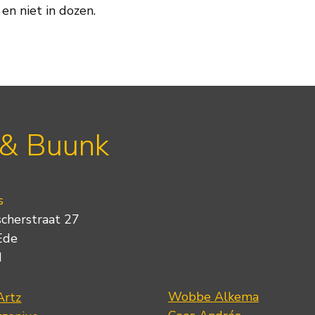
 en niet in dozen.
 & Buunk
s
scherstraat 27
Ede
d
Wobbe Alkema
Artz