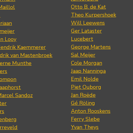
Otto B. de Kat
Maillol
Theo Kurpershoek
s
Will Leewens
riaan
Ger Lataster
meijer
Lucebert
an Looy
George Martens
Hendrik Kaemmerer
Sal Meijer
drik van Mastenbroek
Cole Morgan
jerne Munthe
Jaap Nanninga
ers
Emil Nolde
Pompon
Piet Ouborg
Raaphorst
Jan Roëde
arcel Sandoz
Gé Röling
ter
Anton Rooskens
rs
Ferry Slebe
renberg
Yvan Theys
arreveld