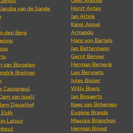
Cees Andréa
tzenius
Horst Antes
 Jacoba van de Sande
Jan Altink
n
Karel Appel
r
Armando
n den Berg
Hans von Bartels
eling
Jan Battermann
loos
Gerrit Benner
rts
Herman Berserik
m van Borselen
Leo Bervoets
ndrik Breitner
Jules Bissier
n
Willy Boers
re Cassigneul
Jan Bogaerts
Dam van Isselt
Kees van Bohemen
lem Dijsselhof
Eugène Brands
n Eldh
Maurice Brianchon
tin-Latour
Herman Brood
nhout