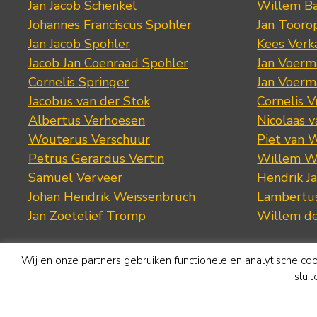
Jan Jacob Schenkel
Willem Ba
Johannes Franciscus Spohler
Jan Tooro
Jan Jacob Spohler
Kees Verk
Jacob Jan Coenraad Spohler
Jan Voerma
Cornelis Springer
Jan Voerma
Jacobus van der Stok
Cornelis 
Albertus Verhoesen
Nicolaas 
Wouterus Verschuur
Piet van 
Petrus Gerardus Vertin
Willem W
Samuel Verveer
Hendrik J
Johan Hendrik Weissenbruch
Lambertus
Jan Zoetelief Tromp
Willem d
Wij en onze partners gebruiken functionele en analytische co
slui