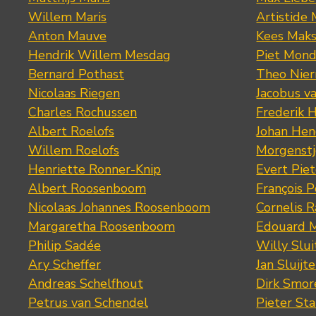
Willem Maris
Artistide 
Anton Mauve
Kees Mak
Hendrik Willem Mesdag
Piet Mond
Bernard Pothast
Theo Nier
Nicolaas Riegen
Jacobus v
Charles Rochussen
Frederik 
Albert Roelofs
Johan Hen
Willem Roelofs
Morgenst
Henriette Ronner-Knip
Evert Piet
Albert Roosenboom
François 
Nicolaas Johannes Roosenboom
Cornelis 
Margaretha Roosenboom
Edouard M
Philip Sadée
Willy Slui
Ary Scheffer
Jan Sluijte
Andreas Schelfhout
Dirk Smo
Petrus van Schendel
Pieter St