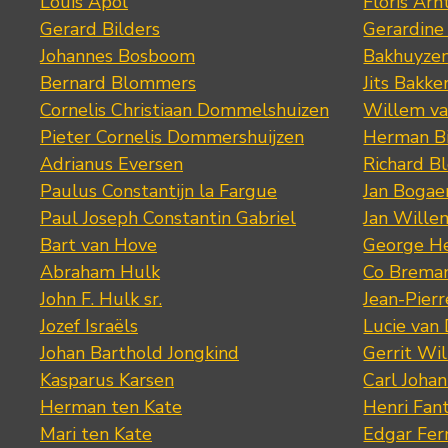
Louis Apol
Floris Arn
Gerard Bilders
Gerardine
Johannes Bosboom
Bakhuyze
Bernard Blommers
Jits Bakke
Cornelis Christiaan Dommelshuizen
Willem va
Pieter Cornelis Dommershuijzen
Herman Bi
Adrianus Eversen
Richard B
Paulus Constantijn la Fargue
Jan Bogae
Paul Joseph Constantin Gabriel
Jan Wille
Bart van Hove
George He
Abraham Hulk
Co Brema
John F. Hulk sr.
Jean-Pier
Jozef Israëls
Lucie van 
Johan Barthold Jongkind
Gerrit Wil
Kasparus Karsen
Carl Joha
Herman ten Kate
Henri Fan
Mari ten Kate
Edgar Fer