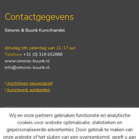
Contactgegevens
Simonis & Buunk Kunsthandel
dinsdag t/m zaterdag van 11-17 uur.
Telefoon
+31 (0) 318 652888
www.simonis-buunk.nl
info@simonis-buunk.nl
inschrijven nieuwsbrief
kunstwerk aanbieden
Algemene voorwaarden
Wij en onze partners gebruiken functionele en analytische
Privacy statement
Cookie Policy
cookies voor website optimalisatie, statistieken en
Disclaimer
gepersonaliseerde advertenties. Door gebruik te maken van
onze website of het sluiten van een overeenkomst, geeft u aan