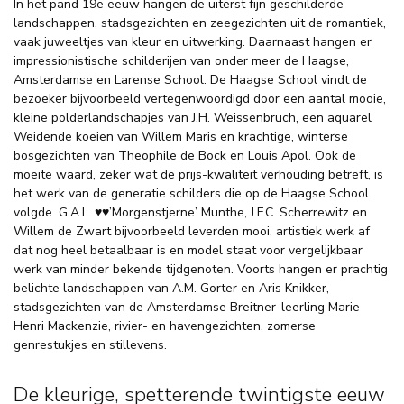
In het pand 19e eeuw hangen de uiterst fijn geschilderde
landschappen, stadsgezichten en zeegezichten uit de romantiek,
vaak juweeltjes van kleur en uitwerking. Daarnaast hangen er
impressionistische schilderijen van onder meer de Haagse,
Amsterdamse en Larense School. De Haagse School vindt de
bezoeker bijvoorbeeld vertegenwoordigd door een aantal mooie,
kleine polderlandschapjes van J.H. Weissenbruch, een aquarel
Weidende koeien van Willem Maris en krachtige, winterse
bosgezichten van Theophile de Bock en Louis Apol. Ook de
moeite waard, zeker wat de prijs-kwaliteit verhouding betreft, is
het werk van de generatie schilders die op de Haagse School
volgde. G.A.L. ♥♥’Morgenstjerne’ Munthe, J.F.C. Scherrewitz en
Willem de Zwart bijvoorbeeld leverden mooi, artistiek werk af
dat nog heel betaalbaar is en model staat voor vergelijkbaar
werk van minder bekende tijdgenoten. Voorts hangen er prachtig
belichte landschappen van A.M. Gorter en Aris Knikker,
stadsgezichten van de Amsterdamse Breitner-leerling Marie
Henri Mackenzie, rivier- en havengezichten, zomerse
genrestukjes en stillevens.
De kleurige, spetterende twintigste eeuw