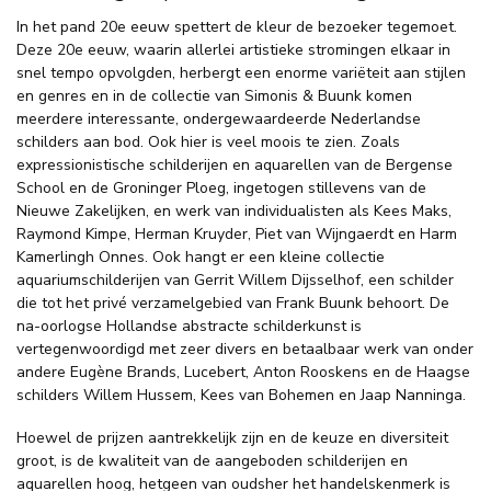
In het pand 20e eeuw spettert de kleur de bezoeker tegemoet.
Deze 20e eeuw, waarin allerlei artistieke stromingen elkaar in
snel tempo opvolgden, herbergt een enorme variëteit aan stijlen
en genres en in de collectie van Simonis & Buunk komen
meerdere interessante, ondergewaardeerde Nederlandse
schilders aan bod. Ook hier is veel moois te zien. Zoals
expressionistische schilderijen en aquarellen van de Bergense
School en de Groninger Ploeg, ingetogen stillevens van de
Nieuwe Zakelijken, en werk van individualisten als Kees Maks,
Raymond Kimpe, Herman Kruyder, Piet van Wijngaerdt en Harm
Kamerlingh Onnes. Ook hangt er een kleine collectie
aquariumschilderijen van Gerrit Willem Dijsselhof, een schilder
die tot het privé verzamelgebied van Frank Buunk behoort. De
na-oorlogse Hollandse abstracte schilderkunst is
vertegenwoordigd met zeer divers en betaalbaar werk van onder
andere Eugène Brands, Lucebert, Anton Rooskens en de Haagse
schilders Willem Hussem, Kees van Bohemen en Jaap Nanninga.
Hoewel de prijzen aantrekkelijk zijn en de keuze en diversiteit
groot, is de kwaliteit van de aangeboden schilderijen en
aquarellen hoog, hetgeen van oudsher het handelskenmerk is