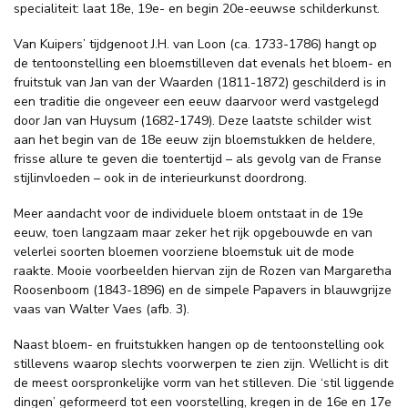
specialiteit: laat 18e, 19e- en begin 20e-eeuwse schilderkunst.
Van Kuipers’ tijdgenoot J.H. van Loon (ca. 1733-1786) hangt op
de tentoonstelling een bloemstilleven dat evenals het bloem- en
fruitstuk van Jan van der Waarden (1811-1872) geschilderd is in
een traditie die ongeveer een eeuw daarvoor werd vastgelegd
door Jan van Huysum (1682-1749). Deze laatste schilder wist
aan het begin van de 18e eeuw zijn bloemstukken de heldere,
frisse allure te geven die toentertijd – als gevolg van de Franse
stijlinvloeden – ook in de interieurkunst doordrong.
Meer aandacht voor de individuele bloem ontstaat in de 19e
eeuw, toen langzaam maar zeker het rijk opgebouwde en van
velerlei soorten bloemen voorziene bloemstuk uit de mode
raakte. Mooie voorbeelden hiervan zijn de Rozen van Margaretha
Roosenboom (1843-1896) en de simpele Papavers in blauwgrijze
vaas van Walter Vaes (afb. 3).
Naast bloem- en fruitstukken hangen op de tentoonstelling ook
stillevens waarop slechts voorwerpen te zien zijn. Wellicht is dit
de meest oorspronkelijke vorm van het stilleven. Die ‘stil liggende
dingen’ geformeerd tot een voorstelling, kregen in de 16e en 17e