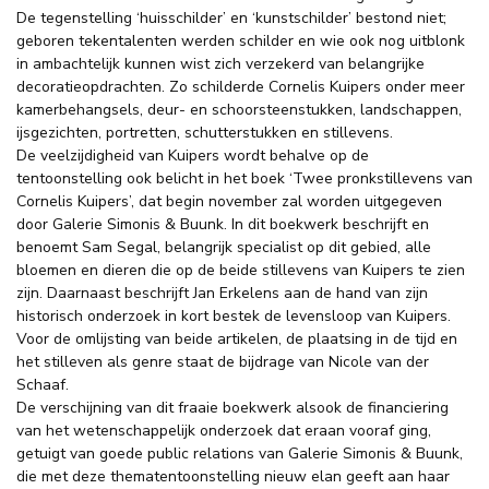
De tegenstelling ‘huisschilder’ en ‘kunstschilder’ bestond niet;
geboren tekentalenten werden schilder en wie ook nog uitblonk
in ambachtelijk kunnen wist zich verzekerd van belangrijke
decoratieopdrachten. Zo schilderde Cornelis Kuipers onder meer
kamerbehangsels, deur- en schoorsteenstukken, landschappen,
ijsgezichten, portretten, schutterstukken en stillevens.
De veelzijdigheid van Kuipers wordt behalve op de
tentoonstelling ook belicht in het boek ‘Twee pronkstillevens van
Cornelis Kuipers’, dat begin november zal worden uitgegeven
door Galerie Simonis & Buunk. In dit boekwerk beschrijft en
benoemt Sam Segal, belangrijk specialist op dit gebied, alle
bloemen en dieren die op de beide stillevens van Kuipers te zien
zijn. Daarnaast beschrijft Jan Erkelens aan de hand van zijn
historisch onderzoek in kort bestek de levensloop van Kuipers.
Voor de omlijsting van beide artikelen, de plaatsing in de tijd en
het stilleven als genre staat de bijdrage van Nicole van der
Schaaf.
De verschijning van dit fraaie boekwerk alsook de financiering
van het wetenschappelijk onderzoek dat eraan vooraf ging,
getuigt van goede public relations van Galerie Simonis & Buunk,
die met deze thematentoonstelling nieuw elan geeft aan haar