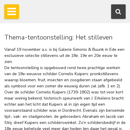
Thema-tentoonstelling: Het stilleven
Vanaf 19 november a.s. is bij Galerie Simonis & Buunk in Ede een
exclusieve selectie stillevens uit de 18e, 19e en 20e eeuw te
zien.
De tentoonstelling is opgebouwd rond twee prachtige werken
van de 18e-eeuwse schilder Cornelis Kuipers: pronkstillevens
waarop bloemen, fruit, insecten en zoogdieren staan afgebeeld
als symbool voor een zomer die eeuwig duren zal (afb. 1 en 2).
Over de schilder Cornelis Kuipers (1739-1802) was tot voor kort
maar weinig bekend; historisch speurwerk van J. Erkelens bracht
echter aan het licht dat Kuipers al in zijn eigen tijd een
vooraanstaand schilder was in Dordrecht. Evenals zijn beroemde
tijd-, vak- en stadgenoten, de gebroeders Abraham en Jacob van
Strij, dreef Kuipers een schilderswinkel. Zo’n schildersbedrijf in de
18e eeuw behelsde veel meer dan heden ten dage het geval is.