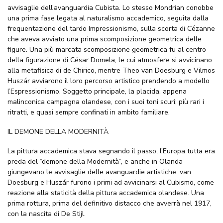
avvisaglie dell’avanguardia Cubista. Lo stesso Mondrian conobbe
una prima fase legata al naturalismo accademico, seguita dalla
frequentazione del tardo Impressionismo, sulla scorta di Cézanne
che aveva avviato una prima scomposizione geometrica delle
figure. Una più marcata scomposizione geometrica fu al centro
della figurazione di César Domela, le cui atmosfere si avvicinano
alla metafisica di de Chirico, mentre Theo van Doesburg e Vilmos
Huszár avviarono il loro percorso artistico prendendo a modello
l’Espressionismo. Soggetto principale, la placida, appena
malinconica campagna olandese, con i suoi toni scuri; più rari i
ritratti, e quasi sempre confinati in ambito familiare.
IL DEMONE DELLA MODERNITÀ
La pittura accademica stava segnando il passo, l’Europa tutta era
preda del “demone della Modernità”, e anche in Olanda
giungevano le avvisaglie delle avanguardie artistiche: van
Doesburg e Huszár furono i primi ad avvicinarsi al Cubismo, come
reazione alla staticità della pittura accademica olandese. Una
prima rottura, prima del definitivo distacco che avverrà nel 1917,
con la nascita di De Stijl.