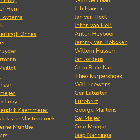
de Hoog
Job Hansen
der Hem
Jan van Heel
 Hoytema
Johan van Hell
ls
Anton Heyboer
erlingh Onnes
Jemmy van Hoboken
er
Willem Hussem
ruyder
Jan Jordens
ermann
Otto B. de Kat
Maillol
Theo Kurpershoek
s
Will Leewens
riaan
Ger Lataster
meijer
Lucebert
an Looy
George Martens
Hendrik Kaemmerer
Sal Meijer
drik van Mastenbroek
Cole Morgan
jerne Munthe
Jaap Nanninga
ers