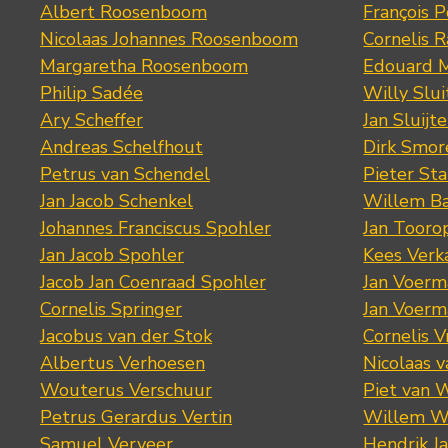
Albert Roosenboom
François 
Nicolaas Johannes Roosenboom
Cornelis 
Margaretha Roosenboom
Edouard M
Philip Sadée
Willy Slui
Ary Scheffer
Jan Sluijte
Andreas Schelfhout
Dirk Smo
Petrus van Schendel
Pieter St
Jan Jacob Schenkel
Willem Ba
Johannes Franciscus Spohler
Jan Tooro
Jan Jacob Spohler
Kees Verk
Jacob Jan Coenraad Spohler
Jan Voerma
Cornelis Springer
Jan Voerma
Jacobus van der Stok
Cornelis 
Albertus Verhoesen
Nicolaas 
Wouterus Verschuur
Piet van 
Petrus Gerardus Vertin
Willem W
Samuel Verveer
Hendrik J