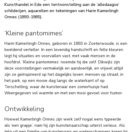
Kunsthandel in Ede een tentoonstelling aan de ‘alledaagse’
schilderijen, aquarellen en tekeningen van Harm Kamerlingh
Onnes (1893-1985).
‘Kleine pantomimes’
Harm Kamerlingh Onnes, geboren in 1893 in Zoeterwoude, is een
beeldend verteller. In een levendig handschrift en felle kleuren
legt hij situaties en voorvallen vast, met vaak mensen in de
hoofdrol. ‘Kleine pantomimes’ noemde hij die zelf. Dikwijls zijn
deze voorstellingen vermakelijk en aandoenlijk, en vrijwel altijd
zijn ze geïnspireerd op het dagelijks leven: mensen op straat, in
het park, op een mooie dag langs de waterkant of op
Terschelling, waar de kunstenaar een zomerhuisje had.
Weergegeven vol warmte en met een mooi gevoel voor humor.
Ontwikkeling
Hoewel Kamerlingh Onnes zijn werk zelf nogal eens typeerde
als ‘een grapje’, nam hij zijn kunstenaarschap uiterst serieus. Als
telg uit een familie van kunstenaars en wetenschappers kreeg hij