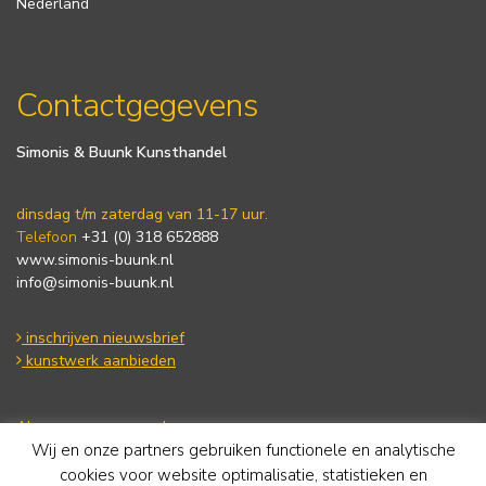
Nederland
Contactgegevens
Simonis & Buunk Kunsthandel
dinsdag t/m zaterdag van 11-17 uur.
Telefoon
+31 (0) 318 652888
www.simonis-buunk.nl
info@simonis-buunk.nl
inschrijven nieuwsbrief
kunstwerk aanbieden
Algemene voorwaarden
Wij en onze partners gebruiken functionele en analytische
Privacy statement
Cookie Policy
cookies voor website optimalisatie, statistieken en