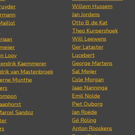
Willem Hussem
ruyder
Jan Jordens
ermann
Otto B. de Kat
Maillol
Theo Kurpershoek
s
Will Leewens
riaan
Ger Lataster
meijer
Lucebert
an Looy
George Martens
Hendrik Kaemmerer
Sal Meijer
drik van Mastenbroek
Cole Morgan
jerne Munthe
Jaap Nanninga
ers
Emil Nolde
Pompon
Piet Ouborg
Raaphorst
Jan Roëde
arcel Sandoz
Gé Röling
ter
Anton Rooskens
rs