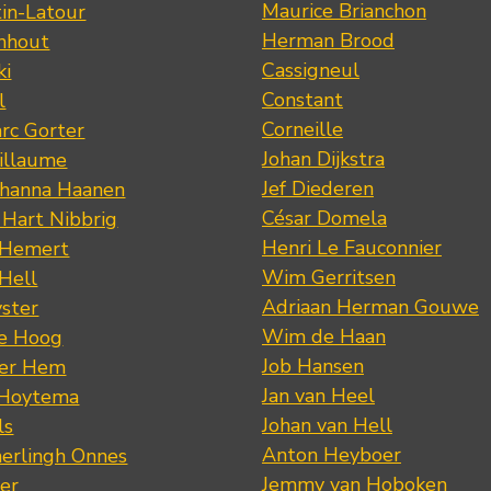
Maurice Brianchon
tin-Latour
Herman Brood
nhout
Cassigneul
ki
Constant
l
Corneille
rc Gorter
Johan Dijkstra
illaume
Jef Diederen
ohanna Haanen
César Domela
 Hart Nibbrig
Henri Le Fauconnier
 Hemert
Wim Gerritsen
 Hell
Adriaan Herman Gouwe
ster
Wim de Haan
de Hoog
Job Hansen
der Hem
Jan van Heel
 Hoytema
Johan van Hell
ls
Anton Heyboer
erlingh Onnes
Jemmy van Hoboken
er