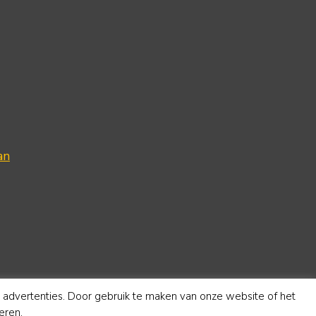
an
e advertenties. Door gebruik te maken van onze website of het
eren.