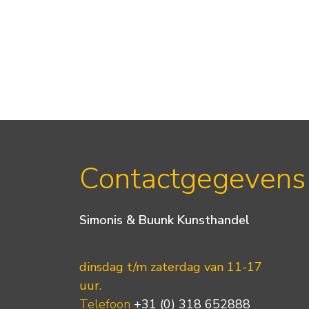
Contactgegevens
Simonis & Buunk Kunsthandel
dinsdag t/m zaterdag van 11-17
uur.
Telefoon
+31 (0) 318 652888