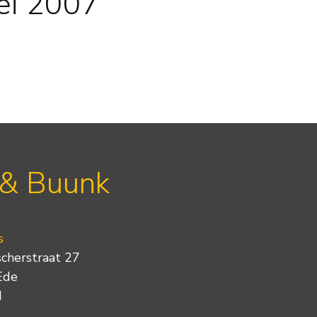
ei 2007
 & Buunk
s
scherstraat 27
Ede
d