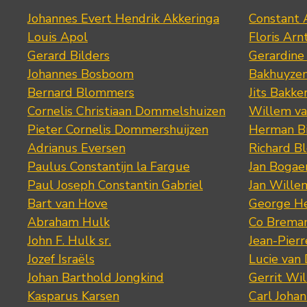
Johannes Evert Hendrik Akkeringa
Constant 
Louis Apol
Floris Arn
Gerard Bilders
Gerardine
Johannes Bosboom
Bakhuyze
Bernard Blommers
Jits Bakke
Cornelis Christiaan Dommelshuizen
Willem va
Pieter Cornelis Dommershuijzen
Herman Bi
Adrianus Eversen
Richard B
Paulus Constantijn la Fargue
Jan Bogae
Paul Joseph Constantin Gabriel
Jan Wille
Bart van Hove
George He
Abraham Hulk
Co Brema
John F. Hulk sr.
Jean-Pier
Jozef Israëls
Lucie van 
Johan Barthold Jongkind
Gerrit Wil
Kasparus Karsen
Carl Joha