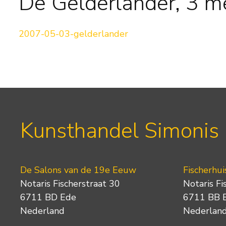
De Gelderlander, 3 m
2007-05-03-gelderlander
Kunsthandel Simonis
De Salons van de 19e Eeuw
Fischerhui
Notaris Fischerstraat 30
Notaris Fi
6711 BD Ede
6711 BB 
Nederland
Nederlan