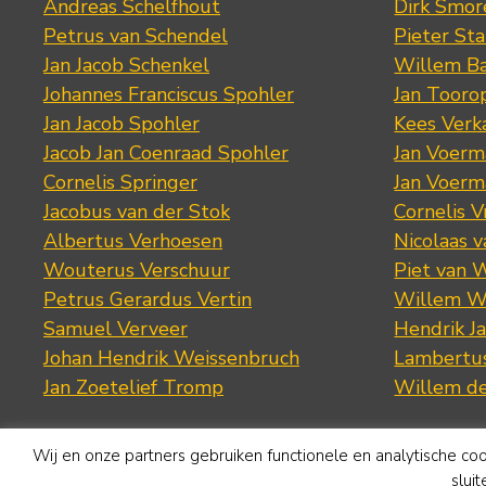
Andreas Schelfhout
Dirk Smo
Petrus van Schendel
Pieter St
Jan Jacob Schenkel
Willem Ba
Johannes Franciscus Spohler
Jan Tooro
Jan Jacob Spohler
Kees Verk
Jacob Jan Coenraad Spohler
Jan Voerma
Cornelis Springer
Jan Voerma
Jacobus van der Stok
Cornelis 
Albertus Verhoesen
Nicolaas 
Wouterus Verschuur
Piet van 
Petrus Gerardus Vertin
Willem W
Samuel Verveer
Hendrik J
Johan Hendrik Weissenbruch
Lambertus
Jan Zoetelief Tromp
Willem d
Wij en onze partners gebruiken functionele en analytische co
slui