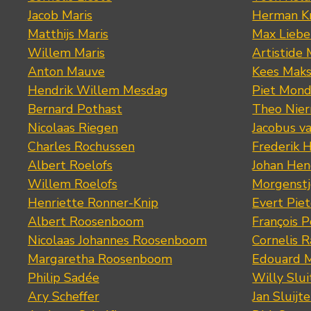
Jacob Maris
Herman K
Matthijs Maris
Max Lieb
Willem Maris
Artistide 
Anton Mauve
Kees Mak
Hendrik Willem Mesdag
Piet Mond
Bernard Pothast
Theo Nier
Nicolaas Riegen
Jacobus v
Charles Rochussen
Frederik 
Albert Roelofs
Johan Hen
Willem Roelofs
Morgenst
Henriette Ronner-Knip
Evert Piet
Albert Roosenboom
François 
Nicolaas Johannes Roosenboom
Cornelis 
Margaretha Roosenboom
Edouard M
Philip Sadée
Willy Slui
Ary Scheffer
Jan Sluijte