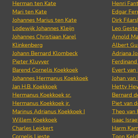
Herman ten Kate
Henri Fan
Mari ten Kate
Edgar Fer
Johannes Marius ten Kate
Dirk Filars
Lodewijk Johannes Kleijn
Leo Geste
Johannes Christiaan Karel
Arnold Ma
Klinkenberg
Albert Gu
Johann Bernard Klombeck
Adriana J
Pieter Kluyver
Ferdinand
Barend Cornelis Koekkoek
Evert van
Johannes Hermanus Koekkoek
Johan van
Jan H.B. Koekkoek
Hetty Hey
Hermanus Koekkoek sr.
Bernard 
Hermanus Koekkoek jr.
Piet van 
Marinus Adrianus Koekkoek I
Theo van
Willem Koekkoek
Isaac Israe
Charles Leickert
Harm Kam
Cornelis Lieste
Toon Keld