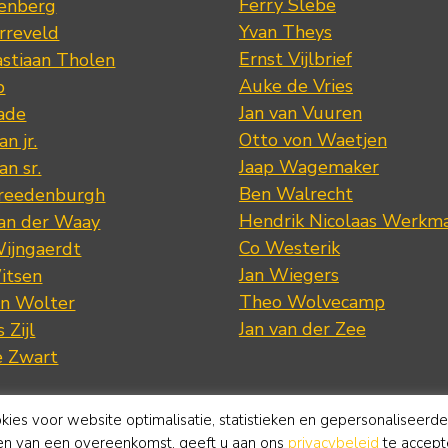
Ferry Slebe
renberg
Yvan Theys
arreveld
Ernst Vijlbrief
stiaan Tholen
Auke de Vries
p
Jan van Vuuren
ade
Otto von Waetjen
n jr.
Jaap Wagemaker
n sr.
Ben Walrecht
Vreedenburgh
Hendrik Nicolaas Werkm
van der Waay
Co Westerik
Wijngaerdt
Jan Wiegers
itsen
Theo Wolvecamp
an Wolter
Jan van der Zee
 Zijl
e Zwart
okies voor website optimalisatie, statistieken en gepersonaliseerd
ten van een overeenkomst, geeft u aan ons
privacybeleid
te accept