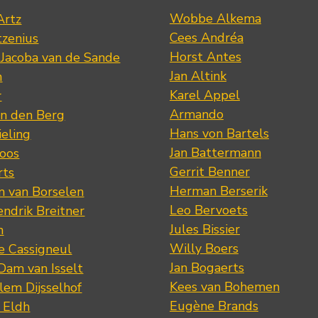
Wobbe Alkema
Artz
Cees Andréa
tzenius
Horst Antes
 Jacoba van de Sande
Jan Altink
n
Karel Appel
r
Armando
n den Berg
Hans von Bartels
eling
Jan Battermann
loos
Gerrit Benner
rts
Herman Berserik
m van Borselen
Leo Bervoets
ndrik Breitner
Jules Bissier
n
Willy Boers
re Cassigneul
Jan Bogaerts
Dam van Isselt
Kees van Bohemen
lem Dijsselhof
Eugène Brands
n Eldh