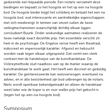
gedurende een bepaalde periode. Een notaris verzamelt deze
biedingen en bepaalt zo het hoogste en het op een na hoogste
bod. De hoogste bieder krijgt het schilderij en betaalt het een na
hoogste bod, wat interessante en aantrekkelijke eigenschappen
met zich meebrengt. In termen van omzet zullen de twee
veilingmechanismen waarschijnlijk dichtbij elkaar liggen,
concludeert Buunk. Onder wiskundige aannames realiseren de
twee namelijk exact dezelfde prijs. Het essentiële verschil zit
hem in de psychologie. De Engelse versie heeft een theatraal,
indiscreet en onpersoonlijk karakter. Afgunst en hebzucht
worden vaak tegen elkaar uitgespeeld. Dat vormt een sterk
contrast met de handelwijze van de kunsthandelaar. De
Vickreymethode sluit naadloos aan op de manier waarop de
kunsthandelaar te werk gaat. Het heeft een discreet en geduldig
karakter. De geïnteresseerde kan weloverwogen, eventueel na
advies, en in alle beslotenheid zijn bod uitbrengen bij de notaris.
Niets wordt openbaar bekendgemaakt en alleen de handelaar
weet later wie de koper is en voor welke prijs het gekocht is
(tegen het op-een-na-hoogste bod).
Symposium