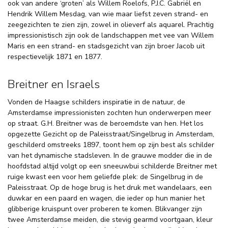
ook van andere ‘groten’ als Willem Roelofs, P.J.C. Gabriël en
Hendrik Willem Mesdag, van wie maar liefst zeven strand- en
zeegezichten te zien zijn, zowel in olieverf als aquarel. Prachtig
impressionistisch zijn ook de landschappen met vee van Willem
Maris en een strand- en stadsgezicht van zijn broer Jacob uit
respectievelijk 1871 en 1877.
Breitner en Israels
Vonden de Haagse schilders inspiratie in de natuur, de
Amsterdamse impressionisten zochten hun onderwerpen meer
op straat. G.H. Breitner was de beroemdste van hen. Het los
opgezette Gezicht op de Paleisstraat/Singelbrug in Amsterdam,
geschilderd omstreeks 1897, toont hem op zijn best als schilder
van het dynamische stadsleven. In de grauwe modder die in de
hoofdstad altijd volgt op een sneeuwbui schilderde Breitner met
ruige kwast een voor hem geliefde plek: de Singelbrug in de
Paleisstraat. Op de hoge brug is het druk met wandelaars, een
duwkar en een paard en wagen, die ieder op hun manier het
glibberige kruispunt over proberen te komen. Blikvanger zijn
twee Amsterdamse meiden, die stevig gearmd voortgaan, kleur