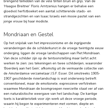
brengend temidden van de vele tinten bruin en grijs. Van de
‘Haagse Breitner’ Floris Arntzenius hangen er behalve een
gloedvol herfstboeket een aantal schitterende stads- en
strandgezichten en van Isaac Israels een mooie pastel van een
jonge vrouw bij haar modiste.
Mondriaan en Gestel
Op het snijvlak van het impressionisme en de ingrijpende
veranderingen die de schilderkunst in de vroege twintigste eeuw
onderging, liggen de vroege landschappen van Piet Mondriaan.
Van deze schilder zijn op de tentoonstelling maar liefst acht
werken te zien: zes tekeningen en twee schilderijen, waaronder
‘Boerderij aan het Gein’, afkomstig uit de vermaarde collectie van
de Amsterdamse verzamelaar J.S.F. Esser. Dit omstreeks 1905-
1907 geschilderde rivierlandschap is wat onderwerp betreft
conventioneel, maar de emotionele, expressieve verfstreken
waarmee Mondriaan de boomgroepen neerzette staat ver af van
een naturalistische weergave van het landschap. De kantige
toets is karakteristiek voor zijn werk uit deze vroege periode,
waarin hij begon te experimenteren met vormen, diepte en