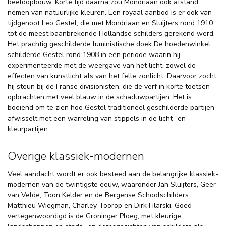
beeldopbouw. Korte tijd daarna zou Mondriaan ook afstand
nemen van natuurlijke kleuren. Een royaal aanbod is er ook van
tijdgenoot Leo Gestel, die met Mondriaan en Sluijters rond 1910
tot de meest baanbrekende Hollandse schilders gerekend werd.
Het prachtig geschilderde luministische doek De hoedenwinkel
schilderde Gestel rond 1908 in een periode waarin hij
experimenteerde met de weergave van het licht, zowel de
effecten van kunstlicht als van het felle zonlicht. Daarvoor zocht
hij steun bij de Franse divisionisten, die de verf in korte toetsen
opbrachten met veel blauw in de schaduwpartijen. Het is
boeiend om te zien hoe Gestel traditioneel geschilderde partijen
afwisselt met een warreling van stippels in de licht- en
kleurpartijen.
Overige klassiek-modernen
Veel aandacht wordt er ook besteed aan de belangrijke klassiek-
modernen van de twintigste eeuw, waaronder Jan Sluijters, Geer
van Velde, Toon Kelder en de Bergense Schoolschilders
Matthieu Wiegman, Charley Toorop en Dirk Filarski. Goed
vertegenwoordigd is de Groninger Ploeg, met kleurige