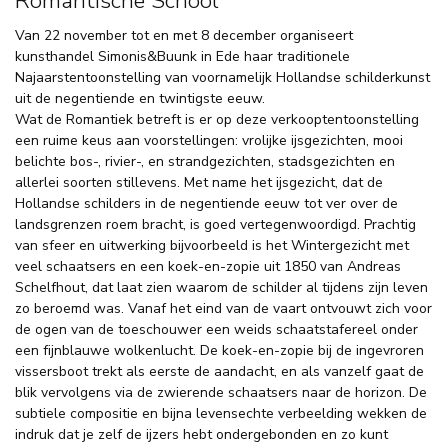
Romantische School
Van 22 november tot en met 8 december organiseert
kunsthandel Simonis&Buunk in Ede haar traditionele
Najaarstentoonstelling van voornamelijk Hollandse schilderkunst
uit de negentiende en twintigste eeuw.
Wat de Romantiek betreft is er op deze verkooptentoonstelling
een ruime keus aan voorstellingen: vrolijke ijsgezichten, mooi
belichte bos-, rivier-, en strandgezichten, stadsgezichten en
allerlei soorten stillevens. Met name het ijsgezicht, dat de
Hollandse schilders in de negentiende eeuw tot ver over de
landsgrenzen roem bracht, is goed vertegenwoordigd. Prachtig
van sfeer en uitwerking bijvoorbeeld is het Wintergezicht met
veel schaatsers en een koek-en-zopie uit 1850 van Andreas
Schelfhout, dat laat zien waarom de schilder al tijdens zijn leven
zo beroemd was. Vanaf het eind van de vaart ontvouwt zich voor
de ogen van de toeschouwer een weids schaatstafereel onder
een fijnblauwe wolkenlucht. De koek-en-zopie bij de ingevroren
vissersboot trekt als eerste de aandacht, en als vanzelf gaat de
blik vervolgens via de zwierende schaatsers naar de horizon. De
subtiele compositie en bijna levensechte verbeelding wekken de
indruk dat je zelf de ijzers hebt ondergebonden en zo kunt