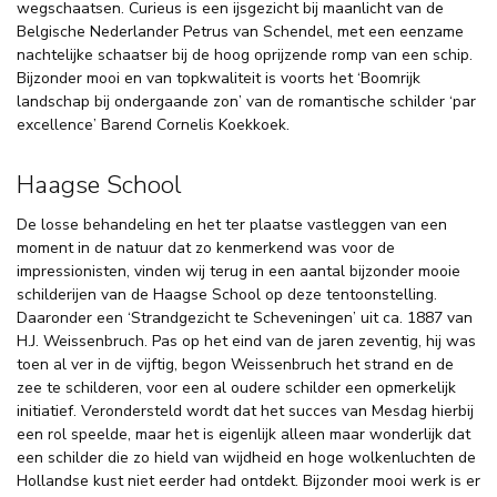
wegschaatsen. Curieus is een ijsgezicht bij maanlicht van de
Belgische Nederlander Petrus van Schendel, met een eenzame
nachtelijke schaatser bij de hoog oprijzende romp van een schip.
Bijzonder mooi en van topkwaliteit is voorts het ‘Boomrijk
landschap bij ondergaande zon’ van de romantische schilder ‘par
excellence’ Barend Cornelis Koekkoek.
Haagse School
De losse behandeling en het ter plaatse vastleggen van een
moment in de natuur dat zo kenmerkend was voor de
impressionisten, vinden wij terug in een aantal bijzonder mooie
schilderijen van de Haagse School op deze tentoonstelling.
Daaronder een ‘Strandgezicht te Scheveningen’ uit ca. 1887 van
H.J. Weissenbruch. Pas op het eind van de jaren zeventig, hij was
toen al ver in de vijftig, begon Weissenbruch het strand en de
zee te schilderen, voor een al oudere schilder een opmerkelijk
initiatief. Verondersteld wordt dat het succes van Mesdag hierbij
een rol speelde, maar het is eigenlijk alleen maar wonderlijk dat
een schilder die zo hield van wijdheid en hoge wolkenluchten de
Hollandse kust niet eerder had ontdekt. Bijzonder mooi werk is er