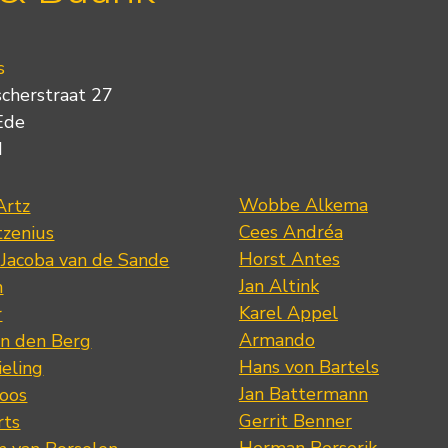
s
scherstraat 27
Ede
d
Wobbe Alkema
Artz
Cees Andréa
tzenius
Horst Antes
 Jacoba van de Sande
Jan Altink
n
Karel Appel
r
Armando
n den Berg
Hans von Bartels
eling
Jan Battermann
loos
Gerrit Benner
rts
Herman Berserik