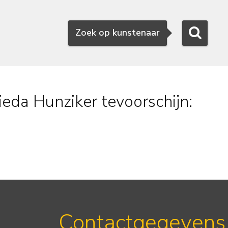
Zoeken
Zoek op kunstenaar
ieda Hunziker tevoorschijn:
Contactgegevens