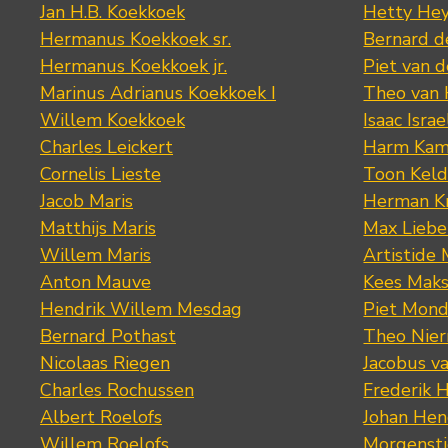
Jan H.B. Koekkoek
Hetty Hey
Hermanus Koekkoek sr.
Bernard 
Hermanus Koekkoek jr.
Piet van 
Marinus Adrianus Koekkoek I
Theo van
Willem Koekkoek
Isaac Israe
Charles Leickert
Harm Kam
Cornelis Lieste
Toon Keld
Jacob Maris
Herman K
Matthijs Maris
Max Lieb
Willem Maris
Artistide 
Anton Mauve
Kees Mak
Hendrik Willem Mesdag
Piet Mond
Bernard Pothast
Theo Nier
Nicolaas Riegen
Jacobus v
Charles Rochussen
Frederik 
Albert Roelofs
Johan Hen
Willem Roelofs
Morgenst