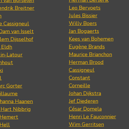
m van Borselen
Leo Bervoets
ndrik Breitner
Jules Bissier
n
Willy Boers
re Cassigneul
Jan Bogaerts
Dam van Isselt
Kees van Bohemen
lem Dijsselhof
Eugène Brands
n Eldh
Maurice Brianchon
tin-Latour
Herman Brood
nhout
Cassigneul
ki
Constant
l
Corneille
rc Gorter
Johan Dijkstra
illaume
Jef Diederen
ohanna Haanen
César Domela
 Hart Nibbrig
Henri Le Fauconnier
 Hemert
Wim Gerritsen
 Hell