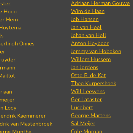
Adriaan Herman Gouwe
ster
Wim de Haan
de Hoog
Job Hansen
der Hem
Jan van Heel
 Hoytema
Johan van Hell
ls
Anton Heyboer
erlingh Onnes
Jemmy van Hoboken
er
Willem Hussem
ruyder
Jan Jordens
ermann
Otto B. de Kat
Maillol
Theo Kurpershoek
s
Will Leewens
riaan
Ger Lataster
meijer
Lucebert
an Looy
George Martens
Hendrik Kaemmerer
Sal Meijer
drik van Mastenbroek
Cole Morgan
jerne Munthe