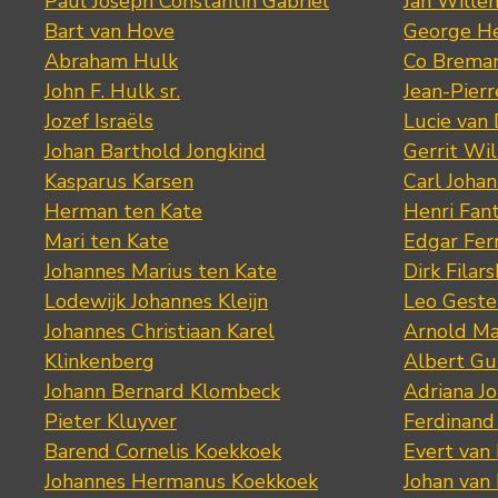
Paul Joseph Constantin Gabriel
Jan Wille
Bart van Hove
George He
Abraham Hulk
Co Brema
John F. Hulk sr.
Jean-Pier
Jozef Israëls
Lucie van 
Johan Barthold Jongkind
Gerrit Wil
Kasparus Karsen
Carl Joha
Herman ten Kate
Henri Fan
Mari ten Kate
Edgar Fer
Johannes Marius ten Kate
Dirk Filars
Lodewijk Johannes Kleijn
Leo Geste
Johannes Christiaan Karel
Arnold Ma
Klinkenberg
Albert Gu
Johann Bernard Klombeck
Adriana J
Pieter Kluyver
Ferdinand
Barend Cornelis Koekkoek
Evert van
Johannes Hermanus Koekkoek
Johan van