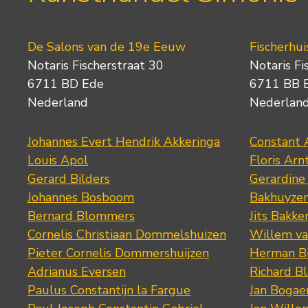
De Salons van de 19e Eeuw
Fischerhui
Notaris Fischerstraat 30
Notaris Fi
6711 BD Ede
6711 BB 
Nederland
Nederlan
Johannes Evert Hendrik Akkeringa
Constant 
Louis Apol
Floris Arn
Gerard Bilders
Gerardine
Johannes Bosboom
Bakhuyze
Bernard Blommers
Jits Bakke
Cornelis Christiaan Dommelshuizen
Willem va
Pieter Cornelis Dommershuijzen
Herman Bi
Adrianus Eversen
Richard B
Paulus Constantijn la Fargue
Jan Bogae