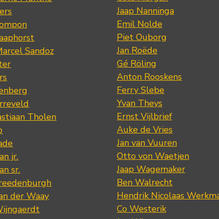
Jaap Nanninga
ers
Emil Nolde
Pompon
Piet Ouborg
Raaphorst
Jan Roëde
arcel Sandoz
Gé Röling
ter
Anton Rooskens
rs
Ferry Slebe
renberg
Yvan Theys
arreveld
Ernst Vijlbrief
stiaan Tholen
Auke de Vries
p
Jan van Vuuren
ade
Otto von Waetjen
n jr.
Jaap Wagemaker
n sr.
Ben Walrecht
Vreedenburgh
Hendrik Nicolaas Werkm
van der Waay
Co Westerik
Wijngaerdt