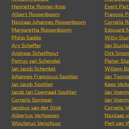
Henriette Ronner-Knip
Evert Piet
Albert Roosenboom
François 
Nicolaas Johannes Roosenboom
Cornelis 
Margaretha Roosenboom
Edouard M
Philip Sadée
Willy Slui
Ary Scheffer
Jan Sluijte
Andreas Schelfhout
Dirk Smo
Petrus van Schendel
Pieter St
Jan Jacob Schenkel
Willem Ba
Johannes Franciscus Spohler
Jan Tooro
Jan Jacob Spohler
Kees Verk
Jacob Jan Coenraad Spohler
Jan Voerma
Cornelis Springer
Jan Voerma
Jacobus van der Stok
Cornelis 
Albertus Verhoesen
Nicolaas 
Wouterus Verschuur
Piet van 