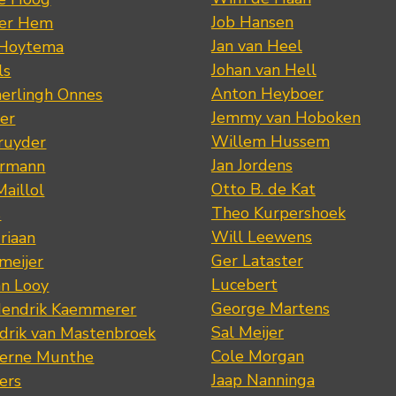
Job Hansen
der Hem
Jan van Heel
 Hoytema
Johan van Hell
ls
Anton Heyboer
erlingh Onnes
Jemmy van Hoboken
er
Willem Hussem
ruyder
Jan Jordens
ermann
Otto B. de Kat
Maillol
Theo Kurpershoek
s
Will Leewens
riaan
Ger Lataster
meijer
Lucebert
an Looy
George Martens
Hendrik Kaemmerer
Sal Meijer
drik van Mastenbroek
Cole Morgan
jerne Munthe
Jaap Nanninga
ers