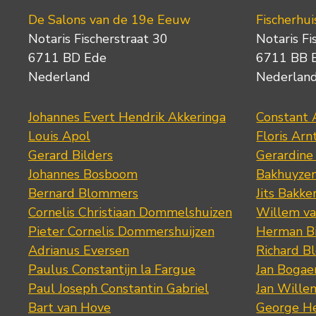
De Salons van de 19e Eeuw
Fischerhui
Notaris Fischerstraat 30
Notaris Fi
6711 BD Ede
6711 BB 
Nederland
Nederlan
Johannes Evert Hendrik Akkeringa
Constant 
Louis Apol
Floris Arn
Gerard Bilders
Gerardine
Johannes Bosboom
Bakhuyze
Bernard Blommers
Jits Bakke
Cornelis Christiaan Dommelshuizen
Willem va
Pieter Cornelis Dommershuijzen
Herman Bi
Adrianus Eversen
Richard B
Paulus Constantijn la Fargue
Jan Bogae
Paul Joseph Constantin Gabriel
Jan Wille
Bart van Hove
George He