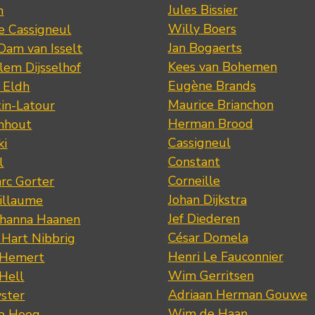
Jules Bissier
n
Willy Boers
re Cassigneul
Jan Bogaerts
Dam van Isselt
Kees van Bohemen
lem Dijsselhof
Eugène Brands
n Eldh
Maurice Brianchon
tin-Latour
Herman Brood
nhout
Cassigneul
ki
Constant
l
Corneille
rc Gorter
Johan Dijkstra
illaume
Jef Diederen
ohanna Haanen
César Domela
 Hart Nibbrig
Henri Le Fauconnier
 Hemert
Wim Gerritsen
 Hell
Adriaan Herman Gouwe
ster
Wim de Haan
de Hoog