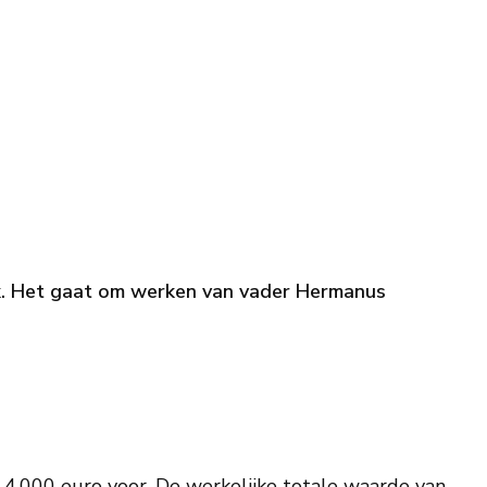
ek. Het gaat om werken van vader Hermanus
im 4.000 euro voor. De werkelijke totale waarde van