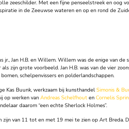
 zeeschilder. Met een fijne penseelstreek en oog voor 
nspiratie in de Zeeuwse wateren en op en rond de Zuide
s jr., Jan H.B. en Willem. Willem was de enige van de s
als zijn grote voorbeeld. Jan H.B. was van de vier zoon
t bomen, schelpenvissers en polderlandschappen.
arige Kas Buunk, werkzaam bij kunsthandel
Simonis & Bu
hij op werken van
Andreas Schelfhout
en
Cornelis Spri
ndelaar daarom “een echte Sherlock Holmes”.
n zijn van 11 tot en met 19 mei te zien op Art Breda. 