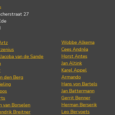
s
scherstraat 27
Ede
d
Wobbe Alkema
Artz
Cees Andréa
tzenius
Horst Antes
 Jacoba van de Sande
Jan Altink
n
Karel Appel
r
Armando
n den Berg
Hans von Bartels
eling
Jan Battermann
loos
Gerrit Benner
rts
Herman Berserik
m van Borselen
Leo Bervoets
ndrik Breitner