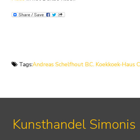
Tags:
Andreas Schelfhout
B.C. Koekkoek-Haus
C
Kunsthandel Simonis