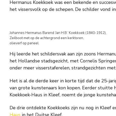
Hermanus Koekkoek was een bekende en succesvolle
het vissersvolk op de schepen. De schilder vond i
Johannes Hermanus Barend ‘Jan H.B.’ Koekkoek (1840-1912),
Zeilboot met op de achtergrond een kerktoren,
olieverf op paneel.
Hij leerde het schildersvak aan zijn zoons Hermanu
het Hollandse stadsgezicht, met Cornelis Springer 
onder meer visserstaferelen, strandgezichten me
Het is al de derde keer in korte tijd dat de 25-j
van grote kunstenaars kon kopen. Eerder stuitte 
Koekkoek-Haus in Kleef, noemt de jonge kunsteha
De drie ontdekte Koekkoeks zijn nu nog in Kleef e
Haus
in het Duitse Kleef.