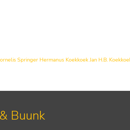
ornelis Springer
Hermanus Koekkoek
Jan H.B. Koekkoe
 & Buunk