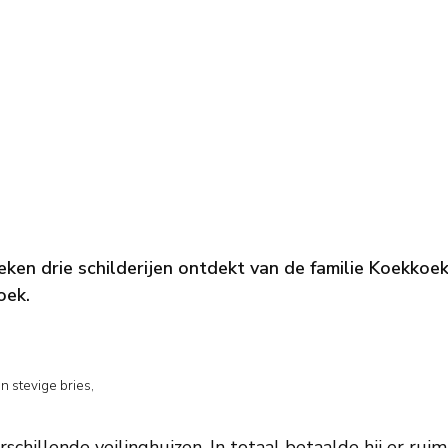
ken drie schilderijen ontdekt van de familie Koekko
oek.
n stevige bries,
erschillende veilinghuizen. In totaal betaalde hij er ru