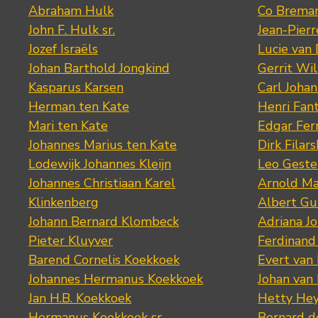
Abraham Hulk
Co Brema
John F. Hulk sr.
Jean-Pier
Jozef Israëls
Lucie van 
Johan Barthold Jongkind
Gerrit Wil
Kasparus Karsen
Carl Joha
Herman ten Kate
Henri Fan
Mari ten Kate
Edgar Fer
Johannes Marius ten Kate
Dirk Filars
Lodewijk Johannes Kleijn
Leo Geste
Johannes Christiaan Karel
Arnold Ma
Klinkenberg
Albert Gu
Johann Bernard Klombeck
Adriana J
Pieter Kluyver
Ferdinand
Barend Cornelis Koekkoek
Evert van
Johannes Hermanus Koekkoek
Johan van
Jan H.B. Koekkoek
Hetty Hey
Hermanus Koekkoek sr.
Bernard 