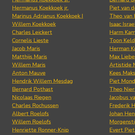
Hermanus Koekkoek jr.
Piet van 
Marinus Adrianus Koekkoek I
Theo van
Willem Koekkoek
Isaac Israe
Charles Leickert
Harm Kam
Cornelis Lieste
Toon Keld
Jacob Maris
Herman K
Matthijs Maris
Max Lieb
Willem Maris
Artistide 
Anton Mauve
Kees Mak
Hendrik Willem Mesdag
Piet Mond
Bernard Pothast
Theo Nier
Nicolaas Riegen
Jacobus v
Charles Rochussen
Frederik 
Albert Roelofs
Johan Hen
Willem Roelofs
Morgenst
Henriette Ronner-Knip
Evert Piet