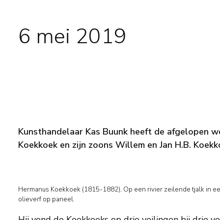
6 mei 2019
Kunsthandelaar Kas Buunk heeft de afgelopen we
Koekkoek en zijn zoons Willem en Jan H.B. Koekk
Hermanus Koekkoek (1815-1882), Op een rivier zeilende tjalk in ee
olieverf op paneel.
Hij vond de Koekkoeks op drie veilingen bij drie v