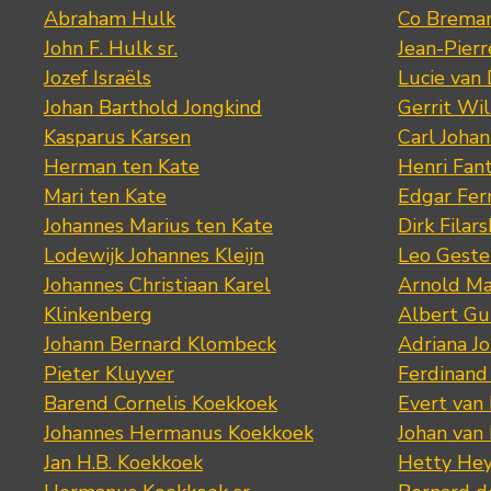
Abraham Hulk
Co Brema
John F. Hulk sr.
Jean-Pier
Jozef Israëls
Lucie van 
Johan Barthold Jongkind
Gerrit Wil
Kasparus Karsen
Carl Joha
Herman ten Kate
Henri Fan
Mari ten Kate
Edgar Fer
Johannes Marius ten Kate
Dirk Filars
Lodewijk Johannes Kleijn
Leo Geste
Johannes Christiaan Karel
Arnold Ma
Klinkenberg
Albert Gu
Johann Bernard Klombeck
Adriana J
Pieter Kluyver
Ferdinand
Barend Cornelis Koekkoek
Evert van
Johannes Hermanus Koekkoek
Johan van
Jan H.B. Koekkoek
Hetty Hey