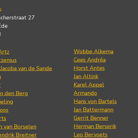
s
scherstraat 27
Ede
d
Wobbe Alkema
Artz
Cees Andréa
tzenius
Horst Antes
 Jacoba van de Sande
Jan Altink
n
Karel Appel
r
Armando
n den Berg
Hans von Bartels
eling
Jan Battermann
loos
Gerrit Benner
rts
Herman Berserik
m van Borselen
Leo Bervoets
ndrik Breitner