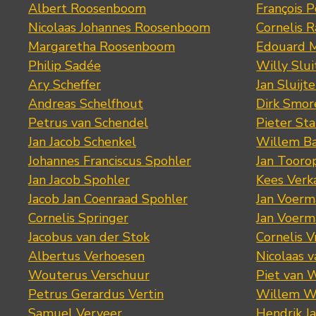
Albert Roosenboom
François 
Nicolaas Johannes Roosenboom
Cornelis 
Margaretha Roosenboom
Edouard M
Philip Sadée
Willy Slui
Ary Scheffer
Jan Sluijte
Andreas Schelfhout
Dirk Smo
Petrus van Schendel
Pieter St
Jan Jacob Schenkel
Willem Ba
Johannes Franciscus Spohler
Jan Tooro
Jan Jacob Spohler
Kees Verk
Jacob Jan Coenraad Spohler
Jan Voerma
Cornelis Springer
Jan Voerma
Jacobus van der Stok
Cornelis 
Albertus Verhoesen
Nicolaas 
Wouterus Verschuur
Piet van 
Petrus Gerardus Vertin
Willem W
Samuel Verveer
Hendrik J