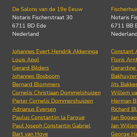
De Salons van de 19e Eeuw
Fischerhui
Notaris Fischerstraat 30
Notaris Fi
6711 BD Ede
6711 BB 
Nederland
Nederlan
Johannes Evert Hendrik Akkeringa
Constant 
Louis Apol
Floris Arn
Gerard Bilders
Gerardine
Johannes Bosboom
Bakhuyze
Bernard Blommers
Jits Bakke
Cornelis Christiaan Dommelshuizen
Willem va
Pieter Cornelis Dommershuijzen
Herman Bi
Adrianus Eversen
Richard B
Paulus Constantijn la Fargue
Jan Bogae
Paul Joseph Constantin Gabriel
Jan Wille
Bart van Hove
George He