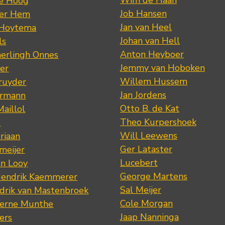
de Hoog
Job Hansen
der Hem
Jan van Heel
 Hoytema
Johan van Hell
ls
Anton Heyboer
erlingh Onnes
Jemmy van Hoboken
er
Willem Hussem
ruyder
Jan Jordens
ermann
Otto B. de Kat
Maillol
Theo Kurpershoek
s
Will Leewens
riaan
Ger Lataster
meijer
Lucebert
an Looy
George Martens
Hendrik Kaemmerer
Sal Meijer
drik van Mastenbroek
Cole Morgan
jerne Munthe
Jaap Nanninga
ers