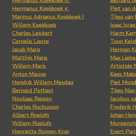
Hermanus Koekkoek sr.
Bernard 
Hermanus Koekkoek jr.
Piet van 
Marinus Adrianus Koekkoek I
Theo van
Willem Koekkoek
Isaac Israe
Charles Leickert
Harm Kam
Cornelis Lieste
Toon Keld
Jacob Maris
Herman K
Matthijs Maris
Max Lieb
Willem Maris
Artistide 
Anton Mauve
Kees Mak
Hendrik Willem Mesdag
Piet Mond
Bernard Pothast
Theo Nier
Nicolaas Riegen
Jacobus v
Charles Rochussen
Frederik 
Albert Roelofs
Johan Hen
Willem Roelofs
Morgenst
Henriette Ronner-Knip
Evert Piet