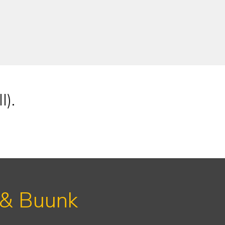
I).
 & Buunk