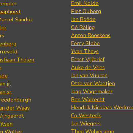
Emil Nolde
Pompon
Piet Ouborg
Raaphorst
Jan Roëde
arcel Sandoz
Gé Röling
ter
Anton Rooskens
rs
Ferry Slebe
renberg
Yvan Theys
arreveld
Ernst Vijlbrief
stiaan Tholen
Auke de Vries
p
Jan van Vuuren
ade
Otto von Waetjen
n jr.
Jaap Wagemaker
n sr.
Ben Walrecht
Vreedenburgh
Hendrik Nicolaas Werkm
van der Waay
Co Westerik
Wijngaerdt
Jan Wiegers
itsen
Theo Wolvecamp
an Wolter