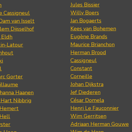
Jules Bissier
n
Willy Boers
re Cassigneul
Jan Bogaerts
Dam van Isselt
Kees van Bohemen
lem Dijsselhof
Eugène Brands
n Eldh
Maurice Brianchon
tin-Latour
Herman Brood
nhout
Cassigneul
ki
Constant
l
Corneille
rc Gorter
Johan Dijkstra
illaume
Jef Diederen
ohanna Haanen
César Domela
 Hart Nibbrig
Henri Le Fauconnier
 Hemert
Wim Gerritsen
 Hell
Adriaan Herman Gouwe
ster
Wim de Haan