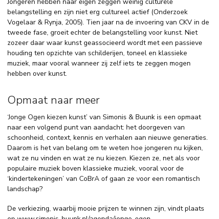
Jongeren hebben naar eigen zeggen weinig culturele
belangstelling en zijn niet erg cultureel actief (Onderzoek
Vogelaar & Rynja, 2005). Tien jaar na de invoering van CKV in de
tweede fase, groeit echter de belangstelling voor kunst. Niet
zozeer daar waar kunst geassocieerd wordt met een passieve
houding ten opzichte van schilderijen, toneel en klassieke
muziek, maar vooral wanneer zij zelf iets te zeggen mogen
hebben over kunst.
Opmaat naar meer
‘Jonge Ogen kiezen kunst’ van Simonis & Buunk is een opmaat
naar een volgend punt van aandacht: het doorgeven van
schoonheid, context, kennis en verhalen aan nieuwe generaties.
Daarom is het van belang om te weten hoe jongeren nu kijken,
wat ze nu vinden en wat ze nu kiezen. Kiezen ze, net als voor
populaire muziek boven klassieke muziek, vooral voor de
‘kindertekeningen’ van CoBrA of gaan ze voor een romantisch
landschap?
De verkiezing, waarbij mooie prijzen te winnen zijn, vindt plaats
op www.simonis-buunk.nl/agenda/jonge-ogen.