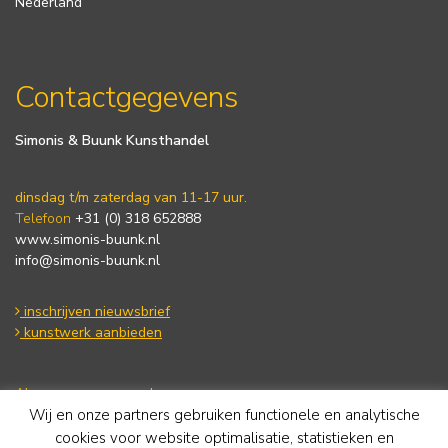
Nederland
Contactgegevens
Simonis & Buunk Kunsthandel
dinsdag t/m zaterdag van 11-17 uur.
Telefoon
+31 (0) 318 652888
www.simonis-buunk.nl
info@simonis-buunk.nl
inschrijven nieuwsbrief
kunstwerk aanbieden
Algemene voorwaarden
Wij en onze partners gebruiken functionele en analytische
Privacy statement
Cookie Policy
cookies voor website optimalisatie, statistieken en