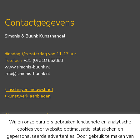
Contactgegevens
Simonis & Buunk Kunsthandel
dinsdag t/m zaterdag van 11-17 uur.
Telefoon
+31 (0) 318 652888
www.simonis-buunk.nl
info@simonis-buunk.nl
inschrijven nieuwsbrief
kunstwerk aanbieden
Algemene voorwaarden
Wij en onze partners gebruiken functionele en analytische
Privacy statement
Cookie Policy
cookies voor website optimalisatie, statistieken en
Disclaimer
gepersonaliseerde advertenties. Door gebruik te maken van