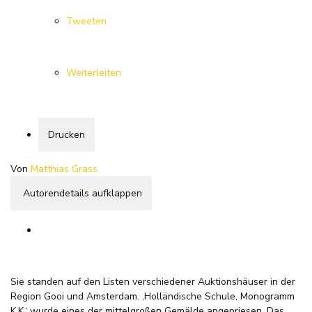
Tweeten
Weiterleiten
Drucken
Von
Matthias Grass
Autorendetails aufklappen
Sie standen auf den Listen verschiedener Auktionshäuser in der
Region Gooi und Amsterdam. ‚Holländische Schule, Monogramm
K.K.‘ wurde eines der mittelgroßen Gemälde angepriesen. Das