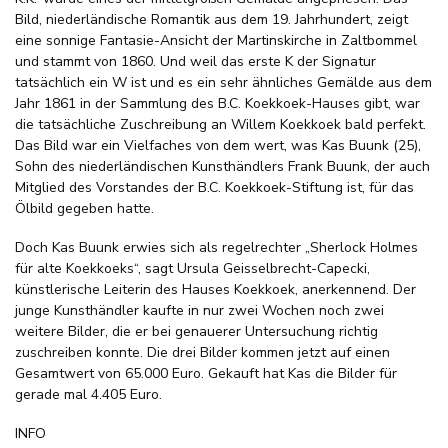
Bild, niederländische Romantik aus dem 19. Jahrhundert, zeigt
eine sonnige Fantasie-Ansicht der Martinskirche in Zaltbommel
und stammt von 1860. Und weil das erste K der Signatur
tatsächlich ein W ist und es ein sehr ähnliches Gemälde aus dem
Jahr 1861 in der Sammlung des B.C. Koekkoek-Hauses gibt, war
die tatsächliche Zuschreibung an Willem Koekkoek bald perfekt.
Das Bild war ein Vielfaches von dem wert, was Kas Buunk (25),
Sohn des niederländischen Kunsthändlers Frank Buunk, der auch
Mitglied des Vorstandes der B.C. Koekkoek-Stiftung ist, für das
Ölbild gegeben hatte.
Doch Kas Buunk erwies sich als regelrechter „Sherlock Holmes
für alte Koekkoeks“, sagt Ursula Geisselbrecht-Capecki,
künstlerische Leiterin des Hauses Koekkoek, anerkennend. Der
junge Kunsthändler kaufte in nur zwei Wochen noch zwei
weitere Bilder, die er bei genauerer Untersuchung richtig
zuschreiben konnte. Die drei Bilder kommen jetzt auf einen
Gesamtwert von 65.000 Euro. Gekauft hat Kas die Bilder für
gerade mal 4.405 Euro.
INFO