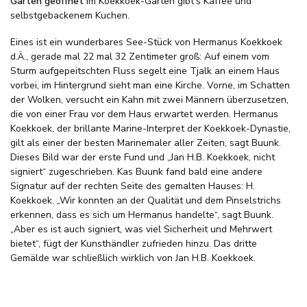
Garten geöffnet
Im Koekkoek-Garten gibt’s Kaffee und
selbstgebackenem Kuchen.
Eines ist ein wunderbares See-Stück von Hermanus Koekkoek
d.Ä., gerade mal 22 mal 32 Zentimeter groß: Auf einem vom
Sturm aufgepeitschten Fluss segelt eine Tjalk an einem Haus
vorbei, im Hintergrund sieht man eine Kirche. Vorne, im Schatten
der Wolken, versucht ein Kahn mit zwei Männern überzusetzen,
die von einer Frau vor dem Haus erwartet werden. Hermanus
Koekkoek, der brillante Marine-Interpret der Koekkoek-Dynastie,
gilt als einer der besten Marinemaler aller Zeiten, sagt Buunk.
Dieses Bild war der erste Fund und „Jan H.B. Koekkoek, nicht
signiert“ zugeschrieben. Kas Buunk fand bald eine andere
Signatur auf der rechten Seite des gemalten Hauses: H.
Koekkoek. „Wir konnten an der Qualität und dem Pinselstrichs
erkennen, dass es sich um Hermanus handelte“, sagt Buunk.
„Aber es ist auch signiert, was viel Sicherheit und Mehrwert
bietet“, fügt der Kunsthändler zufrieden hinzu. Das dritte
Gemälde war schließlich wirklich von Jan H.B. Koekkoek.