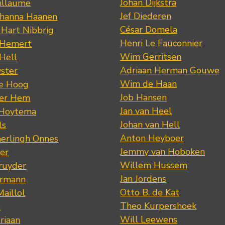
Johan Dijkstra
illaume
Jef Diederen
ohanna Haanen
César Domela
 Hart Nibbrig
Henri Le Fauconnier
 Hemert
Wim Gerritsen
 Hell
Adriaan Herman Gouwe
ster
Wim de Haan
de Hoog
Job Hansen
der Hem
Jan van Heel
 Hoytema
Johan van Hell
ls
Anton Heyboer
erlingh Onnes
Jemmy van Hoboken
er
Willem Hussem
ruyder
Jan Jordens
ermann
Otto B. de Kat
Maillol
Theo Kurpershoek
s
Will Leewens
riaan