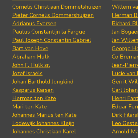
Cornelis Christiaan Dommelshuizen
Willem va
Pieter Cornelis Dommershuijzen
Herman Bi
Adrianus Eversen
Richard B
Paulus Constantijn la Fargue
Jan Bogae
Paul Joseph Constantin Gabriel
Jan Wille
Bart van Hove
George He
Abraham Hulk
Co Brema
John F. Hulk sr.
Jean-Pier
Jozef Israëls
Lucie van 
Johan Barthold Jongkind
Gerrit Wil
Kasparus Karsen
Carl Joha
Herman ten Kate
Henri Fan
Mari ten Kate
Edgar Fer
Johannes Marius ten Kate
Dirk Filars
Lodewijk Johannes Kleijn
Leo Geste
Johannes Christiaan Karel
Arnold Ma