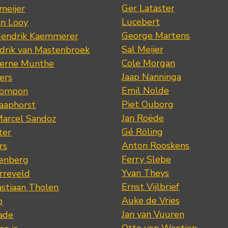
Ger Lataster
meijer
Lucebert
an Looy
George Martens
Hendrik Kaemmerer
Sal Meijer
drik van Mastenbroek
Cole Morgan
jerne Munthe
Jaap Nanninga
ers
Emil Nolde
Pompon
Piet Ouborg
Raaphorst
Jan Roëde
arcel Sandoz
Gé Röling
ter
Anton Rooskens
rs
Ferry Slebe
renberg
Yvan Theys
arreveld
Ernst Vijlbrief
stiaan Tholen
Auke de Vries
p
Jan van Vuuren
ade