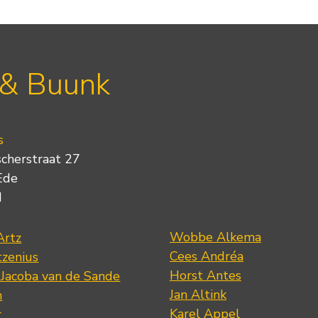
 & Buunk
s
scherstraat 27
Ede
d
Wobbe Alkema
Artz
Cees Andréa
tzenius
Horst Antes
 Jacoba van de Sande
Jan Altink
n
Karel Appel
r