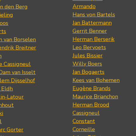
Armando
n den Berg
Hans von Bartels
eling
Jan Battermann
loos
Gerrit Benner
rts
Herman Berserik
m van Borselen
Leo Bervoets
ndrik Breitner
Jules Bissier
n
Willy Boers
re Cassigneul
Jan Bogaerts
Dam van Isselt
Kees van Bohemen
lem Dijsselhof
Eugène Brands
n Eldh
Maurice Brianchon
tin-Latour
Herman Brood
nhout
Cassigneul
ki
Constant
l
Corneille
rc Gorter