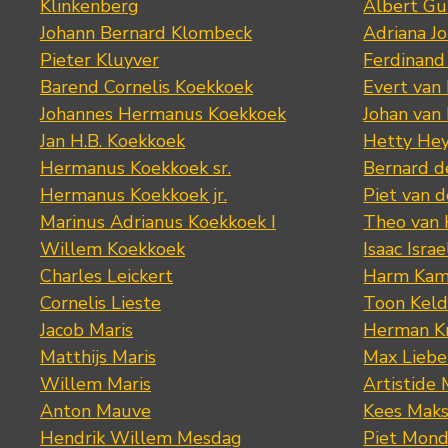
Klinkenberg
Albert Gu
Johann Bernard Klombeck
Adriana J
Pieter Kluyver
Ferdinand
Barend Cornelis Koekkoek
Evert van
Johannes Hermanus Koekkoek
Johan van
Jan H.B. Koekkoek
Hetty Hey
Hermanus Koekkoek sr.
Bernard 
Hermanus Koekkoek jr.
Piet van 
Marinus Adrianus Koekkoek I
Theo van
Willem Koekkoek
Isaac Israe
Charles Leickert
Harm Kam
Cornelis Lieste
Toon Keld
Jacob Maris
Herman K
Matthijs Maris
Max Lieb
Willem Maris
Artistide 
Anton Mauve
Kees Mak
Hendrik Willem Mesdag
Piet Mond