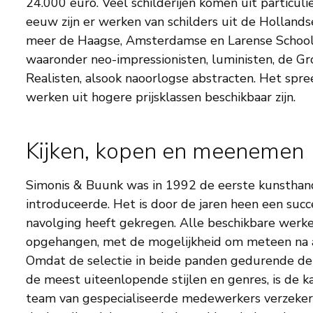
24.000 euro. Veel schilderijen komen uit particuli
eeuw zijn er werken van schilders uit de Holland
meer de Haagse, Amsterdamse en Larense School.
waaronder neo-impressionisten, luministen, de G
Realisten, alsook naoorlogse abstracten. Het spr
werken uit hogere prijsklassen beschikbaar zijn.
Kijken, kopen en meenemen
Simonis & Buunk was in 1992 de eerste kunsthand
introduceerde. Het is door de jaren heen een succ
navolging heeft gekregen. Alle beschikbare werk
opgehangen, met de mogelijkheid om meteen na
Omdat de selectie in beide panden gedurende deze 
de meest uiteenlopende stijlen en genres, is de ka
team van gespecialiseerde medewerkers verzeker