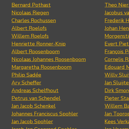
Bernard Pothast
Theo Nier
Nicolaas Riegen
Jacobus v
Charles Rochussen
Frederik 
Albert Roelofs
Johan Hen
Willem Roelofs
Morgenst
Henriette Ronner-Knip
Evert Piet
Albert Roosenboom
François 
Nicolaas Johannes Roosenboom
Cornelis 
Margaretha Roosenboom
Edouard M
Philip Sadée
Willy Slui
Ary Scheffer
Jan Sluijte
Andreas Schelfhout
Dirk Smo
Petrus van Schendel
Pieter St
Jan Jacob Schenkel
Willem Ba
Johannes Franciscus Spohler
Jan Tooro
Jan Jacob Spohler
Kees Verk