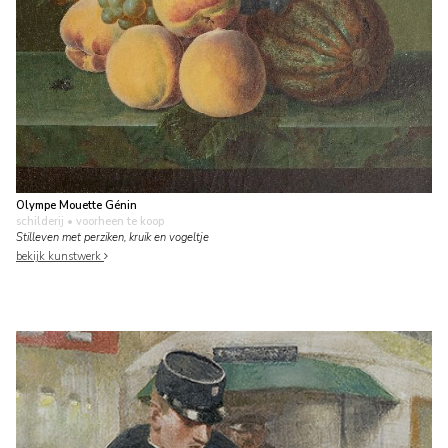
Olympe Mouette Génin
schilderij
• voorheen te koop
Stilleven met perziken, kruik en vogeltje
bekijk kunstwerk