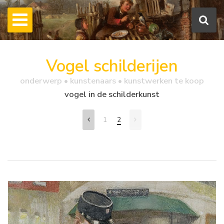
Vogel schilderijen
onderwerp • kunstenaars • kunstwerken te koop
vogel in de schilderkunst
1
2