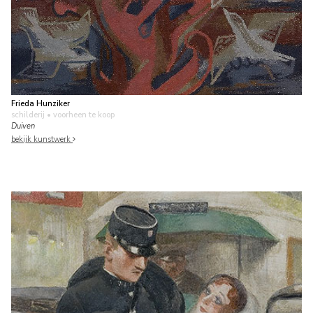
Frieda Hunziker
schilderij
• voorheen te koop
Duiven
bekijk kunstwerk