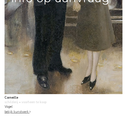
Corneille
schilderij
• voorheen te koop
Vogel
bekijk kunstwerk