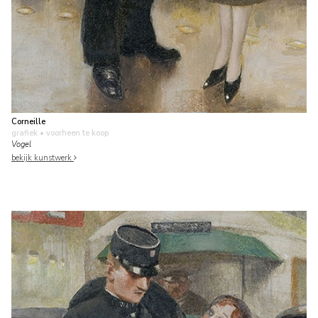
Corneille
grafiek
• voorheen te koop
Vogel
bekijk kunstwerk