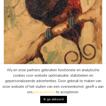
Wij en onze partners gebruiken functionele en analytische
cookies voor website optimalisatie, statistieken en
gepersonaliseerde advertenties. Door gebruik te maken van
Greta Bruigom
onze website of het sluiten van een overeenkomst, geeft u aan
aquarel • tekening
• voorheen te koop
Paradijsvogeltje
ons
privacybeleid
te accepteren.
bekijk kunstwerk
Ik ga akkoord