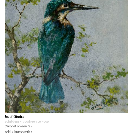
Jozef Gindra
schilderij
• voorheen te koop
IJsvogel op een tak
bekijk kunstwerk