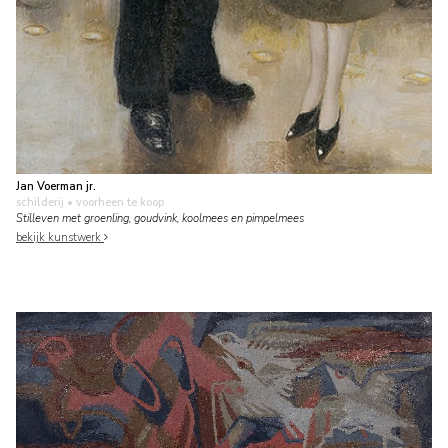
Jan Voerman jr.
schilderij
• voorheen te koop
Stilleven met groenling, goudvink, koolmees en pimpelmees
bekijk kunstwerk