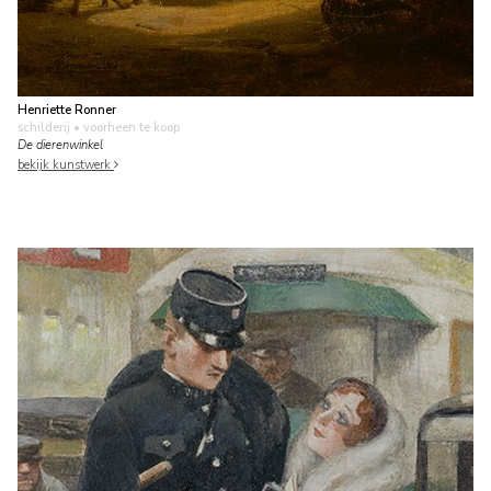
Henriette Ronner
schilderij
• voorheen te koop
De dierenwinkel
bekijk kunstwerk