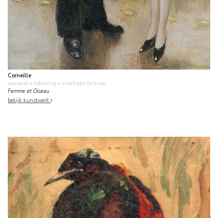
Corneille
aquarel • tekening
• voorheen te koop
Femme et Oiseau
bekijk kunstwerk