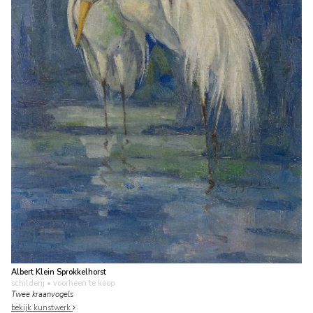
Albert Klein Sprokkelhorst
schilderij
• voorheen te koop
Twee kraanvogels
bekijk kunstwerk