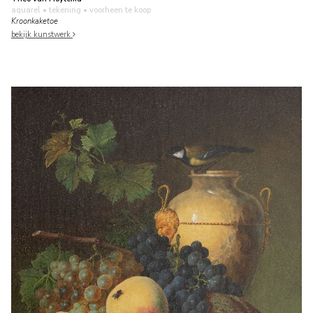
aquarel • tekening
• voorheen te koop
Kroonkaketoe
bekijk kunstwerk