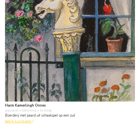
Harm Kamerlingh Onnes
aquarel • tekening
• te koop
Boerderij met paard uit schaakspel op een zuil
bekijk kunstwerk