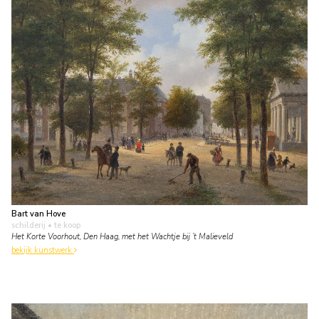
Bart van Hove
schilderij
• te koop
Het Korte Voorhout, Den Haag, met het Wachtje bij ’t Malieveld
bekijk kunstwerk