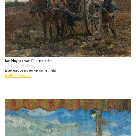
Jan Hoynck van Papendrecht
schilderij
• te koop
Boer met paard en kar op het veld
bekijk kunstwerk