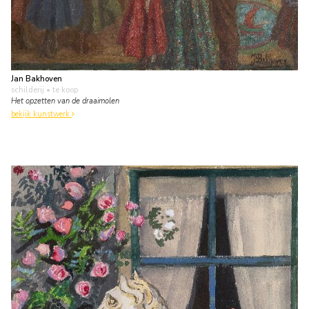
Jan Bakhoven
schilderij
• te koop
Het opzetten van de draaimolen
bekijk kunstwerk