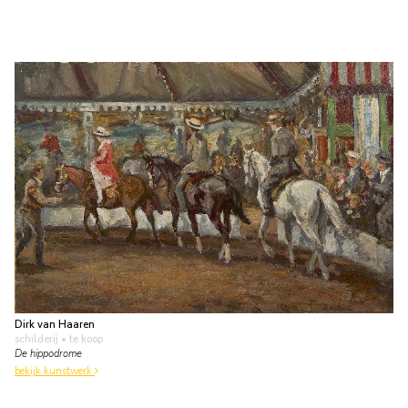
Dirk van Haaren
schilderij
• te koop
De hippodrome
bekijk kunstwerk