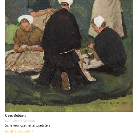
Cees Bolding
schilderij
• te koop
Scheveningse nettenboetsters
bekijk kunstwerk