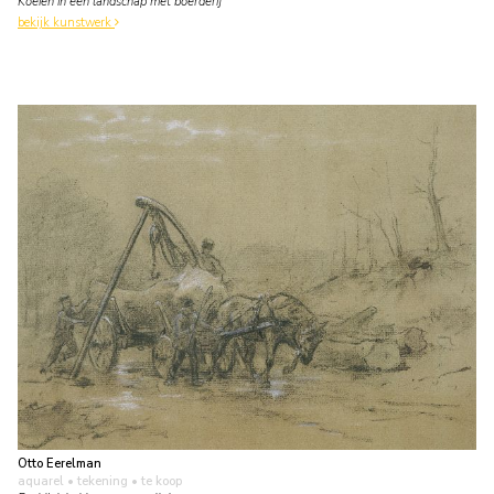
Koeien in een landschap met boerderij
bekijk kunstwerk
Otto Eerelman
aquarel • tekening
• te koop