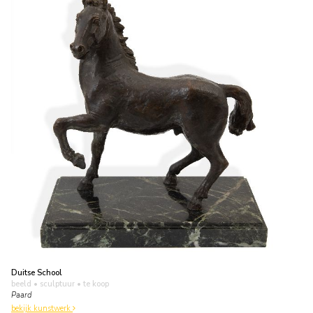
Duitse School
beeld • sculptuur
• te koop
Paard
bekijk kunstwerk