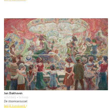
Jan Bakhoven
schilderij
• te koop
De stoomcaroussel
bekijk kunstwerk