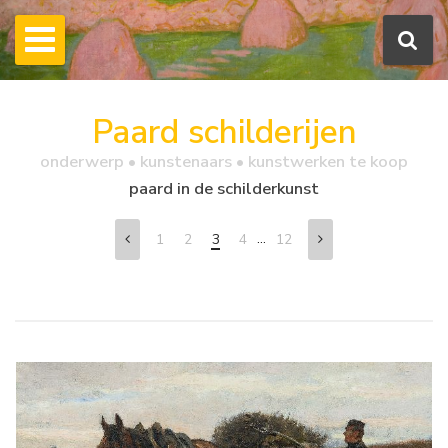
Paard schilderijen
onderwerp • kunstenaars • kunstwerken te koop
paard in de schilderkunst
...
1
2
3
4
12