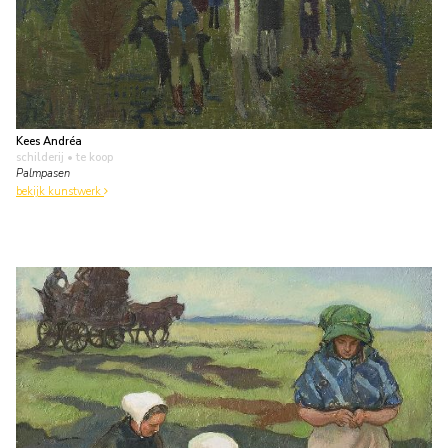
Kees Andréa
schilderij
• te koop
Palmpasen
bekijk kunstwerk