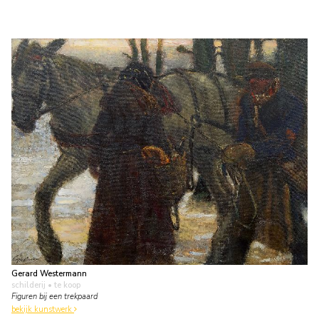
Gerard Westermann
schilderij
• te koop
Figuren bij een trekpaard
bekijk kunstwerk