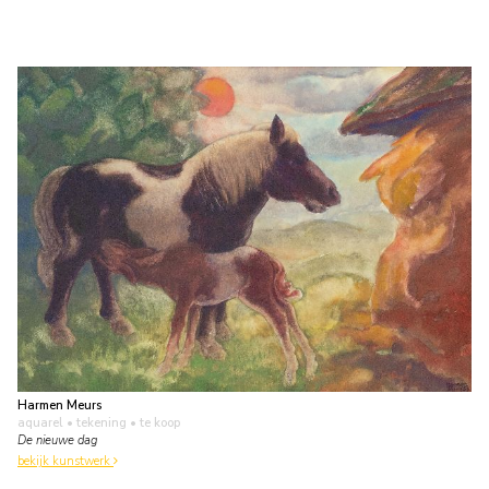
Harmen Meurs
aquarel • tekening
• te koop
De nieuwe dag
bekijk kunstwerk