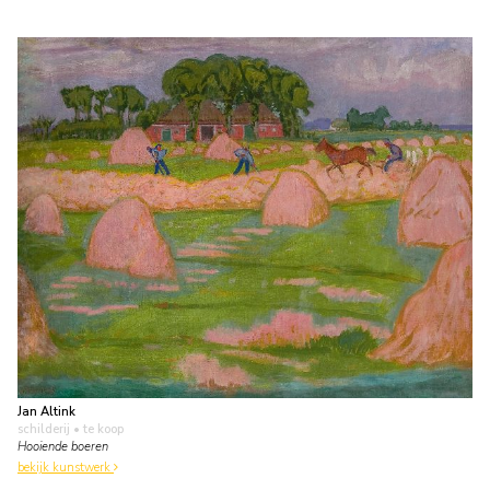
Jan Altink
schilderij
• te koop
Hooiende boeren
bekijk kunstwerk