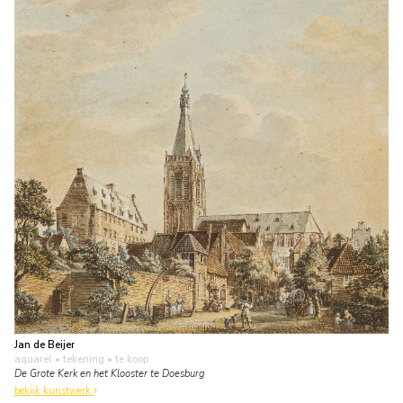
Jan de Beijer
aquarel • tekening
• te koop
De Grote Kerk en het Klooster te Doesburg
bekijk kunstwerk