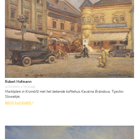
Robert Hofmann
schilderij
• te koop
Marktplein in Kroměříž met het bekende koffiehuis Kavárna Brándova, Tsjecho-
Slowakije,
bekijk kunstwerk