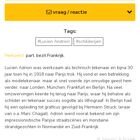
vraag / reactie
Tags:
#Lucien Andrion
#schilderijen
Herkomst:
part. bezit Frankrijk.
Lucien Adrion was werkzaam als technisch tekenaar en bijna 30
jaar toen hij in 1918 naar Parijs trok. Hij vond er een betrekking
als modetekenaar, maar al snel voerde zijn onrustige geest hem
verder, naar Londen, München, Frankfurt en Berlijn. Na veel
omzwervingen keerde hij terug naar Parijs, waar hij behalve als
schilder en tekenaar succes oogstte als lithograaf. In Berlijn had
hij een opleiding tot graficus gevolgd bij Hermann Struck, leraar
van o.a. Marc Chagall. Adrion werd vooral bekend om zijn
impressionistische Parijse straatscènes en mondaine
strandgezichten in Normandië en Zuid-Frankrijk.
© Simonis & Buunk