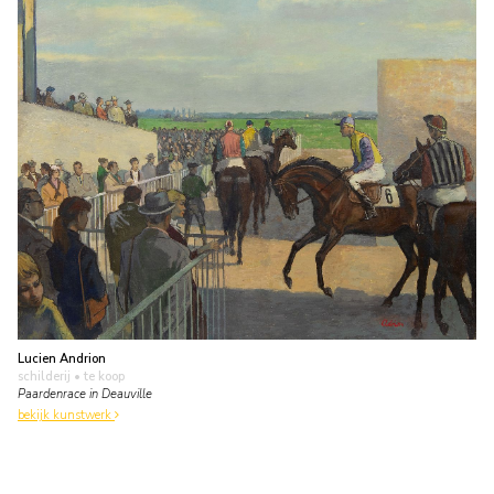
Lucien Andrion
schilderij
• te koop
Paardenrace in Deauville
bekijk kunstwerk