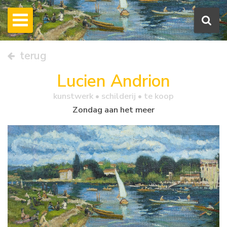
terug
Lucien Andrion
kunstwerk •
schilderij
• te koop
Zondag aan het meer