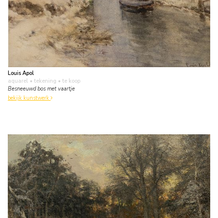
Louis Apol
aquarel • tekening
• te koop
Besneeuwd bos met vaartje
bekijk kunstwerk